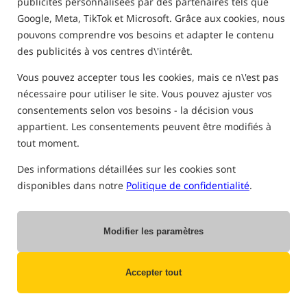
publicités personnalisées par des partenaires tels que
15 PEUT 2026 R.
ADAM SKRZYPEK
Google, Meta, TikTok et Microsoft. Grâce aux cookies, nous
pouvons comprendre vos besoins et adapter le contenu
des publicités à vos centres d\'intérêt.
Quel fauteuil carpe choisir ? Les
caractéristiques essentielles d'un bon fauteuil
Vous pouvez accepter tous les cookies, mais ce n\'est pas
de pêche pour une session
nécessaire pour utiliser le site. Vous pouvez ajuster vos
consentements selon vos besoins - la décision vous
appartient. Les consentements peuvent être modifiés à
tout moment.
Le choix du fauteuil carpe est très important lors de chaque
session de pêche prolongée. C’est lui qui détermine le confort
Des informations détaillées sur les cookies sont
d’assise, la stabilité sur une rive inégale et le confort pour se
disponibles dans notre
Politique de confidentialité
.
reposer entre les touches. Un bon fauteuil carpe doit avoir des
pieds réglables, de larges patins, un cadre solide, un siège
confortable ainsi que des matériaux résistants à l’humidité, à
la saleté et à une utilisation fréquente. Dans ce guide, nous
Modifier les paramètres
vous conseillons quel fauteuil carpe choisir, en quoi il diffère
d’une chaise de pêche ordinaire et à quoi faire attention
avant l’achat.
Accepter tout