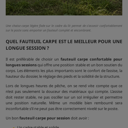
Une chaise carpe légère fixée sur le cadre du lit permet de s’asseoir confortablement
sur le poste sans emporter un fauteuil complet et encombrant.
QUEL FAUTEUIL CARPE EST LE MEILLEUR POUR UNE
LONGUE SESSION ?
Il est préférable de choisir un
fauteuil carpe confortable pour
longues sessions
qui offre une position stable et un bon soutien du
corps. Les éléments les plus importants sont le confort de l’assise, la
hauteur du dossier, le réglage des pieds et la solidité de la structure.
Lors de longues heures de pêche, on se rend vite compte que ce
n’est pas seulement la douceur des matériaux qui compte. L’assise
doit rester stable, ne pas osciller sur un sol irrégulier et permettre
une position naturelle. Même un modèle bien rembourré sera
inconfortable s’il ne peut pas être correctement nivelé sur le poste.
Un bon
fauteuil carpe pour session
doit avoir :
Un cadre stable et solide.