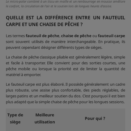
Le micro-polar combiné à un tissu en maille et un rembourrage en mousse améliore
le confort, la circulation de l’air et le soutien lors de longues heures d’assise.
QUELLE EST LA DIFFÉRENCE ENTRE UN FAUTEUIL
CARPE ET UNE CHAISE DE PÊCHE ?
Les termes
fauteuil de pêche
,
chaise de pêche
ou
fauteuil carpe
sont souvent utilisés de manière interchangeable. En pratique, ils
peuvent cependant désigner différents types de sièges.
La chaise de pêche classique pliable est généralement légère, simple
et facile à transporter. Elle convient pour des sorties courtes, une
pêche mobile ou lorsque la priorité est de limiter la quantité de
matériel à emporter.
Le fauteuil carpe est plus élaboré. Il possède généralement un cadre
plus robuste, une assise plus confortable, des pieds réglables, de
larges patins et un meilleur soutien du dos. C’est pourquoi il est bien
plus adapté que la simple chaise de pêche pour les longues sessions.
Type de
Meilleure
Pour qui ?
siège
utilisation