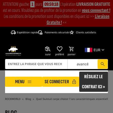
ATTENTION! gauche:
1
jours
09:59:16
L'opération
LIVRAISON GRATUITE
est en cours. N'oubliez pas de profiter de la promotion en
vous connectant !
Les conditions de la promotion sont disponibles en cliquant ici >>
Livraison
Gratuite !
<<
Expédition rapide
Paiements sécurisés
Clients satisfaits
EUR
suivi
préféré
panier
avancé
RÉSILIEZ LE
MENU
SE CONNECTER
CONTRAT ICI »
ROCKWORLD
Blog
Quel fauteuil carpe choisir ? Les caractéristiques essentielles
BLOG