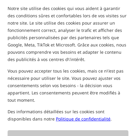
Notre site utilise des cookies qui vous aident à garantir
FILTRE
des conditions sûres et confortables lors de vos visites sur
notre site. Le site utilise des cookies pour assurer un
VOIR NOS BEST-SELLERS
fonctionnement correct, analyser le trafic et afficher des
publicités personnalisées par des partenaires tels que
Best-seller!
Best-seller!
Best-seller!
Google, Meta, TikTok et Microsoft. Grâce aux cookies, nous
pouvons comprendre vos besoins et adapter le contenu
des publicités à vos centres d\'intérêt.
Vous pouvez accepter tous les cookies, mais ce n\'est pas
nécessaire pour utiliser le site. Vous pouvez ajuster vos
CcMoore White Pop
CcMoore Pop Up
DUDI BAIT Mix+Liquid
consentements selon vos besoins - la décision vous
Up Making Pack
Making Pack Fluoro
Forest Squid
Yellow
appartient. Les consentements peuvent être modifiés à
16,33
EUR
16,33
EUR
45,36
EUR
tout moment.
ACHETER
ACHETER
ACHETER
Des informations détaillées sur les cookies sont
disponibles dans notre
Politique de confidentialité
.