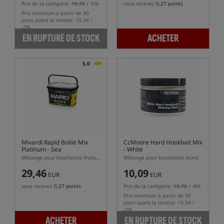
Prix de la catégorie:
10,70
/ -6%
vous recevez
0,27 points
Prix minimum à partir de 30
jours avant la remise: 10.34 /
-2%
EN RUPTURE DE STOCK
ACHETER
5,0
Mivardi Rapid Boilie Mix
CcMoore Hard Hookbait Mix
Platinum - Sea
- White
Mélange pour bouillettes fruits de mer
Mélange pour bouillettes blanc
29,46
10,09
EUR
EUR
vous recevez
0,27 points
Prix de la catégorie:
10,70
/ -6%
Prix minimum à partir de 30
jours avant la remise: 10.34 /
-2%
ACHETER
EN RUPTURE DE STOCK