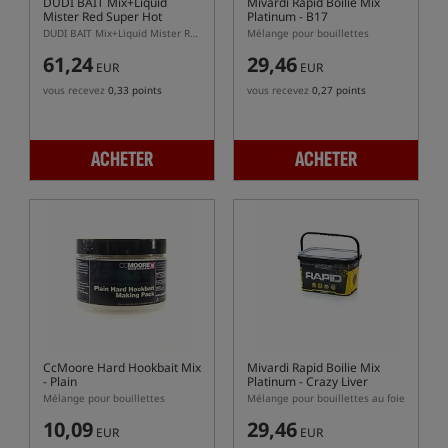
DUDI BAIT Mix+Liquid
Mivardi Rapid Boilie Mix
Mister Red Super Hot
Platinum - B17
DUDI BAIT Mix+Liquid Mister Red Super Hot 5 kg + 500 ml liquid – mix pour enrober les bouillettes sp
Mélange pour bouillettes
61,24
29,46
EUR
EUR
vous recevez
0,33 points
vous recevez
0,27 points
ACHETER
ACHETER
CcMoore Hard Hookbait Mix
Mivardi Rapid Boilie Mix
- Plain
Platinum - Crazy Liver
Mélange pour bouillettes
Mélange pour bouillettes au foie
10,09
29,46
EUR
EUR