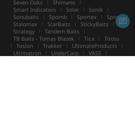
Seven Oaks
Shimano
|
|
Smart Indicators
Solar
Sonik
|
|
|
Sonubaits
Spomb
Sportex
Spro
|
|
|
|
Stalomax
StarBaits
StickyBaits
|
|
|
Strategy
Tandem Baits
|
|
TB Baits - Tomas Blazek
Tica
Tiross
|
|
Toslon
Trakker
UltimateProducts
|
|
|
|
Ultimatron
UnderCarp
VASS
|
|
|
VIKING BOAT
WarmuzBaits
WileyX
|
|
Copyright ©
ROCKWORLD
- Tous droits réservés.
L'utilisation de photos et de textes sans autorisation écrite est interdite.
© Rockworld 2004 - 2026