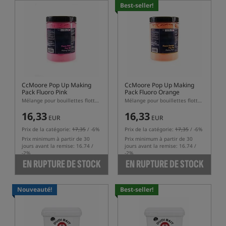
Best-seller!
CcMoore Pop Up Making
CcMoore Pop Up Making
Pack Fluoro Pink
Pack Fluoro Orange
Mélange pour bouillettes flottantes
Mélange pour bouillettes flottantes
16,33
16,33
EUR
EUR
Prix de la catégorie:
17,35
/ -6%
Prix de la catégorie:
17,35
/ -6%
Prix minimum à partir de 30
Prix minimum à partir de 30
jours avant la remise: 16.74 /
jours avant la remise: 16.74 /
-2%
-2%
EN RUPTURE DE STOCK
EN RUPTURE DE STOCK
Nouveauté!
Best-seller!