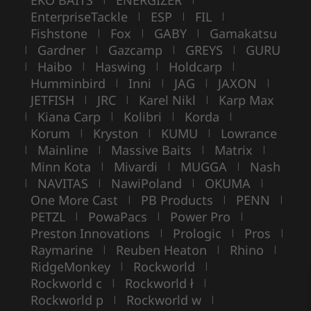
EKO BAITS
ENERGIZER
EnterpriseTackle
ESP
FIL
|
|
|
Fishstone
Fox
GABY
Gamakatsu
|
|
|
Gardner
Gazcamp
GREYS
GURU
|
|
|
|
Haibo
Haswing
Holdcarp
|
|
|
|
Humminbird
Inni
JAG
JAXON
|
|
|
|
JETFISH
JRC
Karel Nikl
Karp Max
|
|
|
Kiana Carp
Kolibri
Korda
|
|
|
|
Korum
Kryston
KUMU
Lowrance
|
|
|
Mainline
Massive Baits
Matrix
|
|
|
|
Minn Kota
Mivardi
MUGGA
Nash
|
|
|
NAVITAS
NawiPoland
OKUMA
|
|
|
|
One More Cast
PB Products
PENN
|
|
|
PETZL
PowaPacs
Power Pro
|
|
|
Preston Innovations
Prologic
Pros
|
|
|
Raymarine
Reuben Heaton
Rhino
|
|
|
RidgeMonkey
Rockworld
|
|
Rockworld c
Rockworld ł
|
|
Rockworld p
Rockworld w
|
|