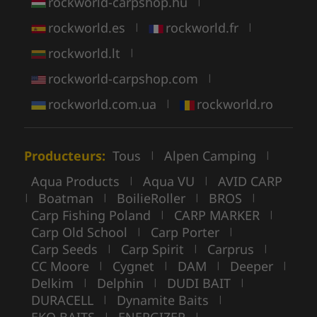
rockworld-carpshop.hu
|
rockworld.es
rockworld.fr
|
|
rockworld.lt
|
rockworld-carpshop.com
|
rockworld.com.ua
rockworld.ro
|
Producteurs:
Tous
Alpen Camping
|
|
Aqua Products
Aqua VU
AVID CARP
|
|
Boatman
BoilieRoller
BROS
|
|
|
|
Carp Fishing Poland
CARP MARKER
|
|
Carp Old School
Carp Porter
|
|
Carp Seeds
Carp Spirit
Carprus
|
|
|
CC Moore
Cygnet
DAM
Deeper
|
|
|
|
Delkim
Delphin
DUDI BAIT
|
|
|
DURACELL
Dynamite Baits
|
|
|
|