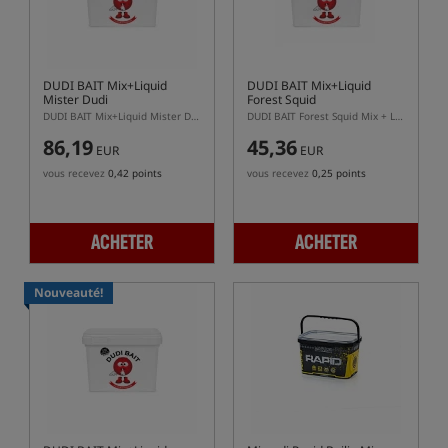
DUDI BAIT Mix+Liquid
DUDI BAIT Mix+Liquid
Mister Dudi
Forest Squid
DUDI BAIT Mix+Liquid Mister Dudi 5 kg + 500 ml – ensemble pour rouler des bouillettes squid à la can
DUDI BAIT Forest Squid Mix + Liquid – mix de base pour bouillettes protéinées
86,19
45,36
EUR
EUR
vous recevez
0,42 points
vous recevez
0,25 points
ACHETER
ACHETER
Nouveauté!