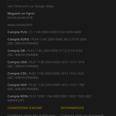
voir l'itinéraire sur Google Maps
Magasin en ligne :
[email protected]
www.rockworld.fr
Compte PLN :
51 1140 2004 0000 3102 3558 4460
Compte EURO :
PL64 1140 2004 0000 3812 0174 2683
(BIC: BREXPLPWMBK)
Compte GB :
PL63 1140 2004 0000 3112 0174 3723
(BIC: BREXPLPWMBK)
Compte USD :
PL37 1140 2004 0000 3012 1316 1916
(BIC: BREXPLPWMBK)
Compte CZK :
PL02 1140 2004 0000 3312 1316 1429
(BIC: BREXPLPWMBK)
Compte HUF :
PL39 1140 2004 0000 3012 1316 1783
(BIC: BREXPLPWMBK)
Compte
RON:
PL52 1090 1766 0000 0001 5822 1550 (BIC:
WBKPPLPP)
CONDITIONS D'ACHAT
INFORMATION
Conditions générales d'utilisation
Quelques mots sur Rockworld