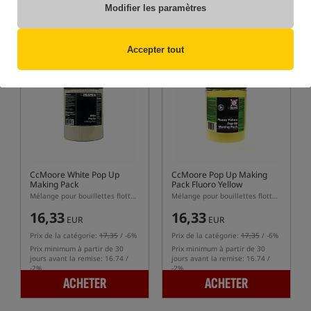
MIXES DE BASE POUR BOUILLETTES
Modifier les paramètres
PROTÉINÉES
Accepter tout
Best-seller!
Best-seller!
CcMoore White Pop Up
CcMoore Pop Up Making
Making Pack
Pack Fluoro Yellow
Mélange pour bouillettes flottantes Blanc
Mélange pour bouillettes flottantes
16,33
16,33
EUR
EUR
Prix de la catégorie:
17,35
/ -6%
Prix de la catégorie:
17,35
/ -6%
Prix minimum à partir de 30
Prix minimum à partir de 30
jours avant la remise: 16.74 /
jours avant la remise: 16.74 /
-2%
-2%
ACHETER
ACHETER