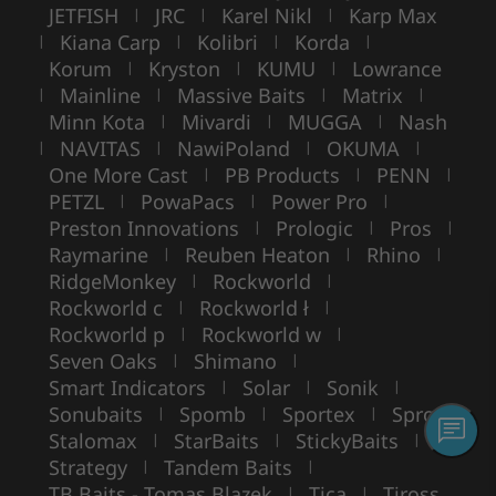
JETFISH
JRC
Karel Nikl
Karp Max
|
|
|
Kiana Carp
Kolibri
Korda
|
|
|
|
Korum
Kryston
KUMU
Lowrance
|
|
|
Mainline
Massive Baits
Matrix
|
|
|
|
Minn Kota
Mivardi
MUGGA
Nash
|
|
|
NAVITAS
NawiPoland
OKUMA
|
|
|
|
One More Cast
PB Products
PENN
|
|
|
PETZL
PowaPacs
Power Pro
|
|
|
Preston Innovations
Prologic
Pros
|
|
|
Raymarine
Reuben Heaton
Rhino
|
|
|
RidgeMonkey
Rockworld
|
|
Rockworld c
Rockworld ł
|
|
Rockworld p
Rockworld w
|
|
Seven Oaks
Shimano
|
|
Smart Indicators
Solar
Sonik
|
|
|
Sonubaits
Spomb
Sportex
Spro
|
|
|
|
Stalomax
StarBaits
StickyBaits
|
|
|
Strategy
Tandem Baits
|
|
TB Baits - Tomas Blazek
Tica
Tiross
|
|