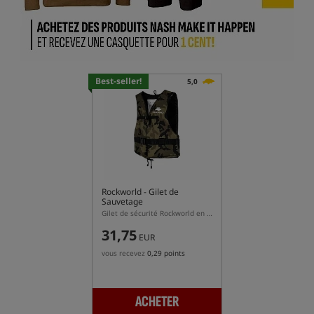
Best-seller!
5,0
Rockworld
- Gilet de
Sauvetage
Gilet de sécurité Rockworld en couleur camouflage
31,75
EUR
vous recevez
0,29 points
ACHETER