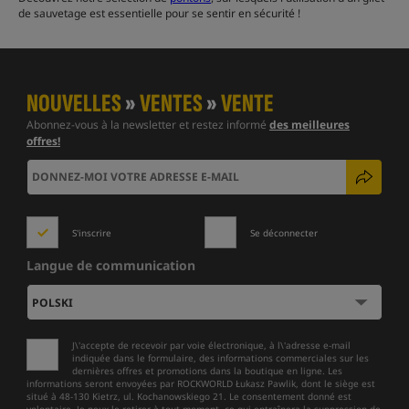
de sauvetage est essentielle pour se sentir en sécurité !
NOUVELLES
»
VENTES
»
VENTE
Abonnez-vous à la newsletter et restez informé
des meilleures
offres!
S'inscrire
Se déconnecter
Langue de communication
J\'accepte de recevoir par voie électronique, à l\'adresse e-mail
indiquée dans le formulaire, des informations commerciales sur les
dernières offres et promotions dans la boutique en ligne. Les
informations seront envoyées par ROCKWORLD Łukasz Pawlik, dont le siège est
situé à 48-130 Kietrz, ul. Kochanowskiego 21. Le consentement donné est