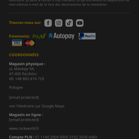
volontaire. Je peux le retirer à tout moment, ce qui entraînera la suppression de
mon adresse e-mail de la liste des destinataires de la newsletter.
Trouvez-nous sur:
Paiements:
COORDONNÉES
Magasin physique :
ul. Mikołaja 9A,
47-400 Racibórz
tél. +48 883 474 729
Pologne
[email protected]
voir l'itinéraire sur Google Maps
Magasin en ligne :
[email protected]
www.rockworld.fr
Compte PLN :
51 1140 2004 0000 3102 3558 4460