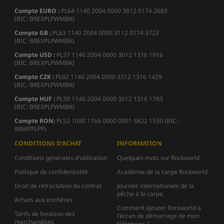
Compte EURO :
PL64 1140 2004 0000 3812 0174 2683
(BIC: BREXPLPWMBK)
Compte GB :
PL63 1140 2004 0000 3112 0174 3723
(BIC: BREXPLPWMBK)
Compte USD :
PL37 1140 2004 0000 3012 1316 1916
(BIC: BREXPLPWMBK)
Compte CZK :
PL02 1140 2004 0000 3312 1316 1429
(BIC: BREXPLPWMBK)
Compte HUF :
PL39 1140 2004 0000 3012 1316 1783
(BIC: BREXPLPWMBK)
Compte
RON:
PL52 1090 1766 0000 0001 5822 1550 (BIC:
WBKPPLPP)
CONDITIONS D'ACHAT
INFORMATION
Conditions générales d'utilisation
Quelques mots sur Rockworld
Politique de confidentialité
Académie de la carpe Rockworld
Droit de rétractation du contrat
Journée internationale de la
pêche à la carpe
Achats aux enchères
Comment ajouter Rockworld à
Tarifs de livraison des
l'écran de démarrage de mon
marchandises
téléphone ?