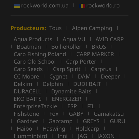
rockworld.com.ua
rockworld.ro
|
Producteurs:
Tous
Alpen Camping
|
|
Aqua Products
Aqua VU
AVID CARP
|
|
Boatman
BoilieRoller
BROS
|
|
|
|
Carp Fishing Poland
CARP MARKER
|
|
Carp Old School
Carp Porter
|
|
Carp Seeds
Carp Spirit
Carprus
|
|
|
CC Moore
Cygnet
DAM
Deeper
|
|
|
|
Delkim
Delphin
DUDI BAIT
|
|
|
DURACELL
Dynamite Baits
|
|
EKO BAITS
ENERGIZER
|
|
EnterpriseTackle
ESP
FIL
|
|
|
Fishstone
Fox
GABY
Gamakatsu
|
|
|
Gardner
Gazcamp
GREYS
GURU
|
|
|
|
Haibo
Haswing
Holdcarp
|
|
|
|
Humminbird
Inni
JAG
JAXON
|
|
|
|