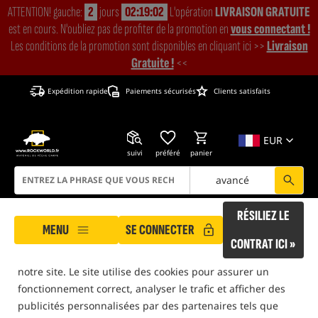
ATTENTION! gauche:
2
jours
02:19:02
L'opération
LIVRAISON GRATUITE
est en cours. N'oubliez pas de profiter de la promotion en
vous connectant !
Les conditions de la promotion sont disponibles en cliquant ici >>
Livraison
Gratuite !
<<
Expédition rapide
Paiements sécurisés
Clients satisfaits
EUR
suivi
préféré
panier
avancé
ROCKWORLD prend soin de votre vie privée !
RÉSILIEZ LE
MENU
SE CONNECTER
Notre site utilise des cookies qui vous aident à garantir
CONTRAT ICI »
des conditions sûres et confortables lors de vos visites sur
notre site. Le site utilise des cookies pour assurer un
ROCKWORLD
Pêche à la carpe
Vêtements de carpe et équipement personnel
fonctionnement correct, analyser le trafic et afficher des
uniquement des produits dans
notre entrepôt
publicités personnalisées par des partenaires tels que