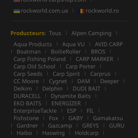
rockworld.com.ua
rockworld.ro
|
Producteurs:
Tous
Alpen Camping
|
|
Aqua Products
Aqua VU
AVID CARP
|
|
Boatman
BoilieRoller
BROS
|
|
|
|
Carp Fishing Poland
CARP MARKER
|
|
Carp Old School
Carp Porter
|
|
Carp Seeds
Carp Spirit
Carprus
|
|
|
CC Moore
Cygnet
DAM
Deeper
|
|
|
|
Delkim
Delphin
DUDI BAIT
|
|
|
DURACELL
Dynamite Baits
|
|
EKO BAITS
ENERGIZER
|
|
EnterpriseTackle
ESP
FIL
|
|
|
Fishstone
Fox
GABY
Gamakatsu
|
|
|
Gardner
Gazcamp
GREYS
GURU
|
|
|
|
Haibo
Haswing
Holdcarp
|
|
|
|