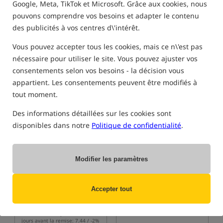
Google, Meta, TikTok et Microsoft. Grâce aux cookies, nous
pouvons comprendre vos besoins et adapter le contenu
FILTRE
des publicités à vos centres d\'intérêt.
Vous pouvez accepter tous les cookies, mais ce n\'est pas
nécessaire pour utiliser le site. Vous pouvez ajuster vos
DES PRODUITS GAMAKATSU
consentements selon vos besoins - la décision vous
Offre spéciale
appartient. Les consentements peuvent être modifiés à
4,0
tout moment.
Des informations détaillées sur les cookies sont
disponibles dans notre
Politique de confidentialité
.
Modifier les paramètres
Gamakatsu A1 G-Carp
Gamakatsu A1 G-Carp Pop
Super Hooks Camou Sand
Up Hooks
Crochets carpe avec revêtement camouflage
Crochets Carpe
7,26
5,44
Accepter tout
EUR
EUR
Prix de la catégorie:
7,48
/ -3%
vous recevez
0,05 points
Prix minimum à partir de 30
jours avant la remise: 7.44 / -2%