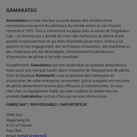
GAMAKATSU
Gamakatsu
est une marque qui jouit depuis des années d'une
reconnaissance parmi les pêcheurs du monde entier, et son histoire
remonte à 1955. Tout a commencé au Japon avec la vision de Shigekatsu
Fujii – un homme qui a décidé de créer des hameçons de pêche d'une
qualité surpassant tout ce qui était disponible jusqu'alors. Grâce à sa
passion et son engagement, des techniques innovantes, des machines et
des matériaux ont été développés, révolutionnant la production
d'hameçons de pêche à l'échelle mondiale.
Actuellement,
Gamakatsu
est non seulement un symbole d'excellence,
mais aussi une marque leader dans l'industrie de l'équipement de pêche.
Dans la boutique
Rockworld
, nous proposons des hameçons et
accessoires de cette entreprise renommée, grâce auxquels vos sessions
de pêche deviendront encore plus efficaces et satisfaisantes. Si vous
cherchez un équipement fiable qui allie tradition et modernité, les
produits
Gamakatsu
sont un choix qui ne vous décevra pas.
FABRICANT / RESPONSABLE / IMPORTATEUR
SPRO N.V.
Hagenweg 5A
4131 LX Vianen
Pays-Bas
email:
[email protected]