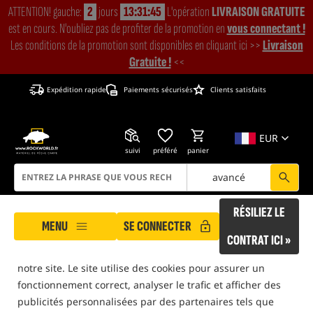
ATTENTION! gauche:
2
jours
13:31:45
L'opération
LIVRAISON GRATUITE
est en cours. N'oubliez pas de profiter de la promotion en
vous connectant !
Les conditions de la promotion sont disponibles en cliquant ici >>
Livraison
Gratuite !
<<
Expédition rapide
Paiements sécurisés
Clients satisfaits
EUR
suivi
préféré
panier
avancé
ROCKWORLD prend soin de votre vie privée !
RÉSILIEZ LE
MENU
SE CONNECTER
Notre site utilise des cookies qui vous aident à garantir
CONTRAT ICI »
des conditions sûres et confortables lors de vos visites sur
notre site. Le site utilise des cookies pour assurer un
ROCKWORLD
Produits du fabricant Gamakatsu
fonctionnement correct, analyser le trafic et afficher des
uniquement des produits dans
notre entrepôt
publicités personnalisées par des partenaires tels que