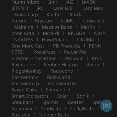
Humminbird
Inni
JAG
JAXON
|
|
|
|
JETFISH
JRC
Karel Nikl
Karp Max
|
|
|
Kiana Carp
Kolibri
Korda
|
|
|
|
Korum
Kryston
KUMU
Lowrance
|
|
|
Mainline
Massive Baits
Matrix
|
|
|
|
Minn Kota
Mivardi
MUGGA
Nash
|
|
|
NAVITAS
NawiPoland
OKUMA
|
|
|
|
One More Cast
PB Products
PENN
|
|
|
PETZL
PowaPacs
Power Pro
|
|
|
Preston Innovations
Prologic
Pros
|
|
|
Raymarine
Reuben Heaton
Rhino
|
|
|
RidgeMonkey
Rockworld
|
|
Rockworld c
Rockworld ł
|
|
Rockworld p
Rockworld w
|
|
Seven Oaks
Shimano
|
|
Smart Indicators
Solar
Sonik
|
|
|
Sonubaits
Spomb
Sportex
Spro
|
|
|
|
Stalomax
StarBaits
StickyBaits
|
|
|
Strategy
Tandem Baits
|
|