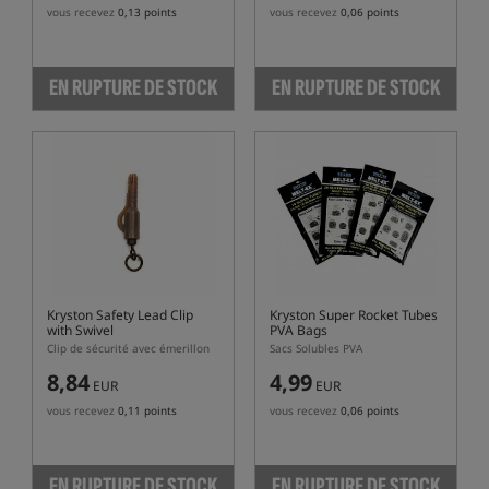
vous recevez
0,13 points
vous recevez
0,06 points
EN RUPTURE DE STOCK
EN RUPTURE DE STOCK
Kryston Safety Lead Clip
Kryston Super Rocket Tubes
with Swivel
PVA Bags
Clip de sécurité avec émerillon
Sacs Solubles PVA
8,84
4,99
EUR
EUR
vous recevez
0,11 points
vous recevez
0,06 points
EN RUPTURE DE STOCK
EN RUPTURE DE STOCK