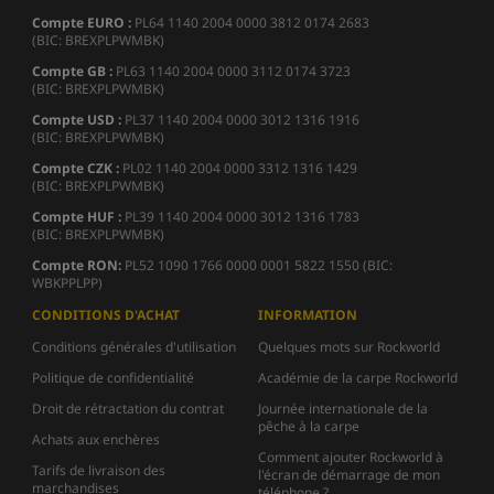
Compte EURO :
PL64 1140 2004 0000 3812 0174 2683
(BIC: BREXPLPWMBK)
Compte GB :
PL63 1140 2004 0000 3112 0174 3723
(BIC: BREXPLPWMBK)
Compte USD :
PL37 1140 2004 0000 3012 1316 1916
(BIC: BREXPLPWMBK)
Compte CZK :
PL02 1140 2004 0000 3312 1316 1429
(BIC: BREXPLPWMBK)
Compte HUF :
PL39 1140 2004 0000 3012 1316 1783
(BIC: BREXPLPWMBK)
Compte
RON:
PL52 1090 1766 0000 0001 5822 1550 (BIC:
WBKPPLPP)
CONDITIONS D'ACHAT
INFORMATION
Conditions générales d'utilisation
Quelques mots sur Rockworld
Politique de confidentialité
Académie de la carpe Rockworld
Droit de rétractation du contrat
Journée internationale de la
pêche à la carpe
Achats aux enchères
Comment ajouter Rockworld à
Tarifs de livraison des
l'écran de démarrage de mon
marchandises
téléphone ?