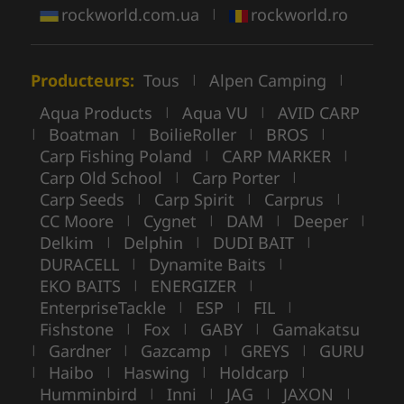
rockworld.com.ua
rockworld.ro
|
Producteurs:
Tous
Alpen Camping
|
|
Aqua Products
Aqua VU
AVID CARP
|
|
Boatman
BoilieRoller
BROS
|
|
|
|
Carp Fishing Poland
CARP MARKER
|
|
Carp Old School
Carp Porter
|
|
Carp Seeds
Carp Spirit
Carprus
|
|
|
CC Moore
Cygnet
DAM
Deeper
|
|
|
|
Delkim
Delphin
DUDI BAIT
|
|
|
DURACELL
Dynamite Baits
|
|
EKO BAITS
ENERGIZER
|
|
EnterpriseTackle
ESP
FIL
|
|
|
Fishstone
Fox
GABY
Gamakatsu
|
|
|
Gardner
Gazcamp
GREYS
GURU
|
|
|
|
Haibo
Haswing
Holdcarp
|
|
|
|
Humminbird
Inni
JAG
JAXON
|
|
|
|