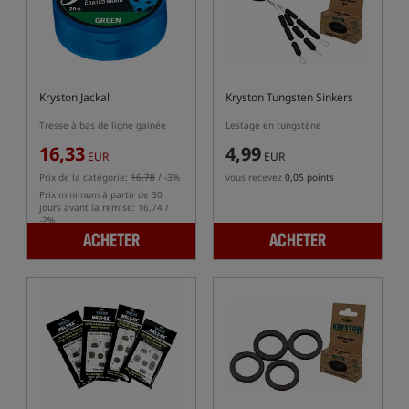
Kryston Jackal
Kryston Tungsten Sinkers
Tresse à bas de ligne gainée
Lestage en tungstène
16,33
4,99
EUR
EUR
Prix de la catégorie:
16,78
/ -3%
vous recevez
0,05 points
Prix minimum à partir de 30
jours avant la remise: 16.74 /
-2%
ACHETER
ACHETER