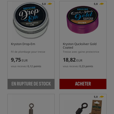
5,0
5,0
Kryston Drop-Em
Kryston Qucksilver Gold
Coated
Shockleader/Hooklink
Fil de plombage pour tresse
Tresse avec gaine protectrice
9,75
18,82
EUR
EUR
vous recevez
0,12 points
vous recevez
0,23 points
EN RUPTURE DE STOCK
ACHETER
5,0