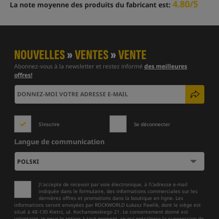
4.80/5
La note moyenne des produits du fabricant est:
NOUVELLES
»
VENTES
»
VENTE
Abonnez-vous à la newsletter et restez informé
des meilleures
offres!
S'inscrire
Se déconnecter
Langue de communication
J\'accepte de recevoir par voie électronique, à l\'adresse e-mail
indiquée dans le formulaire, des informations commerciales sur les
dernières offres et promotions dans la boutique en ligne. Les
informations seront envoyées par ROCKWORLD Łukasz Pawlik, dont le siège est
situé à 48-130 Kietrz, ul. Kochanowskiego 21. Le consentement donné est
volontaire. Je peux le retirer à tout moment, ce qui entraînera la suppression de