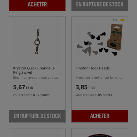
ACHETER
EN RUPTURE DE STOCK
5,0
Kryston Quick Change O-
Kryston Hook Beads
Ring Swivel
Émerillon avec anneau et attache rapide
Manchons à enfiler sur la hampe de l'hameçon
5,67
3,85
EUR
EUR
vous recevez
0,07 points
vous recevez
0,05 points
EN RUPTURE DE STOCK
ACHETER