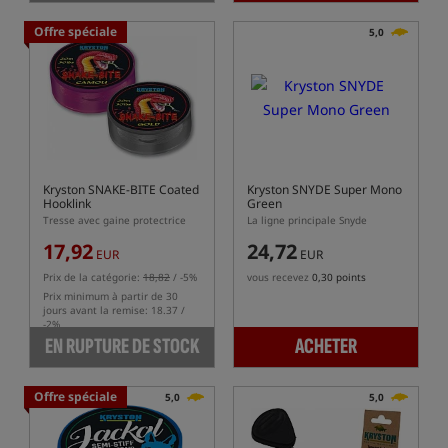
Offre spéciale
5,0
Kryston SNAKE-BITE Coated
Kryston SNYDE Super Mono
Hooklink
Green
Tresse avec gaine protectrice
La ligne principale Snyde
17,92
24,72
EUR
EUR
Prix de la catégorie:
18,82
/ -5%
vous recevez
0,30 points
Prix minimum à partir de 30
jours avant la remise: 18.37 /
-2%
EN RUPTURE DE STOCK
ACHETER
Offre spéciale
5,0
5,0