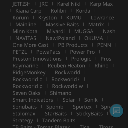
JETFISH
JRC
Karel Nikl
Karp Max
|
|
|
Kiana Carp
Kolibri
Korda
|
|
|
|
Korum
Kryston
KUMU
Lowrance
|
|
|
Mainline
Massive Baits
Matrix
|
|
|
|
Minn Kota
Mivardi
MUGGA
Nash
|
|
|
NAVITAS
NawiPoland
OKUMA
|
|
|
|
One More Cast
PB Products
PENN
|
|
|
PETZL
PowaPacs
Power Pro
|
|
|
Preston Innovations
Prologic
Pros
|
|
|
Raymarine
Reuben Heaton
Rhino
|
|
|
RidgeMonkey
Rockworld
|
|
Rockworld c
Rockworld ł
|
|
Rockworld p
Rockworld w
|
|
Seven Oaks
Shimano
|
|
Smart Indicators
Solar
Sonik
|
|
|
Sonubaits
Spomb
Sportex
Spro
|
|
|
|
Stalomax
StarBaits
StickyBaits
|
|
|
Strategy
Tandem Baits
|
|
TB Baits - Tomas Blazek
Tica
Tiross
|
|