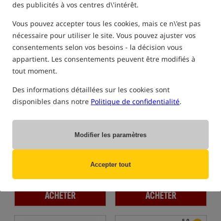
des publicités à vos centres d\'intérêt.
ACHETER
ACHETER
Vous pouvez accepter tous les cookies, mais ce n\'est pas
nécessaire pour utiliser le site. Vous pouvez ajuster vos
Best-seller!
Offre spéciale
4,5
5,0
consentements selon vos besoins - la décision vous
appartient. Les consentements peuvent être modifiés à
tout moment.
Des informations détaillées sur les cookies sont
disponibles dans notre
Politique de confidentialité
.
Kryston KLIN-IK Medi Skin
Kryston Super MANTIS
Coated Braid
Antiseptique pour les blessures
Tresse avec gaine protectrice
Modifier les paramètres
11,79
14,97
EUR
EUR
vous recevez
0,14 points
Prix de la catégorie:
16,78
/
Accepter tout
-11%
Prix minimum à partir de 30
jours avant la remise: 15.34 /
-2%
ACHETER
ACHETER
5,0