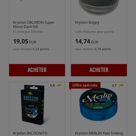
Kryston OBLIVION Super
Kryston Bogey
Mono Dark Silt
Fil principal Oblivion
Colle flottante pour grains
19,05
14,74
EUR
EUR
vous recevez
0,23 points
vous recevez
0,18 points
ACHETER
ACHETER
Offre spéciale
5,0
3,7
Kryston INCOGNITO
Kryston MERLIN Fast Sinking