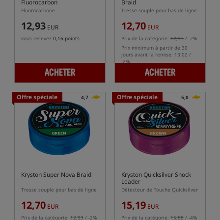
Fluorocarbon
Braid
Fluorocarbone
Tresse souple pour bas de ligne
12,93
12,70
EUR
EUR
vous recevez
0,16 points
Prix de la catégorie:
12,93
/ -2%
Prix minimum à partir de 30
jours avant la remise: 13.02 /
-2%
ACHETER
ACHETER
Offre spéciale
Offre spéciale
4,7
5,0
Kryston Super Nova Braid
Kryston Quicksilver Shock
Leader
Tresse souple pour bas de ligne
Détecteur de Touche Quicksilver
12,70
15,19
EUR
EUR
Prix de la catégorie:
12,93
/ -2%
Prix de la catégorie:
15,88
/ -4%