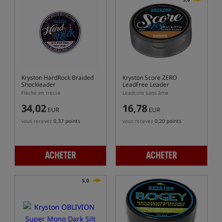
Kryston HardRock Braided
Kryston Score ZERO
Shockleader
LeadFree Leader
Flèche en tresse
Leadcore sans âme
34,02
16,78
EUR
EUR
vous recevez
0,37 points
vous recevez
0,20 points
ACHETER
ACHETER
5,0