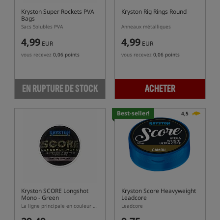
Kryston Super Rockets PVA
Kryston Rig Rings Round
Bags
Sacs Solubles PVA
Anneaux métalliques
4,99
4,99
EUR
EUR
vous recevez
0,06 points
vous recevez
0,06 points
EN RUPTURE DE STOCK
ACHETER
Best-seller!
4,5
Kryston SCORE Longshot
Kryston Score Heavyweight
Mono - Green
Leadcore
La ligne principale en couleur verte
Leadcore