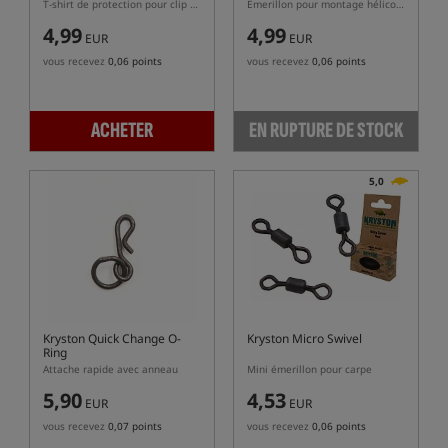
T-shirt de protection pour clip sécurisé
Émerillon pour montage hélicoptère/Chod
4,99
4,99
EUR
EUR
vous recevez
0,06 points
vous recevez
0,06 points
ACHETER
EN RUPTURE DE STOCK
5,0
Kryston Quick Change O-
Kryston Micro Swivel
Ring
Attache rapide avec anneau
Mini émerillon pour carpe
5,90
4,53
EUR
EUR
vous recevez
0,07 points
vous recevez
0,06 points