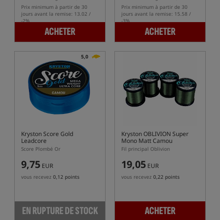
Prix minimum à partir de 30
Prix minimum à partir de 30
jours avant la remise: 13.02 /
jours avant la remise: 15.58 /
-2%
-3%
ACHETER
ACHETER
5,0
Kryston Score Gold
Kryston OBLIVION Super
Leadcore
Mono Matt Camou
Score Plombé Or
Fil principal Oblivion
9,75
19,05
EUR
EUR
vous recevez
0,12 points
vous recevez
0,22 points
EN RUPTURE DE STOCK
ACHETER