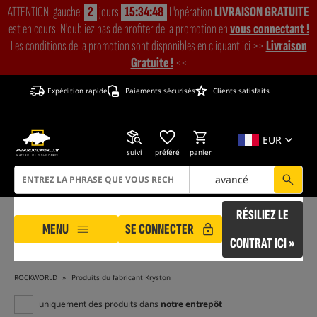
ATTENTION! gauche:
2
jours
15:34:47
L'opération
LIVRAISON GRATUITE
est en cours. N'oubliez pas de profiter de la promotion en
vous connectant !
Les conditions de la promotion sont disponibles en cliquant ici >>
Livraison
Gratuite !
<<
Expédition rapide
Paiements sécurisés
Clients satisfaits
EUR
suivi
préféré
panier
avancé
RÉSILIEZ LE
MENU
SE CONNECTER
CONTRAT ICI »
ROCKWORLD
Produits du fabricant Kryston
uniquement des produits dans
notre entrepôt