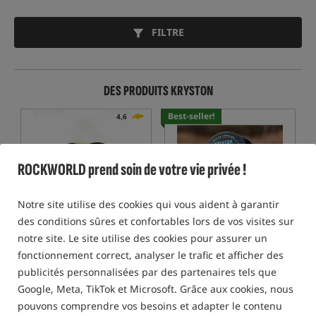
FILTRE
DES PRODUITS KRYSTON
Best-seller!
4,6
ROCKWORLD prend soin de votre vie privée !
Notre site utilise des cookies qui vous aident à garantir
des conditions sûres et confortables lors de vos visites sur
Kryston KRYSTONITE Super
Kryston DESCEND Sinking
Mono Yellow
Mainline Braid
notre site. Le site utilise des cookies pour assurer un
Fil principal Krystonite jaune
Tresse principale coulante
fonctionnement correct, analyser le trafic et afficher des
27,67
39,47
publicités personnalisées par des partenaires tels que
EUR
EUR
Google, Meta, TikTok et Microsoft. Grâce aux cookies, nous
vous recevez
0,34 points
vous recevez
0,48 points
pouvons comprendre vos besoins et adapter le contenu