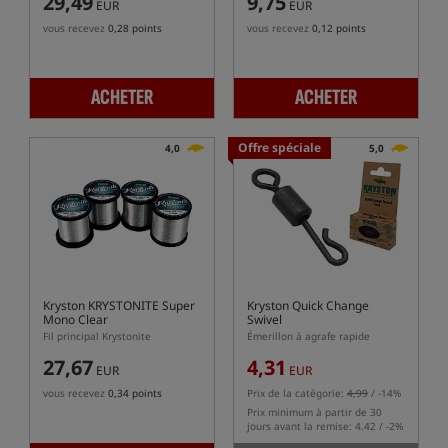
29,49
9,75
EUR
EUR
vous recevez
0,28 points
vous recevez
0,12 points
ACHETER
ACHETER
Offre spéciale
4,0
5,0
Kryston KRYSTONITE Super
Kryston Quick Change
Mono Clear
Swivel
Fil principal Krystonite
Émerillon à agrafe rapide
27,67
4,31
EUR
EUR
vous recevez
0,34 points
Prix de la catégorie:
4,99
/ -14%
Prix minimum à partir de 30
jours avant la remise: 4.42 / -2%