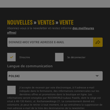
NOUVELLES
»
VENTES
»
VENTE
Abonnez-vous à la newsletter et restez informé
des meilleures
offres!
S'inscrire
Se déconnecter
Langue de communication
J\'accepte de recevoir par voie électronique, à l\'adresse e-mail
indiquée dans le formulaire, des informations commerciales sur les
dernières offres et promotions dans la boutique en ligne. Les
informations seront envoyées par ROCKWORLD Łukasz Pawlik, dont le siège est
situé à 48-130 Kietrz, ul. Kochanowskiego 21. Le consentement donné est
volontaire. Je peux le retirer à tout moment, ce qui entraînera la suppression de
mon adresse e-mail de la liste des destinataires de la newsletter.