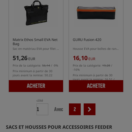
Matrix Ethos Small EVA Net
GURU Fusion 420
Bag
Sac en matériau EVA pour filet de conservation des poissons
Housse EVA pour boîtes de rangement de bas de ligne
51,26
16,10
EUR
EUR
Prix de la catégorie:
56,14
/ -9%
Prix de la catégorie:
19,28
/
-16%
Prix minimum à partir de 30
jours avant la remise: 50.22
Prix minimum à partir de 30
jours avant la remise: 16.51 /
-2%
ACHETER
ACHETER
côté
Avec
2
SACS ET HOUSSES POUR ACCESSOIRES FEEDER