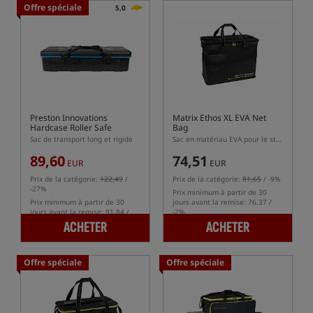
Offre spéciale
5,0
Preston Innovations
Matrix Ethos XL EVA Net
Hardcase Roller Safe
Bag
Sac de transport long et rigide
Sac en matériau EVA pour le stockage des filets
89,60
74,51
EUR
EUR
Prix de la catégorie:
122,49
/
Prix de la catégorie:
81,65
/ -9%
-27%
Prix minimum à partir de 30
Prix minimum à partir de 30
jours avant la remise: 76.37 /
jours avant la remise: 91.84 /
-2%
-2%
ACHETER
ACHETER
Offre spéciale
Offre spéciale