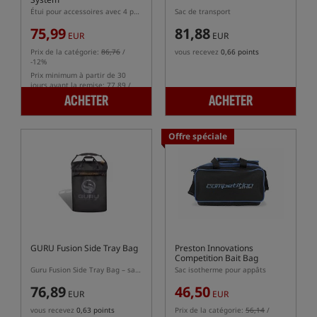
Étui pour accessoires avec 4 petits étuis inclus
Sac de transport
75,99
81,88
EUR
EUR
Prix de la catégorie:
86,76
/
vous recevez
0,66 points
-12%
Prix minimum à partir de 30
jours avant la remise: 77.89 /
-2%
ACHETER
ACHETER
Offre spéciale
GURU Fusion Side Tray Bag
Preston Innovations
Competition Bait Bag
Guru Fusion Side Tray Bag – sac pour tablettes latérales et accessoires
Sac isotherme pour appâts
76,89
46,50
EUR
EUR
vous recevez
0,63 points
Prix de la catégorie:
56,14
/