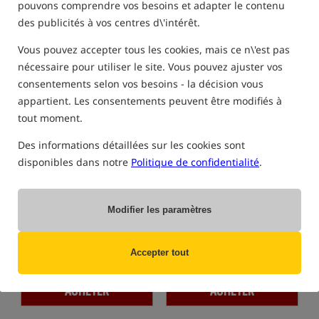
SACS ET HOUSSES POUR ACCESSOIRES
pouvons comprendre vos besoins et adapter le contenu
FEEDER
des publicités à vos centres d\'intérêt.
Vous pouvez accepter tous les cookies, mais ce n\'est pas
nécessaire pour utiliser le site. Vous pouvez ajuster vos
Offre spéciale
Offre spéciale
consentements selon vos besoins - la décision vous
appartient. Les consentements peuvent être modifiés à
tout moment.
Des informations détaillées sur les cookies sont
disponibles dans notre
Politique de confidentialité
.
Preston Innovations
Matrix EVA Feeder Tip Case
Competition Carryall
Sac de transport universel
Étui en matériau EVA pour le stockage des pointes de feeder
Modifier les paramètres
57,84
30,62
EUR
EUR
Prix de la catégorie:
67,37
/
Prix de la catégorie:
35,72
/
-14%
-14%
Accepter tout
Prix minimum à partir de 30
Prix minimum à partir de 30
jours avant la remise: 53.24
jours avant la remise: 31.39 /
-2%
ACHETER
ACHETER