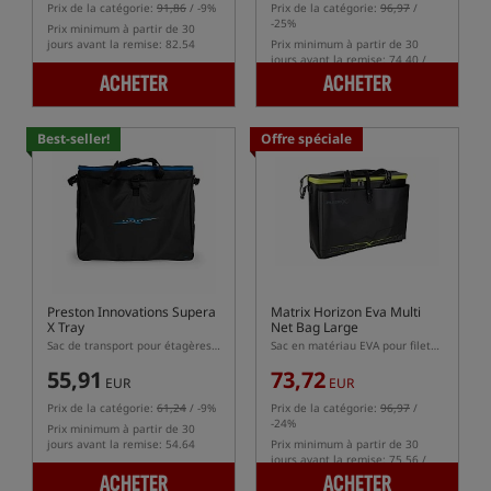
Prix de la catégorie:
91,86
/ -9%
Prix de la catégorie:
96,97
/
-25%
Prix minimum à partir de 30
jours avant la remise: 82.54
Prix minimum à partir de 30
jours avant la remise: 74.40 /
-2%
ACHETER
ACHETER
Best-seller!
Offre spéciale
Preston Innovations Supera
Matrix Horizon Eva Multi
X Tray
Net Bag Large
Sac de transport pour étagères latérales
Sac en matériau EVA pour filets de conservation des poissons
55,91
73,72
EUR
EUR
Prix de la catégorie:
61,24
/ -9%
Prix de la catégorie:
96,97
/
-24%
Prix minimum à partir de 30
jours avant la remise: 54.64
Prix minimum à partir de 30
jours avant la remise: 75.56 /
-2%
ACHETER
ACHETER