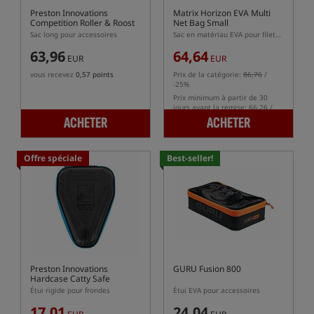
Preston Innovations
Matrix Horizon EVA Multi
Competition Roller & Roost
Net Bag Small
Bag
Sac long pour accessoires
Sac en matériau EVA pour filets de stockage de poissons
63,96
64,64
EUR
EUR
vous recevez
0,57 points
Prix de la catégorie:
86,76
/
-25%
Prix minimum à partir de 30
jours avant la remise: 66.26 /
-2%
ACHETER
ACHETER
Offre spéciale
Best-seller!
Preston Innovations
GURU Fusion 800
Hardcase Catty Safe
Étui rigide pour frondes
Étui EVA pour accessoires
17,01
24,04