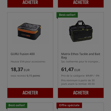
ACHETER
ACHETER
Best-seller!
GURU Fusion 400
Matrix Ethos Tackle and Bait
Bag
Housse EVA pour accessoires
Sac isotherme pour le transport des appâts et amorces
18,37
61,47
EUR
EUR
vous recevez
0,15 points
Prix de la catégorie:
67,37
/ -9%
Prix minimum à partir de 30
jours avant la remise: 40.50
ACHETER
ACHETER
Best-seller!
Offre spéciale