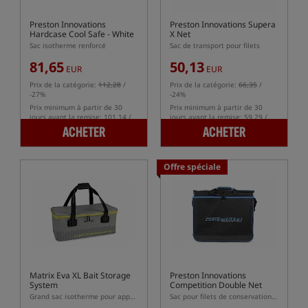
Preston Innovations
Preston Innovations Supera
Hardcase Cool Safe - White
X Net
Sac isotherme renforcé
Sac de transport pour filets
81,65
50,13
EUR
EUR
Prix de la catégorie:
112,28
/
Prix de la catégorie:
66,35
/
-27%
-24%
Prix minimum à partir de 30
Prix minimum à partir de 30
jours avant la remise: 101.14 /
jours avant la remise: 59.29 /
-19%
-15%
ACHETER
ACHETER
Offre spéciale
Matrix Eva XL Bait Storage
Preston Innovations
System
Competition Double Net
Bag
Grand sac isotherme pour appâts en matériau EVA
Sac pour filets de conservation des poissons