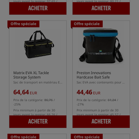
jours avant la remise: 97.65 /
jours avant la remise: 80.21 /
-2%
-2%
ACHETER
ACHETER
Offre spéciale
Offre spéciale
Matrix EVA XL Tackle
Preston Innovations
Storage System
Hardcase Bait Safe
Sac de transport en matériau EVA
Sac EVA avec contenants pour stocker les pellets/appâts
64,64
44,46
EUR
EUR
Prix de la catégorie:
86,76
/
Prix de la catégorie:
61,24
/
-25%
-27%
Prix minimum à partir de 30
Prix minimum à partir de 30
jours avant la remise: 66.26 /
jours avant la remise: 45.57 /
-2%
-2%
ACHETER
ACHETER
Offre spéciale
Offre spéciale