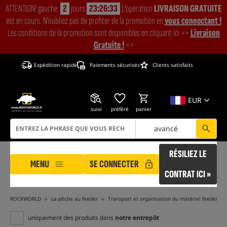
ATTENTION! gauche:
2
jours
23:26:32
L'opération
LIVRAISON GRATUITE
est en cours. N'oubliez pas de profiter de la promotion en
vous connectant !
Les conditions de la promotion sont disponibles en cliquant ici >>
Livraison
Gratuite !
<<
Expédition rapide
Paiements sécurisés
Clients satisfaits
EUR
suivi
préféré
panier
avancé
RÉSILIEZ LE
MENU
SE CONNECTER
CONTRAT ICI »
ROCKWORLD
La pêche au feeder
Transport et organisation du matériel feeder
uniquement des produits dans
notre entrepôt