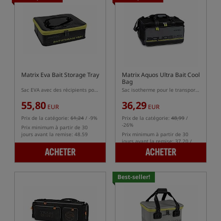
Matrix Eva Bait Storage Tray
Matrix Aquos Ultra Bait Cool
Bag
Sac EVA avec des récipients pour appâts et amorces inclus
Sac isotherme pour le transport des appâts
55,80
36,29
EUR
EUR
Prix de la catégorie:
61,24
/ -9%
Prix de la catégorie:
48,99
/
-26%
Prix minimum à partir de 30
jours avant la remise: 48.59
Prix minimum à partir de 30
jours avant la remise: 37.20 /
-2%
ACHETER
ACHETER
Best-seller!