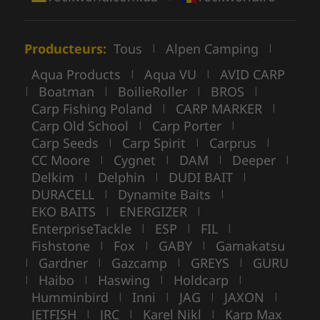
Producteurs:
Tous
Alpen Camping
|
|
Aqua Products
Aqua VU
AVID CARP
|
|
Boatman
BoilieRoller
BROS
|
|
|
|
Carp Fishing Poland
CARP MARKER
|
|
Carp Old School
Carp Porter
|
|
Carp Seeds
Carp Spirit
Carprus
|
|
|
CC Moore
Cygnet
DAM
Deeper
|
|
|
|
Delkim
Delphin
DUDI BAIT
|
|
|
DURACELL
Dynamite Baits
|
|
EKO BAITS
ENERGIZER
|
|
EnterpriseTackle
ESP
FIL
|
|
|
Fishstone
Fox
GABY
Gamakatsu
|
|
|
Gardner
Gazcamp
GREYS
GURU
|
|
|
|
Haibo
Haswing
Holdcarp
|
|
|
|
Humminbird
Inni
JAG
JAXON
|
|
|
|
JETFISH
JRC
Karel Nikl
Karp Max
|
|
|