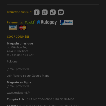
Trouvez-nous sur:
Paiements:
COORDONNÉES
Magasin physique :
ul. Mikołaja 9A,
47-400 Racibórz
tél. +48 883 474 729
Pologne
[email protected]
voir l'itinéraire sur Google Maps
Magasin en ligne :
[email protected]
www.rockworld.fr
Compte PLN :
51 1140 2004 0000 3102 3558 4460
Compte EURO :
PL64 1140 2004 0000 3812 0174 2683