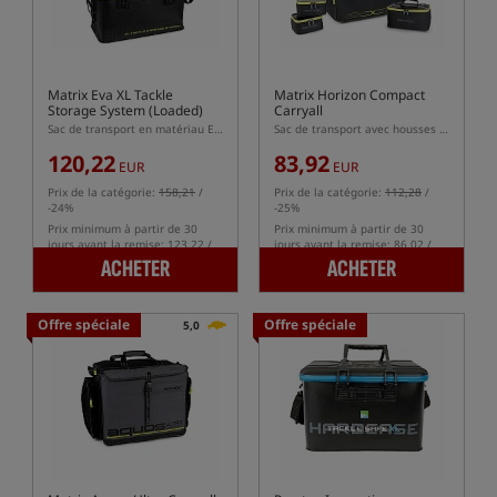
Matrix Eva XL Tackle
Matrix Horizon Compact
Storage System (Loaded)
Carryall
Sac de transport en matériau EVA avec un ensemble de housses pour accessoires
Sac de transport avec housses pour accessoires incluses
120,22
83,92
EUR
EUR
Prix de la catégorie:
158,21
/
Prix de la catégorie:
112,28
/
-24%
-25%
Prix minimum à partir de 30
Prix minimum à partir de 30
jours avant la remise: 123.22 /
jours avant la remise: 86.02 /
-2%
-2%
ACHETER
ACHETER
Offre spéciale
Offre spéciale
5,0