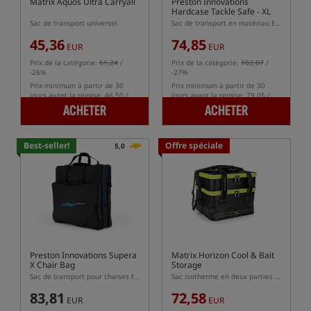
Matrix Aquos Ultra Carryall
Preston Innovations
Hardcase Tackle Safe - XL
Sac de transport universel
Sac de transport en matériau EVA
45,36
74,85
EUR
EUR
Prix de la catégorie:
61,24
/
Prix de la catégorie:
102,07
/
-26%
-27%
Prix minimum à partir de 30
Prix minimum à partir de 30
jours avant la remise: 46.50 /
jours avant la remise: 79.05 /
-2%
-5%
ACHETER
ACHETER
Best-seller!
Offre spéciale
5,0
Preston Innovations Supera
Matrix Horizon Cool & Bait
X Chair Bag
Storage
Sac de transport pour chaises feeder
Sac isotherme en deux parties en matériau EVA pour appâts et amorces
83,81
72,58
EUR
EUR