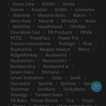
Kiana Carp
Kolibri
Korda
|
|
|
|
Korum
Kryston
KUMU
Lowrance
|
|
|
Mainline
Massive Baits
Matrix
|
|
|
|
Minn Kota
Mivardi
MUGGA
Nash
|
|
|
NAVITAS
NawiPoland
OKUMA
|
|
|
|
One More Cast
PB Products
PENN
|
|
|
PETZL
PowaPacs
Power Pro
|
|
|
Preston Innovations
Prologic
Pros
|
|
|
Raymarine
Reuben Heaton
Rhino
|
|
|
RidgeMonkey
Rockworld
|
|
Rockworld c
Rockworld ł
|
|
Rockworld p
Rockworld w
|
|
Seven Oaks
Shimano
|
|
Smart Indicators
Solar
Sonik
|
|
|
Sonubaits
Spomb
Sportex
Spro
|
|
|
|
Stalomax
StarBaits
StickyBaits
|
|
|
Strategy
Tandem Baits
|
|
TB Baits - Tomas Blazek
Tica
Tiross
|
|
|
|
|
|