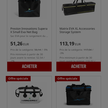
Preston Innovations Supera
Matrix EVA XL Accessories
X Small Eva Net Bag
Storage System
Sac EVA pour le rangement du filet
51,26
113,19
EUR
EUR
Prix de la catégorie:
56,14
/ -9%
Prix de la catégorie:
117,04
/
-3%
Prix minimum à partir de 30
jours avant la remise: 52.54 /
Prix minimum à partir de 30
-2%
jours avant la remise: 116.02 /
-2%
ACHETER
ACHETER
Offre spéciale
Offre spéciale