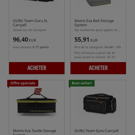
GURU Team Guru XL
Matrix Eva Bait Storage
Carryall
System
Grand sac de transport
Sac isotherme pour appâts en matériau EVA
96,40
55,91
EUR
EUR
vous recevez
0,77 points
Prix de la catégorie:
61,24
/ -9%
Prix minimum à partir de 30
jours avant la remise: 55.33
ACHETER
ACHETER
Offre spéciale
Best-seller!
Matrix Eva Tackle Storage
GURU Team Guru Carryall
System