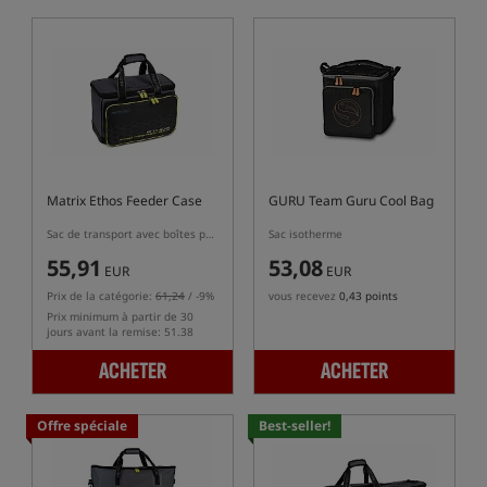
Matrix Ethos Feeder Case
GURU Team Guru Cool Bag
Sac de transport avec boîtes pour accessoires incluses
Sac isotherme
55,91
53,08
EUR
EUR
Prix de la catégorie:
61,24
/ -9%
vous recevez
0,43 points
Prix minimum à partir de 30
jours avant la remise: 51.38
ACHETER
ACHETER
Offre spéciale
Best-seller!