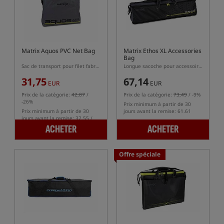
Matrix Aquos PVC Net Bag
Matrix Ethos XL Accessories
Bag
Sac de transport pour filet fabriqué en matériau PVC
Longue sacoche pour accessoires
31,75
67,14
EUR
EUR
Prix de la catégorie:
42,87
/
Prix de la catégorie:
73,49
/ -9%
-26%
Prix minimum à partir de 30
Prix minimum à partir de 30
jours avant la remise: 61.61
jours avant la remise: 32.55 /
-2%
ACHETER
ACHETER
Offre spéciale