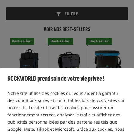
FILTRE
VOIR NOS BEST-SELLERS
Best-seller!
Best-seller!
Best-seller!
Bes
ROCKWORLD prend soin de votre vie privée !
Preston Innovations
Matrix Aquos Ultra
Preston Innovations
Mat
Supera X Chair Bag
Carryall
Hardcase Bait Safe
Bai
Notre site utilise des cookies qui vous aident à garantir
83,81
EUR
45,36
EUR
44,46
EUR
36,
des conditions sûres et confortables lors de vos visites sur
notre site. Le site utilise des cookies pour assurer un
ACHETER
ACHETER
ACHETER
fonctionnement correct, analyser le trafic et afficher des
publicités personnalisées par des partenaires tels que
Google, Meta, TikTok et Microsoft. Grâce aux cookies, nous