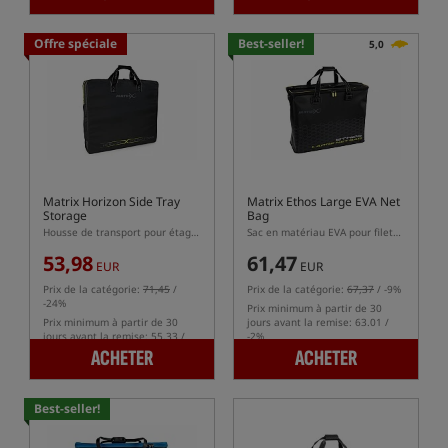
Offre spéciale
Best-seller!
5,0
Matrix Horizon Side Tray
Matrix Ethos Large EVA Net
Storage
Bag
Housse de transport pour étagères et plateaux latéraux
Sac en matériau EVA pour filets de stockage de poissons
53,98
61,47
EUR
EUR
Prix de la catégorie:
71,45
/
Prix de la catégorie:
67,37
/ -9%
-24%
Prix minimum à partir de 30
Prix minimum à partir de 30
jours avant la remise: 63.01 /
jours avant la remise: 55.33 /
-2%
-2%
ACHETER
ACHETER
Best-seller!