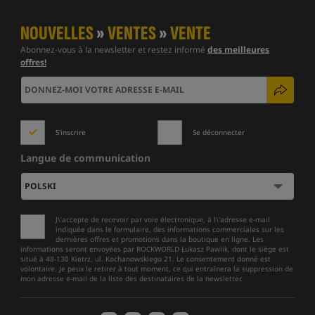
NOUVELLES
»
VENTES
»
VENTE
Abonnez-vous à la newsletter et restez informé
des meilleures
offres!
S'inscrire
Se déconnecter
Langue de communication
J\'accepte de recevoir par voie électronique, à l\'adresse e-mail
indiquée dans le formulaire, des informations commerciales sur les
dernières offres et promotions dans la boutique en ligne. Les
informations seront envoyées par ROCKWORLD Łukasz Pawlik, dont le siège est
situé à 48-130 Kietrz, ul. Kochanowskiego 21. Le consentement donné est
volontaire. Je peux le retirer à tout moment, ce qui entraînera la suppression de
mon adresse e-mail de la liste des destinataires de la newsletter.