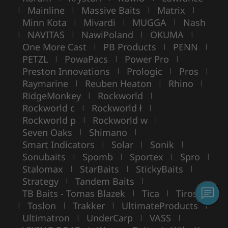
Mainline
Massive Baits
Matrix
|
|
|
|
Minn Kota
Mivardi
MUGGA
Nash
|
|
|
NAVITAS
NawiPoland
OKUMA
|
|
|
|
One More Cast
PB Products
PENN
|
|
|
PETZL
PowaPacs
Power Pro
|
|
|
Preston Innovations
Prologic
Pros
|
|
|
Raymarine
Reuben Heaton
Rhino
|
|
|
RidgeMonkey
Rockworld
|
|
Rockworld c
Rockworld ł
|
|
Rockworld p
Rockworld w
|
|
Seven Oaks
Shimano
|
|
Smart Indicators
Solar
Sonik
|
|
|
Sonubaits
Spomb
Sportex
Spro
|
|
|
|
Stalomax
StarBaits
StickyBaits
|
|
|
Strategy
Tandem Baits
|
|
TB Baits - Tomas Blazek
Tica
Tiross
|
|
Toslon
Trakker
UltimateProducts
|
|
|
|
Ultimatron
UnderCarp
VASS
|
|
|