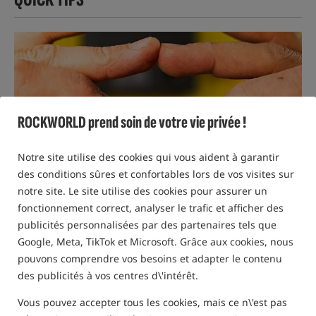
ROCKWORLD prend soin de votre vie privée !
Notre site utilise des cookies qui vous aident à garantir
des conditions sûres et confortables lors de vos visites sur
notre site. Le site utilise des cookies pour assurer un
fonctionnement correct, analyser le trafic et afficher des
publicités personnalisées par des partenaires tels que
07 FÉVRIER 2024 R. | MARIUSZ POSMYK
QT
Google, Meta, TikTok et Microsoft. Grâce aux cookies, nous
pouvons comprendre vos besoins et adapter le contenu
Ronnie Rig - Le bas de ligne le plus
des publicités à vos centres d\'intérêt.
efficace pour les appâts flottants
Vous pouvez accepter tous les cookies, mais ce n\'est pas