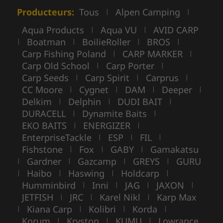
Producteurs:
Tous
Alpen Camping
|
|
Aqua Products
Aqua VU
AVID CARP
|
|
Boatman
BoilieRoller
BROS
|
|
|
|
Carp Fishing Poland
CARP MARKER
|
|
Carp Old School
Carp Porter
|
|
Carp Seeds
Carp Spirit
Carprus
|
|
|
CC Moore
Cygnet
DAM
Deeper
|
|
|
|
Delkim
Delphin
DUDI BAIT
|
|
|
DURACELL
Dynamite Baits
|
|
EKO BAITS
ENERGIZER
|
|
EnterpriseTackle
ESP
FIL
|
|
|
Fishstone
Fox
GABY
Gamakatsu
|
|
|
Gardner
Gazcamp
GREYS
GURU
|
|
|
|
Haibo
Haswing
Holdcarp
|
|
|
|
Humminbird
Inni
JAG
JAXON
|
|
|
|
JETFISH
JRC
Karel Nikl
Karp Max
|
|
|
Kiana Carp
Kolibri
Korda
|
|
|
|
Korum
Kryston
KUMU
Lowrance
|
|
|