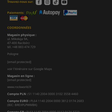
Trouvez-nous sur:
Paiements:
COORDONNÉES
Magasin physique :
ul. Mikołaja 9A,
47-400 Racibórz
tél. +48 883 474 729
Pologne
[email protected]
voir l'itinéraire sur Google Maps
Magasin en ligne :
[email protected]
www.rockworld.fr
Compte PLN :
51 1140 2004 0000 3102 3558 4460
Compte EURO :
PL64 1140 2004 0000 3812 0174 2683
(BIC: BREXPLPWMBK)
Compte GB :
PL63 1140 2004 0000 3112 0174 3723