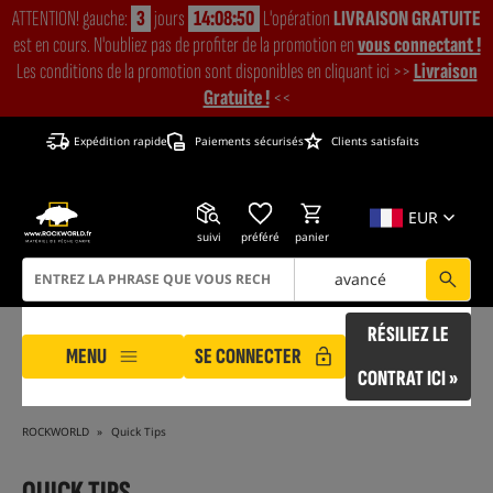
ATTENTION! gauche:
3
jours
14:08:49
L'opération
LIVRAISON GRATUITE
est en cours. N'oubliez pas de profiter de la promotion en
vous connectant !
Les conditions de la promotion sont disponibles en cliquant ici >>
Livraison
Gratuite !
<<
Expédition rapide
Paiements sécurisés
Clients satisfaits
EUR
suivi
préféré
panier
avancé
RÉSILIEZ LE
MENU
SE CONNECTER
CONTRAT ICI »
ROCKWORLD
Quick Tips
QUICK TIPS