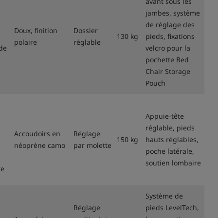
avant sous les
jambes, système
de réglage des
Doux, finition
Dossier
130 kg
pieds, fixations
polaire
réglable
de
velcro pour la
pochette Bed
Chair Storage
Pouch
Appuie-tête
réglable, pieds
Accoudoirs en
Réglage
150 kg
hauts réglables,
néoprène camo
par molette
poche latérale,
soutien lombaire
re
Système de
Réglage
pieds LevelTech,