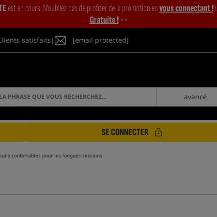
TE
est en cours. N'oubliez pas de profiter de la promotion en
vous connectant !
L
Gratuite !
<<
Clients satisfaits
|
[email protected]
avancé
SE CONNECTER
euils confortables pour les longues sessions