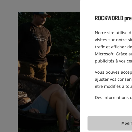
#
#
ROCKWORLD prend 
Notre site utilise 
visites sur notre s
trafic et afficher 
Microsoft. Grâce 
publicités à vos ce
Vous pouvez accepte
ajuster vos consen
être modifiés à to
Des informations d
Modif