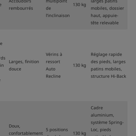
Accoudoirs
multipoint
larges patins
e
130 kg
rembourrés
de
mobiles, dossier
l’inclinaison
haut, appuie-
tête relevable
ie
Vérins à
Réglage rapide
rds
Larges, finition
ressort
des pieds, larges
in
130 kg
douce
Auto
patins mobiles,
Recline
structure Hi-Back
e
Cadre
aluminium,
système Spring-
Doux,
5 positions
Loc, pieds
confortablement
130 kg