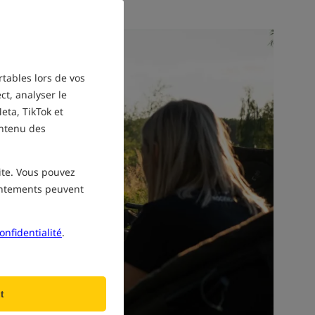
rtables lors de vos
ct, analyser le
eta, TikTok et
ontenu des
site. Vous pouvez
sentements peuvent
onfidentialité
.
t