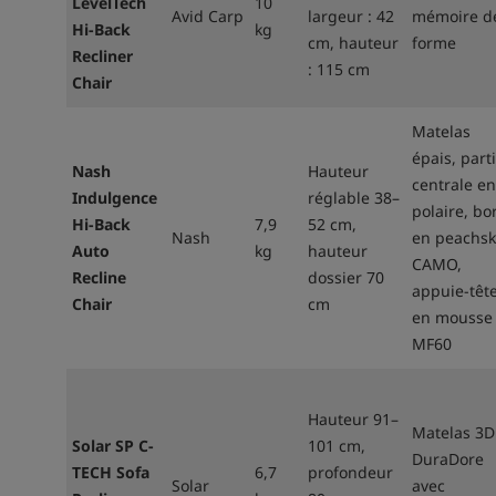
LevelTech
10
Avid Carp
largeur : 42
mémoire d
Hi-Back
kg
cm, hauteur
forme
Recliner
: 115 cm
Chair
Matelas
épais, part
Nash
Hauteur
centrale en
Indulgence
réglable 38–
polaire, bo
Hi-Back
7,9
52 cm,
Nash
en peachsk
Auto
kg
hauteur
CAMO,
Recline
dossier 70
appuie-têt
Chair
cm
en mousse
MF60
Hauteur 91–
Matelas 3D
Solar SP C-
101 cm,
DuraDore
TECH Sofa
6,7
profondeur
Solar
avec