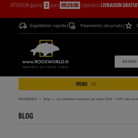
ATTENTION! gauche:
3
jours
09:29:05
L'opération
LIVRAISON GRATUI
Expédition rapide
|
Paiements sécurisés
|
MENU
ROCKWORLD
Blog
Les meilleurs fauteuils de carpe 2026 – TOP 5 des faut
BLOG