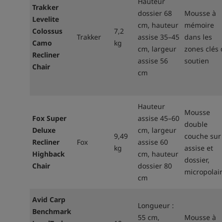
Hauteur
Trakker
dossier 68
Mousse à
Levelite
cm, hauteur
mémoire
Colossus
7,2
Trakker
assise 35–45
dans les
Camo
kg
cm, largeur
zones clés 
Recliner
assise 56
soutien
Chair
cm
Hauteur
Mousse
Fox Super
assise 45–60
double
Deluxe
cm, largeur
9,49
couche sur
Recliner
Fox
assise 60
kg
assise et
Highback
cm, hauteur
dossier,
Chair
dossier 80
micropolai
cm
Avid Carp
Longueur :
Benchmark
55 cm,
Mousse à