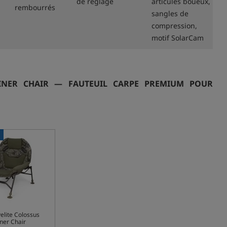
de réglage
articulés boueux,
rembourrés
sangles de
compression,
motif SolarCam
LINER CHAIR — FAUTEUIL CARPE PREMIUM POUR
elite Colossus
ner Chair