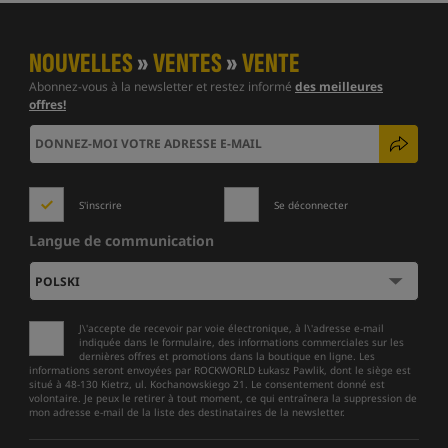
NOUVELLES
»
VENTES
»
VENTE
Abonnez-vous à la newsletter et restez informé
des meilleures
offres!
S'inscrire
Se déconnecter
Langue de communication
J\'accepte de recevoir par voie électronique, à l\'adresse e-mail
indiquée dans le formulaire, des informations commerciales sur les
dernières offres et promotions dans la boutique en ligne. Les
informations seront envoyées par ROCKWORLD Łukasz Pawlik, dont le siège est
situé à 48-130 Kietrz, ul. Kochanowskiego 21. Le consentement donné est
volontaire. Je peux le retirer à tout moment, ce qui entraînera la suppression de
mon adresse e-mail de la liste des destinataires de la newsletter.