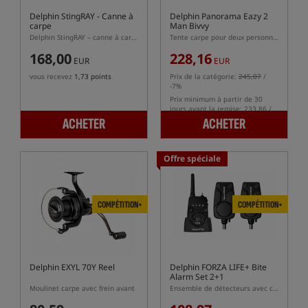
Delphin StingRAY
- Canne à
Delphin Panorama Eazy 2
carpe
Man Bivvy
Delphin StingRAY – canne à carpe avec blank 30T et poignée XEAT
Tente carpe pour deux personnes
168,00
228,16
EUR
EUR
vous recevez
1,73 points
Prix de la catégorie:
245,07
/
-7%
Prix minimum à partir de 30
jours avant la remise: 233.86 /
-2%
ACHETER
ACHETER
Offre spéciale
COMPÉTITION+
COMPÉTITION+
Delphin EXYL 70Y Reel
Delphin FORZA LIFE+ Bite
Alarm Set 2+1
Moulinet carpe avec frein avant
Ensemble de détecteurs avec centrale