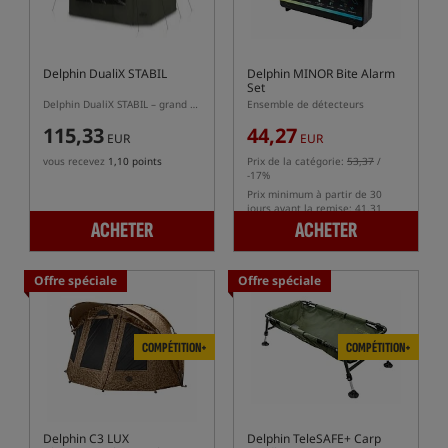
Delphin DualiX STABIL
Delphin MINOR Bite Alarm
Set
Delphin DualiX STABIL – grand parapluie carpe avec panneau latéral
Ensemble de détecteurs
115,33
44,27
EUR
EUR
vous recevez
1,10 points
Prix de la catégorie:
53,37
/
-17%
Prix minimum à partir de 30
jours avant la remise: 41.31
ACHETER
ACHETER
Offre spéciale
Offre spéciale
COMPÉTITION+
COMPÉTITION+
Delphin C3 LUX
Delphin TeleSAFE+ Carp