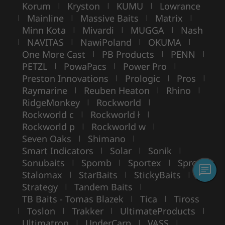
Korum
Kryston
KUMU
Lowrance
|
|
|
Mainline
Massive Baits
Matrix
|
|
|
|
Minn Kota
Mivardi
MUGGA
Nash
|
|
|
NAVITAS
NawiPoland
OKUMA
|
|
|
|
One More Cast
PB Products
PENN
|
|
|
PETZL
PowaPacs
Power Pro
|
|
|
Preston Innovations
Prologic
Pros
|
|
|
Raymarine
Reuben Heaton
Rhino
|
|
|
RidgeMonkey
Rockworld
|
|
Rockworld c
Rockworld ł
|
|
Rockworld p
Rockworld w
|
|
Seven Oaks
Shimano
|
|
Smart Indicators
Solar
Sonik
|
|
|
Sonubaits
Spomb
Sportex
Spro
|
|
|
|
Stalomax
StarBaits
StickyBaits
|
|
|
Strategy
Tandem Baits
|
|
TB Baits - Tomas Blazek
Tica
Tiross
|
|
Toslon
Trakker
UltimateProducts
|
|
|
|
Ultimatron
UnderCarp
VASS
|
|
|