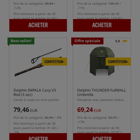
Prix de la catégorie:
68,04
/
Prix de la catégorie:
136,12
/
-12%
-11%
Prix minimum à partir de 30
Prix minimum à partir de 30
jours avant la remise: 61.66 /
jours avant la remise: 124.49 /
-2%
-2%
ACHETER
ACHETER
Best-seller!
Offre spéciale
5,0
COMPÉTITION+
COMPÉTITION+
Delphin IMPALA Carp V3
Delphin THUNDER FullWALL
Rod (3 sec)
Umbrella
Canne à carpe en trois parties
Parapluie avec panneau latéral complet
79,46
69,24
EUR
EUR
Prix de la catégorie:
86,90
/ -9%
Prix de la catégorie:
83,75
/
-17%
Prix minimum à partir de 30
jours avant la remise: 81.44 /
Prix minimum à partir de 30
-2%
jours avant la remise: 70.97 /
-2%
ACHETER
ACHETER