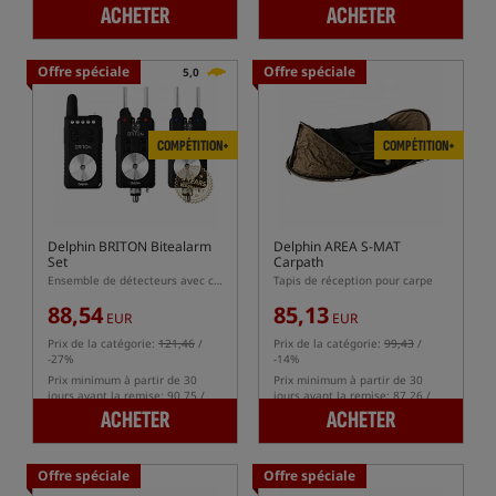
-2%
ACHETER
ACHETER
Offre spéciale
Offre spéciale
5,0
COMPÉTITION+
COMPÉTITION+
Delphin BRITON Bitealarm
Delphin AREA S-MAT
Set
Carpath
Ensemble de détecteurs avec centrale
Tapis de réception pour carpe
88,54
85,13
EUR
EUR
Prix de la catégorie:
121,46
/
Prix de la catégorie:
99,43
/
-27%
-14%
Prix minimum à partir de 30
Prix minimum à partir de 30
jours avant la remise: 90.75 /
jours avant la remise: 87.26 /
-2%
-2%
ACHETER
ACHETER
Offre spéciale
Offre spéciale