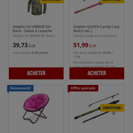
Delphin UV ARMOR 50+
Delphin QUEEN Candy Carp
Banx
- Sweat à capuche
Rod (3 sec.)
Delphin UV ARMOR 50+ Banx – T-shirt de pêche à capuche avec protection UPF 50+
Canne à carpe en trois parties
39,73
51,99
EUR
EUR
vous recevez
0,46 points
Prix de la catégorie:
62,82
/
-17%
Prix minimum à partir de 30
jours avant la remise: 53.29 /
-2%
ACHETER
ACHETER
Nouveauté!
Offre spéciale
COMPÉTITION+