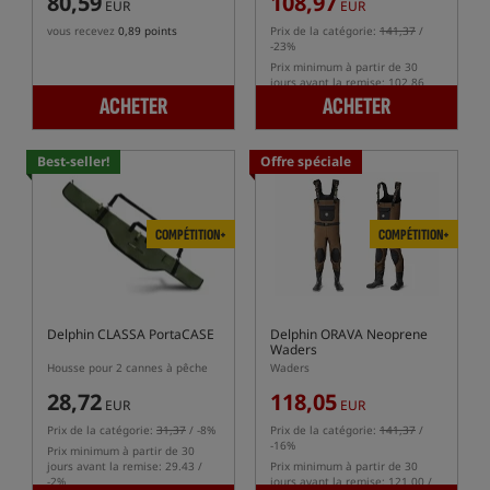
80,59
108,97
EUR
EUR
vous recevez
0,89 points
Prix de la catégorie:
141,37
/
-23%
Prix minimum à partir de 30
jours avant la remise: 102.86
ACHETER
ACHETER
Best-seller!
Offre spéciale
COMPÉTITION+
COMPÉTITION+
Delphin CLASSA PortaCASE
Delphin ORAVA Neoprene
Waders
Housse pour 2 cannes à pêche
Waders
28,72
118,05
EUR
EUR
Prix de la catégorie:
31,37
/ -8%
Prix de la catégorie:
141,37
/
-16%
Prix minimum à partir de 30
jours avant la remise: 29.43 /
Prix minimum à partir de 30
-2%
jours avant la remise: 121.00 /