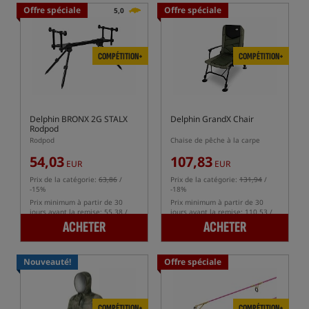
Offre spéciale
Offre spéciale
5,0
COMPÉTITION+
COMPÉTITION+
Delphin BRONX 2G STALX
Delphin GrandX Chair
Rodpod
Rodpod
Chaise de pêche à la carpe
54,03
107,83
EUR
EUR
Prix de la catégorie:
63,86
/
Prix de la catégorie:
131,94
/
-15%
-18%
Prix minimum à partir de 30
Prix minimum à partir de 30
jours avant la remise: 55.38 /
jours avant la remise: 110.53 /
-2%
-2%
ACHETER
ACHETER
Nouveauté!
Offre spéciale
COMPÉTITION+
COMPÉTITION+