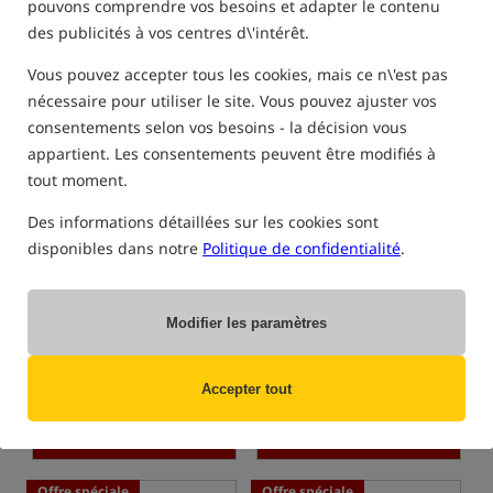
pouvons comprendre vos besoins et adapter le contenu
des publicités à vos centres d\'intérêt.
Vous pouvez accepter tous les cookies, mais ce n\'est pas
Nouveauté!
Offre spéciale
nécessaire pour utiliser le site. Vous pouvez ajuster vos
consentements selon vos besoins - la décision vous
appartient. Les consentements peuvent être modifiés à
COMPÉTITION+
COMPÉTITION+
tout moment.
Des informations détaillées sur les cookies sont
disponibles dans notre
Politique de confidentialité
.
Delphin RPX ProMAX
Delphin YURTA NEO
BlackWay
ClimaControl Bivvy
Delphin RPX ProMAX BlackWay – rod en aluminium pour carpe pour 3 cannes
Tente de carpe
Modifier les paramètres
172,99
400,70
EUR
EUR
vous recevez
1,77 points
Prix de la catégorie:
450,37
/
-11%
Accepter tout
Prix minimum à partir de 30
jours avant la remise: 410.71 /
-2%
ACHETER
ACHETER
Offre spéciale
Offre spéciale