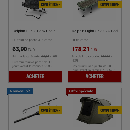
COMPÉTITION+
COMPÉTITION+
Delphin HEXIO Banx Chair
Delphin EightLUX 8 C2G Bed
Fauteuil de pêche à la carpe
Lit de carpe
63,90
178,21
EUR
EUR
Prix de la catégorie:
68,04
/ -6%
Prix de la catégorie:
204,21
/
-13%
Prix minimum à partir de 30
jours avant la remise: 62.83
Prix minimum à partir de 30
jours avant la remise: 182.67 /
-2%
ACHETER
ACHETER
Nouveauté!
Offre spéciale
COMPÉTITION+
COMPÉTITION+