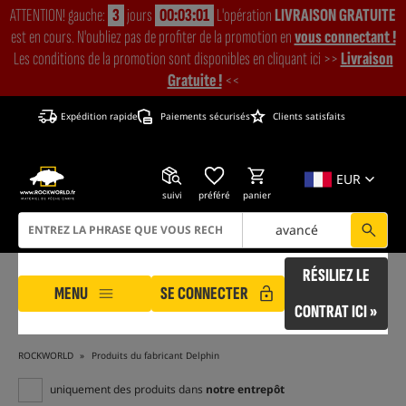
ATTENTION! gauche:
3
jours
00:03:00
L'opération
LIVRAISON GRATUITE
est en cours. N'oubliez pas de profiter de la promotion en
vous connectant !
Les conditions de la promotion sont disponibles en cliquant ici >>
Livraison
Gratuite !
<<
Expédition rapide
Paiements sécurisés
Clients satisfaits
EUR
suivi
préféré
panier
avancé
RÉSILIEZ LE
MENU
SE CONNECTER
CONTRAT ICI »
ROCKWORLD
Produits du fabricant Delphin
uniquement des produits dans
notre entrepôt