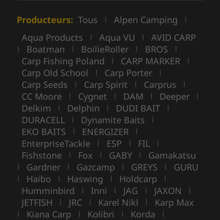
Producteurs:
Tous
Alpen Camping
|
|
Aqua Products
Aqua VU
AVID CARP
|
|
Boatman
BoilieRoller
BROS
|
|
|
|
Carp Fishing Poland
CARP MARKER
|
|
Carp Old School
Carp Porter
|
|
Carp Seeds
Carp Spirit
Carprus
|
|
|
CC Moore
Cygnet
DAM
Deeper
|
|
|
|
Delkim
Delphin
DUDI BAIT
|
|
|
DURACELL
Dynamite Baits
|
|
EKO BAITS
ENERGIZER
|
|
EnterpriseTackle
ESP
FIL
|
|
|
Fishstone
Fox
GABY
Gamakatsu
|
|
|
Gardner
Gazcamp
GREYS
GURU
|
|
|
|
Haibo
Haswing
Holdcarp
|
|
|
|
Humminbird
Inni
JAG
JAXON
|
|
|
|
JETFISH
JRC
Karel Nikl
Karp Max
|
|
|
Kiana Carp
Kolibri
Korda
|
|
|
|