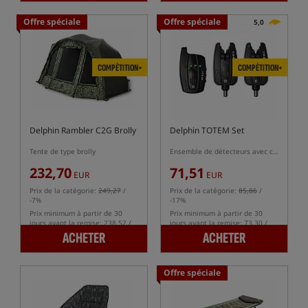
Offre spéciale
Offre spéciale
5,0
COMPÉTITION+
COMPÉTITION+
Delphin Rambler C2G Brolly
Delphin TOTEM Set
Tente de type brolly
Ensemble de détecteurs avec centrale
232,70
71,51
EUR
EUR
Prix de la catégorie:
249,27
/
Prix de la catégorie:
85,86
/
-7%
-17%
Prix minimum à partir de 30
Prix minimum à partir de 30
jours avant la remise: 238.52 /
jours avant la remise: 73.30 /
-2%
-2%
ACHETER
ACHETER
Offre spéciale