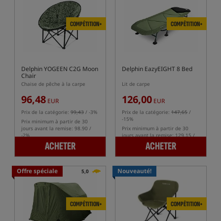
COMPÉTITION+
COMPÉTITION+
Delphin YOGEEN C2G Moon
Delphin EazyEIGHT 8 Bed
Chair
Chaise de pêche à la carpe
Lit de carpe
96,48
126,00
EUR
EUR
Prix de la catégorie:
99,43
/ -3%
Prix de la catégorie:
147,65
/
-15%
Prix minimum à partir de 30
jours avant la remise: 98.90 /
Prix minimum à partir de 30
-2%
jours avant la remise: 129.15 /
-2%
ACHETER
ACHETER
Offre spéciale
Nouveauté!
5,0
COMPÉTITION+
COMPÉTITION+