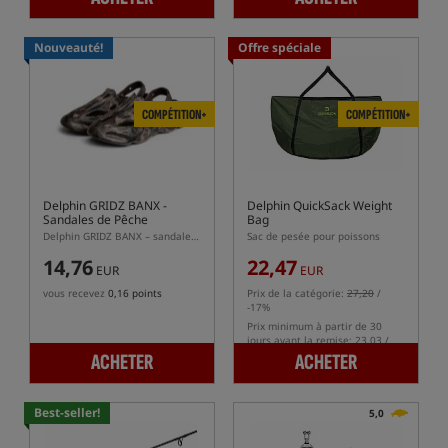
Nouveauté!
Offre spéciale
COMPÉTITION+
COMPÉTITION+
Delphin GRIDZ BANX
-
Delphin QuickSack Weight
Sandales de Pêche
Bag
Delphin GRIDZ BANX – sandales de pêche légères en EVA avec sangle réglable
Sac de pesée pour poissons
14,76
22,47
EUR
EUR
vous recevez
0,16 points
Prix de la catégorie:
27,20
/
-17%
Prix minimum à partir de 30
jours avant la remise: 23.03 /
-2%
ACHETER
ACHETER
Best-seller!
5,0