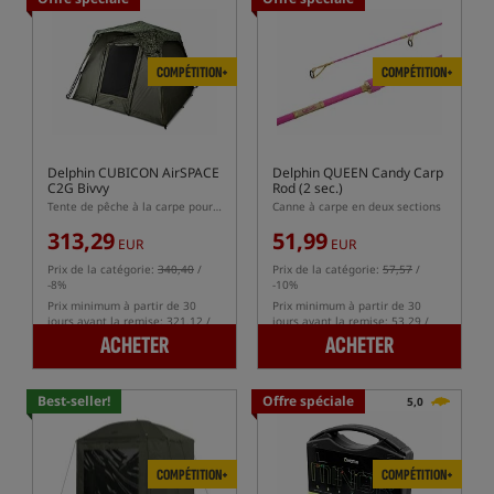
COMPÉTITION+
COMPÉTITION+
Delphin CUBICON AirSPACE
Delphin QUEEN Candy Carp
C2G Bivvy
Rod (2 sec.)
Tente de pêche à la carpe pour deux personnes
Canne à carpe en deux sections
313,29
51,99
EUR
EUR
Prix de la catégorie:
340,40
/
Prix de la catégorie:
57,57
/
-8%
-10%
Prix minimum à partir de 30
Prix minimum à partir de 30
jours avant la remise: 321.12 /
jours avant la remise: 53.29 /
-2%
-2%
ACHETER
ACHETER
Best-seller!
Offre spéciale
5,0
COMPÉTITION+
COMPÉTITION+