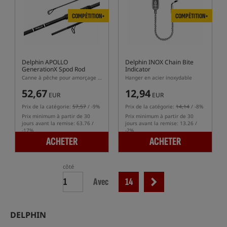
COMPÉTITION+
COMPÉTITION+
Delphin APOLLO
Delphin INOX Chain Bite
GenerationX Spod Rod
Indicator
Canne à pêche pour amorçage à la fusée amorceuse
Hanger en acier inoxydable
52,67
12,94
EUR
EUR
Prix de la catégorie:
57,57
/ -9%
Prix de la catégorie:
14,14
/ -8%
Prix minimum à partir de 30
Prix minimum à partir de 30
jours avant la remise: 63.76 /
jours avant la remise: 13.26 /
-17%
-2%
ACHETER
ACHETER
côté
Avec
14
DELPHIN