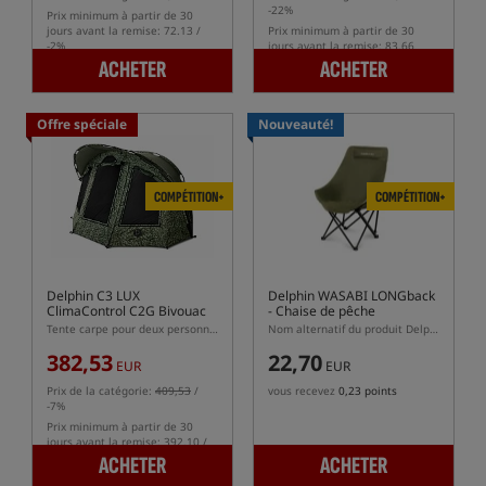
-22%
Prix minimum à partir de 30
jours avant la remise: 72.13 /
Prix minimum à partir de 30
-2%
jours avant la remise: 83.66
ACHETER
ACHETER
Offre spéciale
Nouveauté!
COMPÉTITION+
COMPÉTITION+
Delphin C3 LUX
Delphin WASABI LONGback
ClimaControl C2G Bivouac
- Chaise de pêche
Tente carpe pour deux personnes
Nom alternatif du produit Delphin WASABI LONGback – chaise de pêche avec dossier haut et appuie-tête
382,53
22,70
EUR
EUR
Prix de la catégorie:
409,53
/
vous recevez
0,23 points
-7%
Prix minimum à partir de 30
jours avant la remise: 392.10 /
-2%
ACHETER
ACHETER