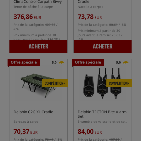
ClimaControl Carpath Bivvy
Cradle
Tente de pêche à la carpe
Nacelle à carpes
376,86
73,78
EUR
EUR
Prix de la catégorie:
409,53
/
Prix de la catégorie:
80,61
/ -8%
-8%
Prix minimum à partir de 30
Prix minimum à partir de 30
jours avant la remise: 75.63 /
jours avant la remise: 386.28 /
-2%
-2%
ACHETER
ACHETER
Offre spéciale
Offre spéciale
5,0
5,0
COMPÉTITION+
COMPÉTITION+
Delphin C2G XL Cradle
Delphin TECTON Bite Alarm
Set
Berceau à carpe
Ensemble de vaisselle et de couverts
70,37
84,00
EUR
EUR
Prix de la catégorie:
76,41
/ -8%
Prix de la catégorie:
107,86
/