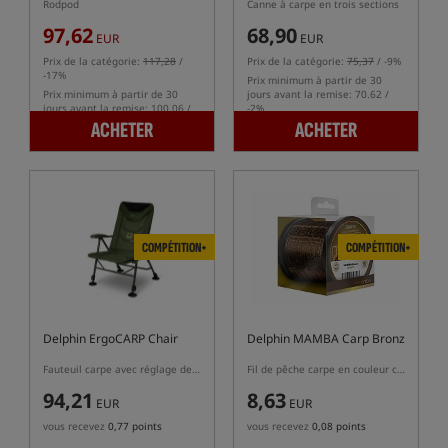
Rodpod
Canne à carpe en trois sections
97,62
68,90
EUR
EUR
Prix de la catégorie:
117,28
/
Prix de la catégorie:
75,37
/ -9%
-17%
Prix minimum à partir de 30
Prix minimum à partir de 30
jours avant la remise: 70.62 /
jours avant la remise: 100.06 /
-2%
-2%
ACHETER
ACHETER
COMPÉTITION+
COMPÉTITION+
Delphin ErgoCARP Chair
Delphin MAMBA Carp Bronz
Fauteuil carpe avec réglage de l'inclinaison du dossier
Fil de pêche carpe en couleur camouflage
94,21
8,63
EUR
EUR
vous recevez
0,77 points
vous recevez
0,08 points