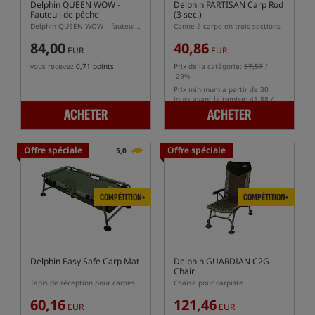
Delphin QUEEN WOW
-
Delphin PARTISAN Carp Rod
Fauteuil de pêche
(3 sec.)
Delphin QUEEN WOW – fauteuil carpe pour femme avec siège baquet
Canne à carpe en trois sections
84,00
40,86
EUR
EUR
vous recevez
0,71 points
Prix de la catégorie:
57,57
/
-29%
Prix minimum à partir de 30
jours avant la remise: 41.88 /
-2%
ACHETER
ACHETER
Offre spéciale
Offre spéciale
5,0
COMPÉTITION+
COMPÉTITION+
Delphin Easy Safe Carp Mat
Delphin GUARDIAN C2G
Chair
Tapis de réception pour carpes
Chaise pour carpiste
60,16
121,46
EUR
EUR