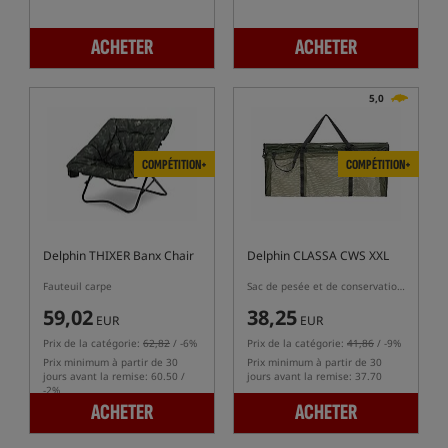
ACHETER
ACHETER
5,0
COMPÉTITION+
COMPÉTITION+
Delphin THIXER Banx Chair
Delphin CLASSA CWS XXL
Fauteuil carpe
Sac de pesée et de conservation des poissons
59,02
38,25
EUR
EUR
Prix de la catégorie:
62,82
/ -6%
Prix de la catégorie:
41,86
/ -9%
Prix minimum à partir de 30
Prix minimum à partir de 30
jours avant la remise: 60.50 /
jours avant la remise: 37.70
-2%
ACHETER
ACHETER