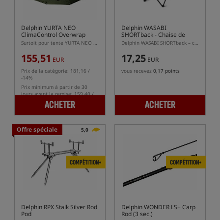
Delphin YURTA NEO
Delphin WASABI
ClimaControl Overwrap
SHORTback
- Chaise de
pêche
Surtoit pour tente YURTA NEO ClimaControl
Delphin WASABI SHORTback – chaise de pêche légère avec housse
155,51
17,25
EUR
EUR
Prix de la catégorie:
181,16
/
vous recevez
0,17 points
-14%
Prix minimum à partir de 30
jours avant la remise: 159.40 /
-2%
ACHETER
ACHETER
Offre spéciale
5,0
COMPÉTITION+
COMPÉTITION+
Delphin RPX Stalk Silver Rod
Delphin WONDER LS+ Carp
Pod
Rod (3 sec.)