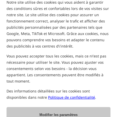
Notre site utilise des cookies qui vous aident à garantir
des conditions sûres et confortables lors de vos visites sur
notre site. Le site utilise des cookies pour assurer un
VÉRIFIEZ LES FRAIS DE LIVRAISON DE VOTRE COLIS
fonctionnement correct, analyser le trafic et afficher des
publicités personnalisées par des partenaires tels que
Télécharger (Pays sélectionnés)
Google, Meta, TikTok et Microsoft. Grâce aux cookies, nous
pouvons comprendre vos besoins et adapter le contenu
des publicités à vos centres d\'intérêt.
Vous pouvez accepter tous les cookies, mais ce n\'est pas
Poids du paquet [kg]
nécessaire pour utiliser le site. Vous pouvez ajuster vos
consentements selon vos besoins - la décision vous
Longueur du
Largeur du colis
Hauteur du colis
appartient. Les consentements peuvent être modifiés à
colis [cm]
[cm]
[cm]
tout moment.
Valeur de la commande
Des informations détaillées sur les cookies sont
VÉRIFIER LE PRIX »
disponibles dans notre
Politique de confidentialité
.
PRIX ACTUELS & MODES DE LIVRAISON DES
PRODUITS
Modifier les paramètres