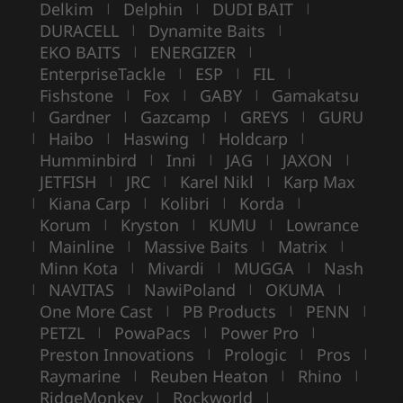
Delkim
Delphin
DUDI BAIT
|
|
|
DURACELL
Dynamite Baits
|
|
EKO BAITS
ENERGIZER
|
|
EnterpriseTackle
ESP
FIL
|
|
|
Fishstone
Fox
GABY
Gamakatsu
|
|
|
Gardner
Gazcamp
GREYS
GURU
|
|
|
|
Haibo
Haswing
Holdcarp
|
|
|
|
Humminbird
Inni
JAG
JAXON
|
|
|
|
JETFISH
JRC
Karel Nikl
Karp Max
|
|
|
Kiana Carp
Kolibri
Korda
|
|
|
|
Korum
Kryston
KUMU
Lowrance
|
|
|
Mainline
Massive Baits
Matrix
|
|
|
|
Minn Kota
Mivardi
MUGGA
Nash
|
|
|
NAVITAS
NawiPoland
OKUMA
|
|
|
|
One More Cast
PB Products
PENN
|
|
|
PETZL
PowaPacs
Power Pro
|
|
|
Preston Innovations
Prologic
Pros
|
|
|
Raymarine
Reuben Heaton
Rhino
|
|
|
RidgeMonkey
Rockworld
|
|