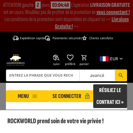
ATTENTION! gauche:
2
jours
03:04:47
L'opération
LIVRAISON GRATUITE
est en cours. N'oubliez pas de profiter de la promotion en
vous connectant !
Les conditions de la promotion sont disponibles en cliquant ici >>
Livraison
Gratuite !
<<
Expédition rapide
Paiements sécurisés
Clients satisfaits
EUR
suivi
préféré
panier
avancé
RÉSILIEZ LE
MENU
SE CONNECTER
CONTRAT ICI »
ROCKWORLD
Conditions d'achat, réglementations
Tarifs de livraison des marchan
ROCKWORLD prend soin de votre vie privée !
TARIFS DE LIVRAISON DES MARCHANDISES