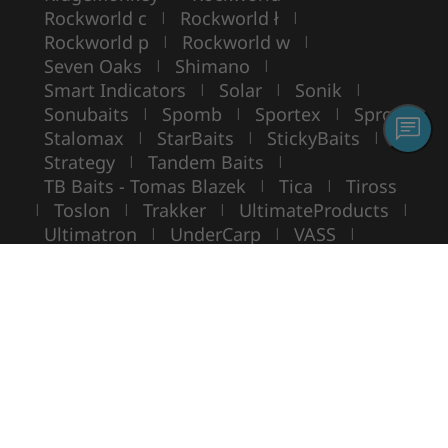
Rockworld c
Rockworld ł
|
|
Rockworld p
Rockworld w
|
|
Seven Oaks
Shimano
|
|
Smart Indicators
Solar
Sonik
|
|
|
Sonubaits
Spomb
Sportex
Spro
|
|
|
|
Stalomax
StarBaits
StickyBaits
|
|
|
Strategy
Tandem Baits
|
|
TB Baits - Tomas Blazek
Tica
Tiross
|
|
Toslon
Trakker
UltimateProducts
|
|
|
|
Ultimatron
UnderCarp
VASS
|
|
|
VIKING BOAT
WarmuzBaits
WileyX
|
|
Copyright ©
ROCKWORLD
- Tous droits réservés.
L'utilisation de photos et de textes sans autorisation écrite est interdite.
© Rockworld 2004 - 2026