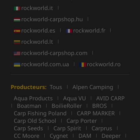
rockworld.it
|
rockworld-carpshop.hu
|
rockworld.es
rockworld.fr
|
|
rockworld.lt
|
rockworld-carpshop.com
|
rockworld.com.ua
rockworld.ro
|
Producteurs:
Tous
Alpen Camping
|
|
Aqua Products
Aqua VU
AVID CARP
|
|
Boatman
BoilieRoller
BROS
|
|
|
|
Carp Fishing Poland
CARP MARKER
|
|
Carp Old School
Carp Porter
|
|
Carp Seeds
Carp Spirit
Carprus
|
|
|
CC Moore
Cygnet
DAM
Deeper
|
|
|
|