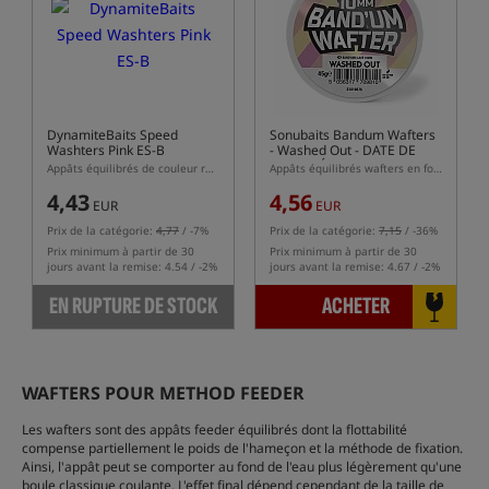
DynamiteBaits Speed
Sonubaits Bandum Wafters
Washters Pink ES-B
- Washed Out
- DATE DE
VALIDITÉ COURTE
Appâts équilibrés de couleur rose délavée
Appâts équilibrés wafters en forme de dumbells
4,43
4,56
EUR
EUR
Prix de la catégorie:
4,77
/ -7%
Prix de la catégorie:
7,15
/ -36%
Prix minimum à partir de 30
Prix minimum à partir de 30
jours avant la remise: 4.54 / -2%
jours avant la remise: 4.67 / -2%
EN RUPTURE DE STOCK
ACHETER
WAFTERS POUR METHOD FEEDER
Les wafters sont des appâts feeder équilibrés dont la flottabilité
compense partiellement le poids de l'hameçon et la méthode de fixation.
Ainsi, l'appât peut se comporter au fond de l'eau plus légèrement qu'une
boule classique coulante. L'effet final dépend cependant de la taille de