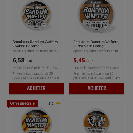
Sonubaits Bandum Wafters
Sonubaits Bandum Wafters
- Salted Caramel
- Chocolate Orange
Appât équilibré en forme de dumbells
Appâts équilibrés wafters en forme de dumbells
6,58
5,45
EUR
EUR
Prix de la catégorie:
7,15
/ -8%
Prix de la catégorie:
7,15
/ -24%
Prix minimum à partir de 30
Prix minimum à partir de 30
jours avant la remise: 6.75 / -3%
jours avant la remise: 5.58 / -2%
ACHETER
ACHETER
Offre spéciale
5,0