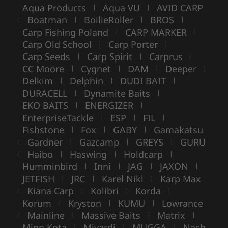
Aqua Products
Aqua VU
AVID CARP
|
|
Boatman
BoilieRoller
BROS
|
|
|
|
Carp Fishing Poland
CARP MARKER
|
|
Carp Old School
Carp Porter
|
|
Carp Seeds
Carp Spirit
Carprus
|
|
|
CC Moore
Cygnet
DAM
Deeper
|
|
|
|
Delkim
Delphin
DUDI BAIT
|
|
|
DURACELL
Dynamite Baits
|
|
EKO BAITS
ENERGIZER
|
|
EnterpriseTackle
ESP
FIL
|
|
|
Fishstone
Fox
GABY
Gamakatsu
|
|
|
Gardner
Gazcamp
GREYS
GURU
|
|
|
|
Haibo
Haswing
Holdcarp
|
|
|
|
Humminbird
Inni
JAG
JAXON
|
|
|
|
JETFISH
JRC
Karel Nikl
Karp Max
|
|
|
Kiana Carp
Kolibri
Korda
|
|
|
|
Korum
Kryston
KUMU
Lowrance
|
|
|
Mainline
Massive Baits
Matrix
|
|
|
|
Minn Kota
Mivardi
MUGGA
Nash
|
|
|