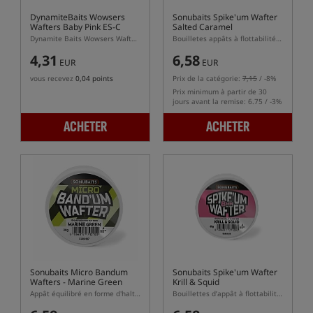
DynamiteBaits Wowsers
Sonubaits Spike'um Wafter
Wafters Baby Pink ES-C
Salted Caramel
Dynamite Baits Wowsers Wafters Baby Pink ES-C – wafters dumbell roses au parfum Monster Crab
Bouilletes appâts à flottabilité équilibrée (wafters)
4,31
6,58
EUR
EUR
vous recevez
0,04 points
Prix de la catégorie:
7,15
/ -8%
Prix minimum à partir de 30
jours avant la remise: 6.75 / -3%
ACHETER
ACHETER
Sonubaits Micro Bandum
Sonubaits Spike'um Wafter
Wafters - Marine Green
Krill & Squid
Appât équilibré en forme d'haltères
Bouillettes d’appât à flottabilité équilibrée (wafters)