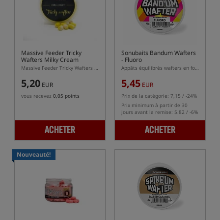
Massive Feeder Tricky
Sonubaits Bandum Wafters
Wafters Milky Cream
- Fluoro
Massive Feeder Tricky Wafters Milky Cream 10 × 7 mm – wafters dumbells blanc et jaune
Appâts équilibrés wafters en forme de dumbells
5,20
5,45
EUR
EUR
vous recevez
0,05 points
Prix de la catégorie:
7,15
/ -24%
Prix minimum à partir de 30
jours avant la remise: 5.82 / -6%
ACHETER
ACHETER
Nouveauté!