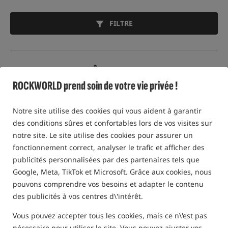
FILTRE
APPÂTS WAFTERS
ROCKWORLD prend soin de votre vie privée !
Nouveauté!
Notre site utilise des cookies qui vous aident à garantir
des conditions sûres et confortables lors de vos visites sur
notre site. Le site utilise des cookies pour assurer un
fonctionnement correct, analyser le trafic et afficher des
publicités personnalisées par des partenaires tels que
Google, Meta, TikTok et Microsoft. Grâce aux cookies, nous
Sonubaits Micro Bandum
Massive Feeder Tricky
pouvons comprendre vos besoins et adapter le contenu
Wafters - Salted Caramel
Wafters Citrus Mango
des publicités à vos centres d\'intérêt.
Appâts équilibrés en forme de dumbells
Massive Feeder Tricky Wafters Citrus Mango 10 × 7 mm – wafters dumbells jaune-orange pour
6,58
5,20
EUR
EUR
Vous pouvez accepter tous les cookies, mais ce n\'est pas
Prix de la catégorie:
7,15
/ -8%
vous recevez
0,05 points
nécessaire pour utiliser le site. Vous pouvez ajuster vos