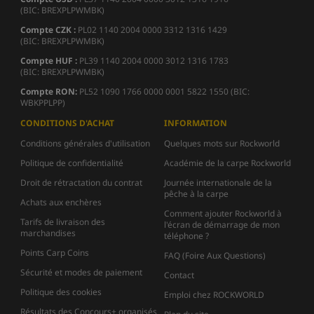
(BIC: BREXPLPWMBK)
Compte CZK :
PL02 1140 2004 0000 3312 1316 1429
(BIC: BREXPLPWMBK)
Compte HUF :
PL39 1140 2004 0000 3012 1316 1783
(BIC: BREXPLPWMBK)
Compte
RON:
PL52 1090 1766 0000 0001 5822 1550 (BIC:
WBKPPLPP)
CONDITIONS D'ACHAT
INFORMATION
Conditions générales d'utilisation
Quelques mots sur Rockworld
Politique de confidentialité
Académie de la carpe Rockworld
Droit de rétractation du contrat
Journée internationale de la
pêche à la carpe
Achats aux enchères
Comment ajouter Rockworld à
Tarifs de livraison des
l'écran de démarrage de mon
marchandises
téléphone ?
Points Carp Coins
FAQ (Foire Aux Questions)
Sécurité et modes de paiement
Contact
Politique des cookies
Emploi chez ROCKWORLD
Résultats des Concours+ organisés