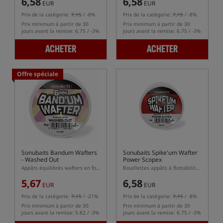
6,58
6,58
EUR
EUR
Prix de la catégorie:
7,15
/ -8%
Prix de la catégorie:
7,15
/ -8%
Prix minimum à partir de 30
Prix minimum à partir de 30
jours avant la remise: 6.75 / -3%
jours avant la remise: 6.75 / -3%
ACHETER
ACHETER
Offre spéciale
Sonubaits Bandum Wafters
Sonubaits Spike'um Wafter
- Washed Out
Power Scopex
Appâts équilibrés wafters en forme de dumbells
Bouillettes appâts à flottabilité équilibrée (wafters)
5,67
6,58
EUR
EUR
Prix de la catégorie:
7,15
/ -21%
Prix de la catégorie:
7,15
/ -8%
Prix minimum à partir de 30
Prix minimum à partir de 30
jours avant la remise: 5.82 / -3%
jours avant la remise: 6.75 / -3%