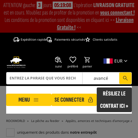
ATTENTION! gauche:
3
jours
05:19:07
L'opération
LIVRAISON GRATUITE
est en cours. N'oubliez pas de profiter de la promotion en
vous connectant !
Les conditions de la promotion sont disponibles en cliquant ici >>
Livraison
Gratuite !
<<
Expédition rapide
Paiements sécurisés
Clients satisfaits
EUR
suivi
préféré
panier
avancé
RÉSILIEZ LE
MENU
SE CONNECTER
CONTRAT ICI »
ROCKWORLD
La pêche au feeder
Appâts, amorces et techniques d’amorçage au f
uniquement des produits dans
notre entrepôt