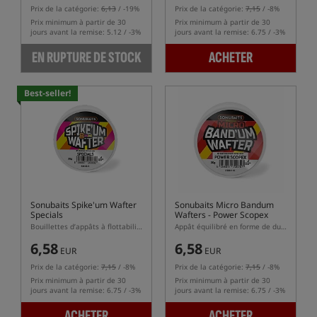
Prix de la catégorie:
6,13
/ -19%
Prix de la catégorie:
7,15
/ -8%
Prix minimum à partir de 30
Prix minimum à partir de 30
jours avant la remise: 5.12 / -3%
jours avant la remise: 6.75 / -3%
EN RUPTURE DE STOCK
ACHETER
Best-seller!
Sonubaits Spike'um Wafter
Sonubaits Micro Bandum
Specials
Wafters - Power Scopex
Bouillettes d’appâts à flottabilité équilibrée (wafters)
Appât équilibré en forme de dumbbells
6,58
6,58
EUR
EUR
Prix de la catégorie:
7,15
/ -8%
Prix de la catégorie:
7,15
/ -8%
Prix minimum à partir de 30
Prix minimum à partir de 30
jours avant la remise: 6.75 / -3%
jours avant la remise: 6.75 / -3%
ACHETER
ACHETER