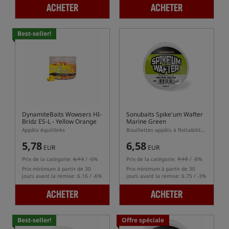
ACHETER
ACHETER
Best-seller!
DynamiteBaits Wowsers HI-
Sonubaits Spike'um Wafter
Bridz ES-L - Yellow Orange
Marine Green
Appâts équilibrés
Bouillettes appâts à flottabilité équilibrée (wafters)
5,78
6,58
EUR
EUR
Prix de la catégorie:
6,13
/ -6%
Prix de la catégorie:
7,15
/ -8%
Prix minimum à partir de 30
Prix minimum à partir de 30
jours avant la remise: 6.16 / -6%
jours avant la remise: 6.75 / -3%
ACHETER
ACHETER
Best-seller!
Offre spéciale