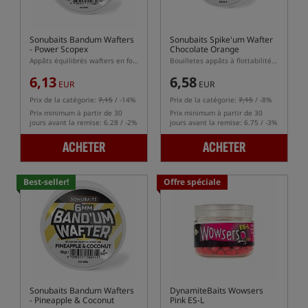
Sonubaits Bandum Wafters
Sonubaits Spike'um Wafter
- Power Scopex
Chocolate Orange
Appâts équilibrés wafters en forme de dumbells
Bouilletes appâts à flottabilité équilibrée (wafters)
6,13
6,58
EUR
EUR
Prix de la catégorie:
7,15
/ -14%
Prix de la catégorie:
7,15
/ -8%
Prix minimum à partir de 30
Prix minimum à partir de 30
jours avant la remise: 6.28 / -2%
jours avant la remise: 6.75 / -3%
ACHETER
ACHETER
Best-seller!
Offre spéciale
Sonubaits Bandum Wafters
DynamiteBaits Wowsers
- Pineapple & Coconut
Pink ES-L