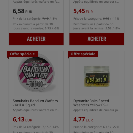
Appâts équilibrés wafters en forme de dumbells
Appâts équilibrés en couleur rose
6,58
5,45
EUR
EUR
Prix de la catégorie:
7,15
/ -8%
Prix de la catégorie:
6,13
/ -11%
Prix minimum à partir de 30
Prix minimum à partir de 30
jours avant la remise: 6.75 / -3%
jours avant la remise: 5.58 / -2%
ACHETER
ACHETER
Offre spéciale
Offre spéciale
Sonubaits Bandum Wafters
DynamiteBaits Speed
- Krill & Squid
Washters Yellow ES-L
Appâts équilibrés wafters en forme d'haltères
Appâts équilibrés de couleur jaune délavée
6,13
4,77
EUR
EUR
Prix de la catégorie:
7,15
/ -14%
Prix de la catégorie:
6,13
/ -22%
Prix minimum à partir de 30
Prix minimum à partir de 30