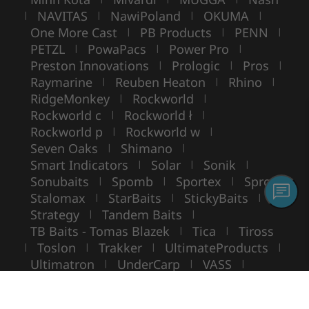
NAVITAS
NawiPoland
OKUMA
|
|
|
|
One More Cast
PB Products
PENN
|
|
|
PETZL
PowaPacs
Power Pro
|
|
|
Preston Innovations
Prologic
Pros
|
|
|
Raymarine
Reuben Heaton
Rhino
|
|
|
RidgeMonkey
Rockworld
|
|
Rockworld c
Rockworld ł
|
|
Rockworld p
Rockworld w
|
|
Seven Oaks
Shimano
|
|
Smart Indicators
Solar
Sonik
|
|
|
Sonubaits
Spomb
Sportex
Spro
|
|
|
|
Stalomax
StarBaits
StickyBaits
|
|
|
Strategy
Tandem Baits
|
|
TB Baits - Tomas Blazek
Tica
Tiross
|
|
Toslon
Trakker
UltimateProducts
|
|
|
|
Ultimatron
UnderCarp
VASS
|
|
|
VIKING BOAT
WarmuzBaits
WileyX
|
|
Copyright ©
ROCKWORLD
- Tous droits réservés.