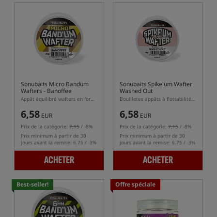
Sonubaits Micro Bandum
Sonubaits Spike'um Wafter
Wafters - Banoffee
Washed Out
Appât équilibré wafters en forme de dumbells
Bouilletes appâts à flottabilité équilibrée (wafters)
6,58
6,58
EUR
EUR
Prix de la catégorie:
7,15
/ -8%
Prix de la catégorie:
7,15
/ -8%
Prix minimum à partir de 30
Prix minimum à partir de 30
jours avant la remise: 6.75 / -3%
jours avant la remise: 6.75 / -3%
ACHETER
ACHETER
Best-seller!
Offre spéciale