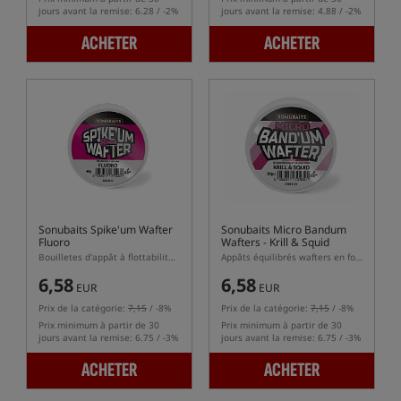
jours avant la remise: 6.28 / -2%
jours avant la remise: 4.88 / -2%
ACHETER
ACHETER
Sonubaits Spike'um Wafter
Sonubaits Micro Bandum
Fluoro
Wafters - Krill & Squid
Bouilletes d'appât à flottabilité équilibrée (wafters)
Appâts équilibrés wafters en forme de dumbells
6,58
6,58
EUR
EUR
Prix de la catégorie:
7,15
/ -8%
Prix de la catégorie:
7,15
/ -8%
Prix minimum à partir de 30
Prix minimum à partir de 30
jours avant la remise: 6.75 / -3%
jours avant la remise: 6.75 / -3%
ACHETER
ACHETER