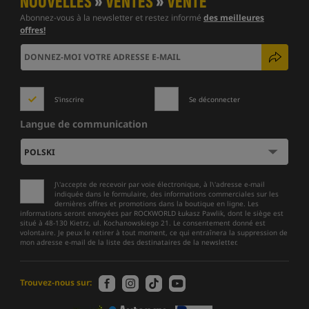
NOUVELLES
»
VENTES
»
VENTE
Abonnez-vous à la newsletter et restez informé
des meilleures
offres!
S'inscrire
Se déconnecter
Langue de communication
J\'accepte de recevoir par voie électronique, à l\'adresse e-mail
indiquée dans le formulaire, des informations commerciales sur les
dernières offres et promotions dans la boutique en ligne. Les
informations seront envoyées par ROCKWORLD Łukasz Pawlik, dont le siège est
situé à 48-130 Kietrz, ul. Kochanowskiego 21. Le consentement donné est
volontaire. Je peux le retirer à tout moment, ce qui entraînera la suppression de
mon adresse e-mail de la liste des destinataires de la newsletter.
Trouvez-nous sur: