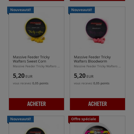
Nouveauté!
Nouveauté!
Massive Feeder Tricky
Massive Feeder Tricky
Wafters Sweet Corn
Wafters Bloodworm
Massive Feeder Tricky Wafters Sweet Corn 10 × 7 mm – wafters dumbells jaunes pour feeder
Massive Feeder Tricky Wafters Bloodworm 10 × 7 mm – wafters roses dumbells pour feeder
5,20
5,20
EUR
EUR
vous recevez
0,05 points
vous recevez
0,05 points
ACHETER
ACHETER
Nouveauté!
Offre spéciale