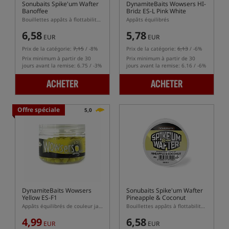
Sonubaits Spike'um Wafter
DynamiteBaits Wowsers HI-
Banoffee
Bridz ES-L Pink White
Bouillettes appâts à flottabilité équilibrée (wafters)
Appâts équilibrés
6,58
5,78
EUR
EUR
Prix de la catégorie:
7,15
/ -8%
Prix de la catégorie:
6,13
/ -6%
Prix minimum à partir de 30
Prix minimum à partir de 30
jours avant la remise: 6.75 / -3%
jours avant la remise: 6.16 / -6%
ACHETER
ACHETER
Offre spéciale
5,0
DynamiteBaits Wowsers
Sonubaits Spike'um Wafter
Yellow ES-F1
Pineapple & Coconut
Appâts équilibrés de couleur jaune
Bouillettes appâts à flottabilité équilibrée (wafters)
4,99
6,58
EUR
EUR