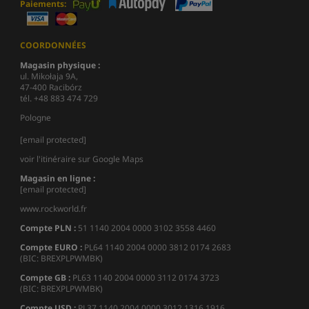
Paiements:
COORDONNÉES
Magasin physique :
ul. Mikołaja 9A,
47-400 Racibórz
tél. +48 883 474 729
Pologne
[email protected]
voir l'itinéraire sur Google Maps
Magasin en ligne :
[email protected]
www.rockworld.fr
Compte PLN :
51 1140 2004 0000 3102 3558 4460
Compte EURO :
PL64 1140 2004 0000 3812 0174 2683
(BIC: BREXPLPWMBK)
Compte GB :
PL63 1140 2004 0000 3112 0174 3723
(BIC: BREXPLPWMBK)
Compte USD :
PL37 1140 2004 0000 3012 1316 1916