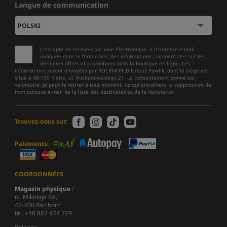
Langue de communication
J\'accepte de recevoir par voie électronique, à l\'adresse e-mail
indiquée dans le formulaire, des informations commerciales sur les
dernières offres et promotions dans la boutique en ligne. Les
informations seront envoyées par ROCKWORLD Łukasz Pawlik, dont le siège est
situé à 48-130 Kietrz, ul. Kochanowskiego 21. Le consentement donné est
volontaire. Je peux le retirer à tout moment, ce qui entraînera la suppression de
mon adresse e-mail de la liste des destinataires de la newsletter.
Trouvez-nous sur:
Paiements:
COORDONNÉES
Magasin physique :
ul. Mikołaja 9A,
47-400 Racibórz
tél. +48 883 474 729