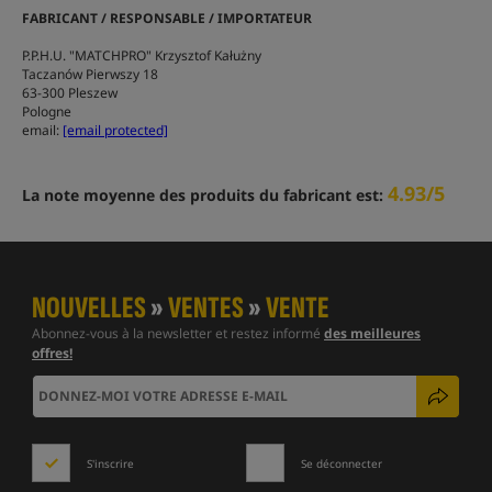
FABRICANT / RESPONSABLE / IMPORTATEUR
P.P.H.U. "MATCHPRO" Krzysztof Kałużny
Taczanów Pierwszy 18
63-300 Pleszew
Pologne
email:
[email protected]
4.93/5
La note moyenne des produits du fabricant est:
NOUVELLES
»
VENTES
»
VENTE
Abonnez-vous à la newsletter et restez informé
des meilleures
offres!
S'inscrire
Se déconnecter