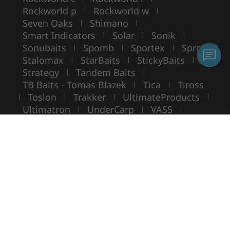
Rockworld p
Rockworld w
|
|
Seven Oaks
Shimano
|
|
Smart Indicators
Solar
Sonik
|
|
|
Sonubaits
Spomb
Sportex
Spro
|
|
|
|
Stalomax
StarBaits
StickyBaits
|
|
|
Strategy
Tandem Baits
|
|
TB Baits - Tomas Blazek
Tica
Tiross
|
|
Toslon
Trakker
UltimateProducts
|
|
|
|
Ultimatron
UnderCarp
VASS
|
|
|
VIKING BOAT
WarmuzBaits
WileyX
|
|
Copyright ©
ROCKWORLD
- Tous droits réservés.
L'utilisation de photos et de textes sans autorisation écrite est interdite.
© Rockworld 2004 - 2026