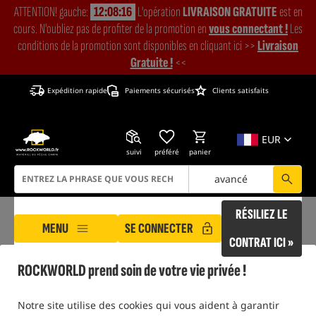
ATTENTION! gauche:
12:08:15
L'opération
LIVRAISON GRATUITE
est en
cours. N'oubliez pas de profiter de la promotion en
vous connectant !
Les
conditions de la promotion sont disponibles en cliquant ici >>
Livraison
Gratuite !
<<
Expédition rapide
Paiements sécurisés
Clients satisfaits
EUR
suivi
préféré
panier
avancé
RÉSILIEZ LE
MENU
SE CONNECTER
CONTRAT ICI »
ROCKWORLD prend soin de votre vie privée !
ROCKWORLD
Produits du fabricant ESP
uniquement des produits dans
notre entrepôt
Notre site utilise des cookies qui vous aident à garantir