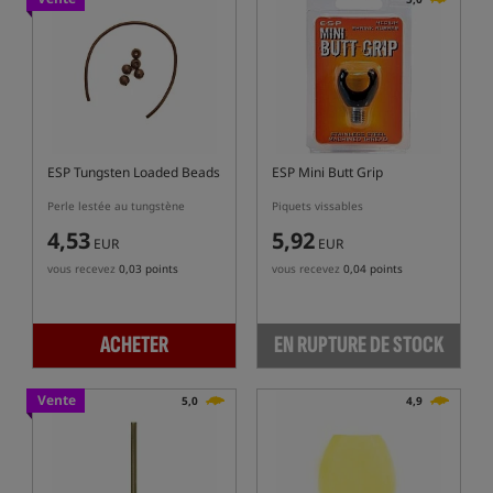
ESP Tungsten Loaded Beads
ESP Mini Butt Grip
Perle lestée au tungstène
Piquets vissables
4,53
5,92
EUR
EUR
vous recevez
0,03 points
vous recevez
0,04 points
ACHETER
EN RUPTURE DE STOCK
Vente
5,0
4,9