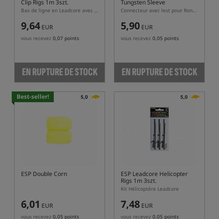
Clip Rigs 1m 3szt.
Tungsten Sleeve
Bas de ligne en Leadcore avec clip
Connecteur avec lest pour Ronnie Rig
9,64
5,90
EUR
EUR
vous recevez
0,07 points
vous recevez
0,05 points
EN RUPTURE DE STOCK
EN RUPTURE DE STOCK
Best-seller!
5,0
5,0
ESP Double Corn
ESP Leadcore Helicopter
Rigs 1m 3szt.
Kit Hélicoptère Leadcore
6,01
7,48
EUR
EUR
vous recevez
0,05 points
vous recevez
0,05 points