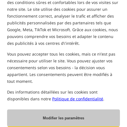
des conditions sûres et confortables lors de vos visites sur
notre site. Le site utilise des cookies pour assurer un
FILTRE
fonctionnement correct, analyser le trafic et afficher des
publicités personnalisées par des partenaires tels que
Google, Meta, TikTok et Microsoft. Grâce aux cookies, nous
DES PRODUITS ESP
pouvons comprendre vos besoins et adapter le contenu
des publicités à vos centres d\'intérêt.
Vente
5,0
Vous pouvez accepter tous les cookies, mais ce n\'est pas
nécessaire pour utiliser le site. Vous pouvez ajuster vos
consentements selon vos besoins - la décision vous
appartient. Les consentements peuvent être modifiés à
tout moment.
ESP CRYOGEN Classic
ESP Soft Ghost
Des informations détaillées sur les cookies sont
Hooks
Fluorocarbon
disponibles dans notre
Politique de confidentialité
.
Crochets Carpe
Fluorocarbone souple
6,17
12,47
EUR
EUR
vous recevez
0,05 points
vous recevez
0,09 points
Modifier les paramètres