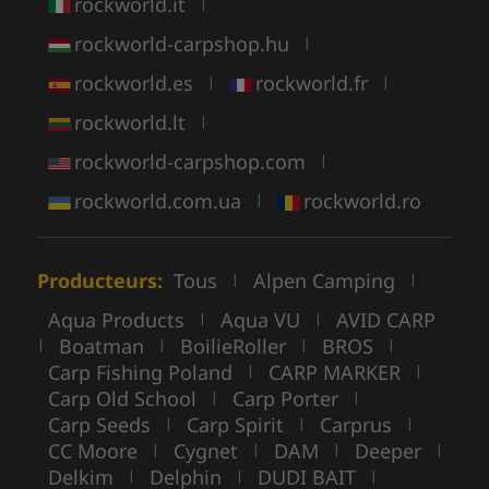
rockworld.it
|
rockworld-carpshop.hu
|
rockworld.es
rockworld.fr
|
|
rockworld.lt
|
rockworld-carpshop.com
|
rockworld.com.ua
rockworld.ro
|
Producteurs:
Tous
Alpen Camping
|
|
Aqua Products
Aqua VU
AVID CARP
|
|
Boatman
BoilieRoller
BROS
|
|
|
|
Carp Fishing Poland
CARP MARKER
|
|
Carp Old School
Carp Porter
|
|
Carp Seeds
Carp Spirit
Carprus
|
|
|
CC Moore
Cygnet
DAM
Deeper
|
|
|
|
Delkim
Delphin
DUDI BAIT
|
|
|