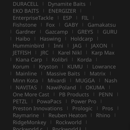
DURACELL
Dynamite Baits
|
|
EKO BAITS
ENERGIZER
|
|
EnterpriseTackle
ESP
FIL
|
|
|
Fishstone
Fox
GABY
Gamakatsu
|
|
|
Gardner
Gazcamp
GREYS
GURU
|
|
|
|
Haibo
Haswing
Holdcarp
|
|
|
|
Humminbird
Inni
JAG
JAXON
|
|
|
|
JETFISH
JRC
Karel Nikl
Karp Max
|
|
|
Kiana Carp
Kolibri
Korda
|
|
|
|
Korum
Kryston
KUMU
Lowrance
|
|
|
Mainline
Massive Baits
Matrix
|
|
|
|
Minn Kota
Mivardi
MUGGA
Nash
|
|
|
NAVITAS
NawiPoland
OKUMA
|
|
|
|
One More Cast
PB Products
PENN
|
|
|
PETZL
PowaPacs
Power Pro
|
|
|
Preston Innovations
Prologic
Pros
|
|
|
Raymarine
Reuben Heaton
Rhino
|
|
|
RidgeMonkey
Rockworld
|
|
Rockworld c
Rockworld ł
|
|