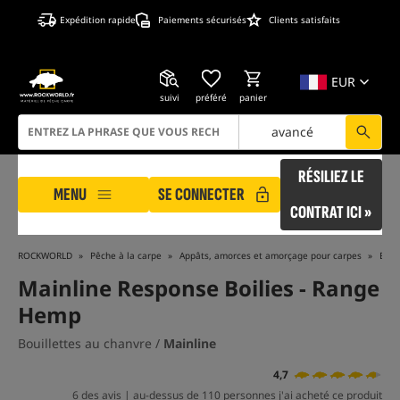
Expédition rapide
Paiements sécurisés
Clients satisfaits
EUR
suivi
préféré
panier
avancé
RÉSILIEZ LE
MENU
SE CONNECTER
CONTRAT ICI »
ROCKWORLD
Pêche à la carpe
Appâts, amorces et amorçage pour carpes
Boui
Mainline Response Boilies - Range
Hemp
Bouillettes au chanvre /
Mainline
4,7
6 des avis | au-dessus de 110 personnes j'ai acheté ce produit