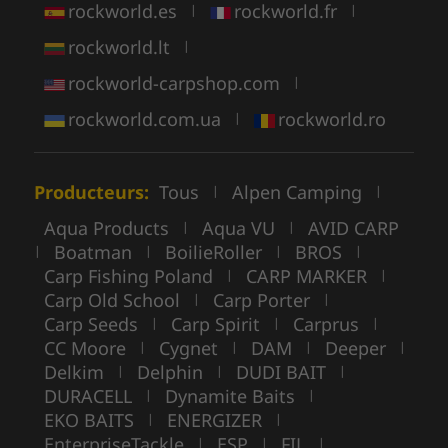
rockworld.es
rockworld.fr
|
|
rockworld.lt
|
rockworld-carpshop.com
|
rockworld.com.ua
rockworld.ro
|
Producteurs:
Tous
Alpen Camping
|
|
Aqua Products
Aqua VU
AVID CARP
|
|
Boatman
BoilieRoller
BROS
|
|
|
|
Carp Fishing Poland
CARP MARKER
|
|
Carp Old School
Carp Porter
|
|
Carp Seeds
Carp Spirit
Carprus
|
|
|
CC Moore
Cygnet
DAM
Deeper
|
|
|
|
Delkim
Delphin
DUDI BAIT
|
|
|
DURACELL
Dynamite Baits
|
|
EKO BAITS
ENERGIZER
|
|
EnterpriseTackle
ESP
FIL
|
|
|