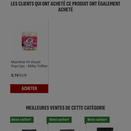
LES CLIENTS QUI ONT ACHETÉ CE PRODUIT ONT ÉGALEMENT
ACHETÉ
Mainline Hi-Visual
Pop-Ups - Milky Toffee
9,74
EUR
ACHETER
MEILLEURES VENTES DE CETTE CATÉGORIE
Best-seller!
Best-seller!
Best-seller!
Bes