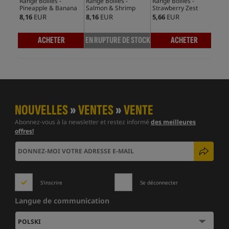
Range Boilies -
Range Boilies -
Range Boilies -
Ran
Pineapple & Banana
Salmon & Shrimp
Strawberry Zest
Frut
8,16
EUR
8,16
EUR
5,66
EUR
5,6
ACHETER
EN RUPTURE DE STOCK
ACHETER
EN 
NOUVELLES
»
VENTES
»
VENTE
Abonnez-vous à la newsletter et restez informé
des meilleures
offres!
S'inscrire
Se déconnecter
Langue de communication