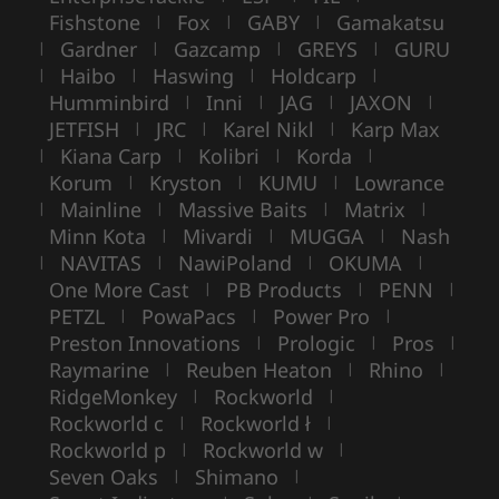
Fishstone
Fox
GABY
Gamakatsu
|
|
|
Gardner
Gazcamp
GREYS
GURU
|
|
|
|
Haibo
Haswing
Holdcarp
|
|
|
|
Humminbird
Inni
JAG
JAXON
|
|
|
|
JETFISH
JRC
Karel Nikl
Karp Max
|
|
|
Kiana Carp
Kolibri
Korda
|
|
|
|
Korum
Kryston
KUMU
Lowrance
|
|
|
Mainline
Massive Baits
Matrix
|
|
|
|
Minn Kota
Mivardi
MUGGA
Nash
|
|
|
NAVITAS
NawiPoland
OKUMA
|
|
|
|
One More Cast
PB Products
PENN
|
|
|
PETZL
PowaPacs
Power Pro
|
|
|
Preston Innovations
Prologic
Pros
|
|
|
Raymarine
Reuben Heaton
Rhino
|
|
|
RidgeMonkey
Rockworld
|
|
Rockworld c
Rockworld ł
|
|
Rockworld p
Rockworld w
|
|
Seven Oaks
Shimano
|
|