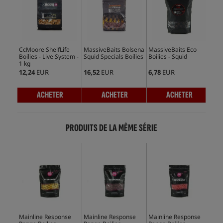
CcMoore ShelfLife
MassiveBaits Bolsena
MassiveBaits Eco
CcM
Boilies - Live System -
Squid Specials Boilies
Boilies - Squid
Boi
1 kg
5kg
12,24
EUR
16,52
EUR
6,78
EUR
51,
ACHETER
ACHETER
ACHETER
PRODUITS DE LA MÊME SÉRIE
Mainline Response
Mainline Response
Mainline Response
Mai