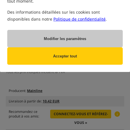
tout moment.
uniquement des produits dans
notre entrepôt
(Certaines options peuvent avoir été masquées par la méthode de filtrage
Des informations détaillées sur les cookies sont
sélectionnée)
disponibles dans notre
Politique de confidentialité
.
Option
Prix EUR
Quantité
5.66
emballage 200g
Manque de
Modifier les paramètres
MPN: M01005
produit
EAN: 5060509810857
0,18
informez-moi
de la
Accepter tout
disponibilité
Tous les prix indiqués incluent la TVA
Producent:
Mainline
Livraison à partir de:
10.42 EUR
Recommandez ce
CONNECTEZ-VOUS ET RÉFÉREZ-
produit à vos amis:
VOUS »