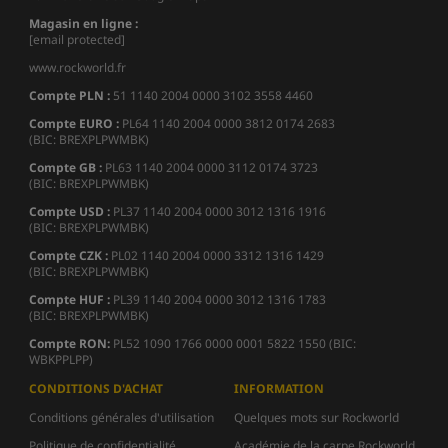
Magasin en ligne :
[email protected]
www.rockworld.fr
Compte PLN :
51 1140 2004 0000 3102 3558 4460
Compte EURO :
PL64 1140 2004 0000 3812 0174 2683
(BIC: BREXPLPWMBK)
Compte GB :
PL63 1140 2004 0000 3112 0174 3723
(BIC: BREXPLPWMBK)
Compte USD :
PL37 1140 2004 0000 3012 1316 1916
(BIC: BREXPLPWMBK)
Compte CZK :
PL02 1140 2004 0000 3312 1316 1429
(BIC: BREXPLPWMBK)
Compte HUF :
PL39 1140 2004 0000 3012 1316 1783
(BIC: BREXPLPWMBK)
Compte
RON:
PL52 1090 1766 0000 0001 5822 1550 (BIC:
WBKPPLPP)
CONDITIONS D'ACHAT
INFORMATION
Conditions générales d'utilisation
Quelques mots sur Rockworld
Politique de confidentialité
Académie de la carpe Rockworld