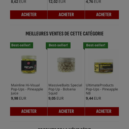
8,62
EUR
12,02
EUR
4,76
EUR
9,0
ACHETER
ACHETER
ACHETER
MEILLEURES VENTES DE CETTE CATÉGORIE
Best-seller!
Best-seller!
Best-seller!
Bes
Mainline Hi-Visual
MassiveBaits Special
UltimateProducts
CcM
Pop-Ups - Pineapple
Pop Up - Bolsena
Pop-Ups - Pineapple
Ups
Juice
Squid
NB
9,98
EUR
9,05
EUR
9,44
EUR
8,1
ACHETER
ACHETER
ACHETER