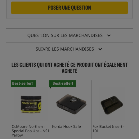
POSER UNE QUESTION
QUESTION SUR LES MARCHANDISES
SUIVRE LES MARCHANDISES
LES CLIENTS QUI ONT ACHETÉ CE PRODUIT ONT ÉGALEMENT
ACHETÉ
Best-seller!
Best-seller!
Bes
CcMoore Northern
Korda Hook Safe
Fox Bucket Insert -
CcM
Special Pop Ups - NS1
10L
Spe
Yellow
Or