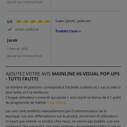
ajouté sur rockworld.pl
Super jakość, polecam
5/5
achat confirmé
Traduire l'avis »
Jacek
1 Février 2020
ajouté sur rockworld.pl
AJOUTEZ VOTRE AVIS
MAINLINE HI-VISUAL POP-UPS
- TUTTI FRUTTI
Le nombre de poissons correspond à l\'échelle scolaire où 1 est la note la
plus faible et 5 la meilleure.
Chaque utilisateur connecté qui ajoute 1 avis reçoit un bonus de 0.1 point
du programme de fidélité
Carp-Coins
.
Les avis sont modérés manuellement par l\'administrateur de la
boutique. Les avis diffamatoires sur le produit, provenant d\'utilisateurs
n\'ayant pas acheté ce produit chez nous, ne seront pas publiés. Les avis
contenant des vulgarités, des liens externes, incompréhensibles ou ne se