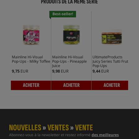
PRODUITS DE LA MÊME SÉRIE
Best-seller!
Mainline Hi-Visual
Mainline Hi-Visual
UltimateProducts
Dyn
Pop-Ups - Milky Toffee
Pop-Ups - Pineapple
Juicy Series Tutti Frutti
TIC
Juice
Pop-Ups
Frut
9,75
EUR
9,98
EUR
9,44
EUR
6,5
ACHETER
ACHETER
ACHETER
NOUVELLES
»
VENTES
»
VENTE
Abonnez-vous à la newsletter et restez informé
des meilleures