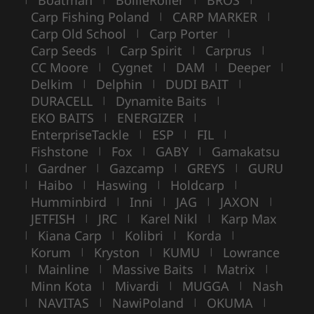
Carp Fishing Poland
CARP MARKER
|
|
Carp Old School
Carp Porter
|
|
Carp Seeds
Carp Spirit
Carprus
|
|
|
CC Moore
Cygnet
DAM
Deeper
|
|
|
|
Delkim
Delphin
DUDI BAIT
|
|
|
DURACELL
Dynamite Baits
|
|
EKO BAITS
ENERGIZER
|
|
EnterpriseTackle
ESP
FIL
|
|
|
Fishstone
Fox
GABY
Gamakatsu
|
|
|
Gardner
Gazcamp
GREYS
GURU
|
|
|
|
Haibo
Haswing
Holdcarp
|
|
|
|
Humminbird
Inni
JAG
JAXON
|
|
|
|
JETFISH
JRC
Karel Nikl
Karp Max
|
|
|
Kiana Carp
Kolibri
Korda
|
|
|
|
Korum
Kryston
KUMU
Lowrance
|
|
|
Mainline
Massive Baits
Matrix
|
|
|
|
Minn Kota
Mivardi
MUGGA
Nash
|
|
|
NAVITAS
NawiPoland
OKUMA
|
|
|
|