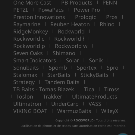
One More Cast
PB Products
PENN
|
|
|
PETZL
PowaPacs
Power Pro
|
|
|
Preston Innovations
Prologic
Pros
|
|
|
Raymarine
Reuben Heaton
Rhino
|
|
|
RidgeMonkey
Rockworld
|
|
Rockworld c
Rockworld ł
|
|
Rockworld p
Rockworld w
|
|
Seven Oaks
Shimano
|
|
Smart Indicators
Solar
Sonik
|
|
|
Sonubaits
Spomb
Sportex
Spro
|
|
|
|
Stalomax
StarBaits
StickyBaits
|
|
|
Strategy
Tandem Baits
|
|
TB Baits - Tomas Blazek
Tica
Tiross
|
|
Toslon
Trakker
UltimateProducts
|
|
|
|
Ultimatron
UnderCarp
VASS
|
|
|
VIKING BOAT
WarmuzBaits
WileyX
|
|
Copyright ©
ROCKWORLD
- Tous droits réservés.
L'utilisation de photos et de textes sans autorisation écrite est interdite.