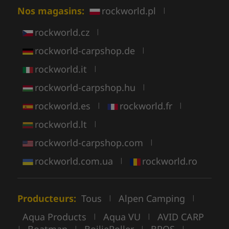
Nos magasins:
rockworld.pl
|
rockworld.cz
|
rockworld-carpshop.de
|
rockworld.it
|
rockworld-carpshop.hu
|
rockworld.es
rockworld.fr
|
|
rockworld.lt
|
rockworld-carpshop.com
|
rockworld.com.ua
rockworld.ro
|
Producteurs:
Tous
Alpen Camping
|
|
Aqua Products
Aqua VU
AVID CARP
|
|
Boatman
BoilieRoller
BROS
|
|
|
|