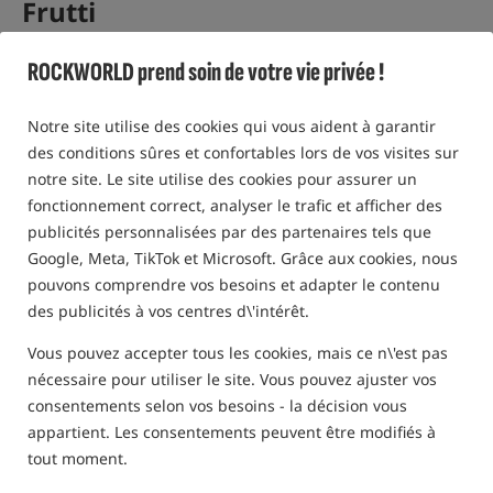
Frutti
Bouillettes flottantes Tutti Frutti /
Mainline
ROCKWORLD prend soin de votre vie privée !
5,0
2 des avis | au-dessus de 240 personnes j'ai acheté ce produit
Notre site utilise des cookies qui vous aident à garantir
des conditions sûres et confortables lors de vos visites sur
Offre spéciale
notre site. Le site utilise des cookies pour assurer un
fonctionnement correct, analyser le trafic et afficher des
publicités personnalisées par des partenaires tels que
Google, Meta, TikTok et Microsoft. Grâce aux cookies, nous
pouvons comprendre vos besoins et adapter le contenu
des publicités à vos centres d\'intérêt.
Vous pouvez accepter tous les cookies, mais ce n\'est pas
nécessaire pour utiliser le site. Vous pouvez ajuster vos
consentements selon vos besoins - la décision vous
appartient. Les consentements peuvent être modifiés à
tout moment.