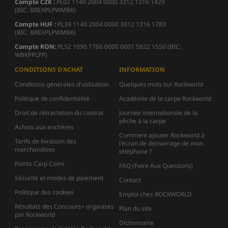
Compte CZK :
PL02 1140 2004 0000 3312 1316 1429
(BIC: BREXPLPWMBK)
Compte HUF :
PL39 1140 2004 0000 3012 1316 1783
(BIC: BREXPLPWMBK)
Compte
RON:
PL52 1090 1766 0000 0001 5822 1550 (BIC:
WBKPPLPP)
CONDITIONS D'ACHAT
INFORMATION
Conditions générales d'utilisation
Quelques mots sur Rockworld
Politique de confidentialité
Académie de la carpe Rockworld
Droit de rétractation du contrat
Journée internationale de la
pêche à la carpe
Achats aux enchères
Comment ajouter Rockworld à
Tarifs de livraison des
l'écran de démarrage de mon
marchandises
téléphone ?
Points Carp Coins
FAQ (Foire Aux Questions)
Sécurité et modes de paiement
Contact
Politique des cookies
Emploi chez ROCKWORLD
Résultats des Concours+ organisés
Plan du site
par Rockworld
Dictionnaire