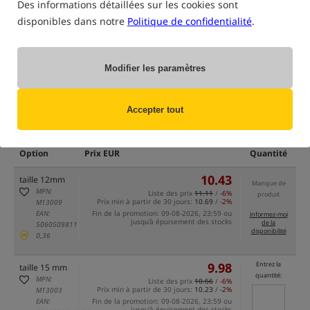
Des informations détaillées sur les cookies sont
disponibles dans notre
Politique de confidentialité
.
Modifier les paramètres
uniquement des produits dans
notre entrepôt
Accepter tout
(Certaines options peuvent avoir été masquées par la méthode de filtrage
sélectionnée)
Option
Prix EUR
Quantité
10.43
taille 12mm
Manque de
MPN:
Liste des prix
11.11
/
-6%
produit
Prix min à partir de 30 jours:
10.69
/
-2%
M13009
EAN:
Fin de la promotion: 09-08-2026, 23:59 ou
informez-moi
jusqu'à épuisement des stocks
de la
5060509811175
disponibilité
0,36
9.98
Entrez la
taille 15 mm
quantité:
MPN:
Liste des prix
10.66
/
-6%
Prix min à partir de 30 jours:
10.23
/
-2%
M13003
EAN:
Fin de la promotion: 09-08-2026, 23:59 ou
jusqu'à épuisement des stocks