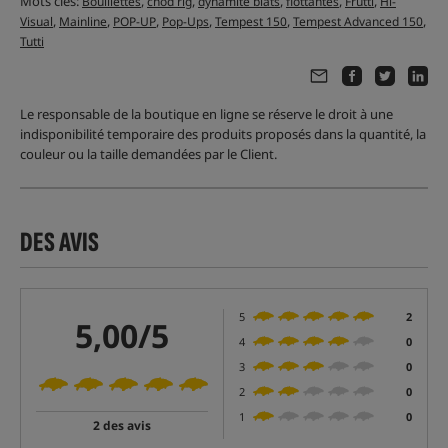
Mots clés:
,
,
,
,
,
Bouillettes
chod rig
dynamite biats
flottantes
Frutti
Hi-
,
,
,
,
,
,
Visual
Mainline
POP-UP
Pop-Ups
Tempest 150
Tempest Advanced 150
Tutti
Le responsable de la boutique en ligne se réserve le droit à une
indisponibilité temporaire des produits proposés dans la quantité, la
couleur ou la taille demandées par le Client.
DES AVIS
5
2
5,00/5
4
0
3
0
2
0
1
0
2 des avis