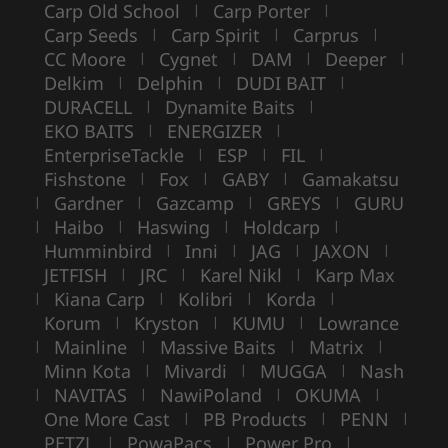
Carp Old School
Carp Porter
|
|
Carp Seeds
Carp Spirit
Carprus
|
|
|
CC Moore
Cygnet
DAM
Deeper
|
|
|
|
Delkim
Delphin
DUDI BAIT
|
|
|
DURACELL
Dynamite Baits
|
|
EKO BAITS
ENERGIZER
|
|
EnterpriseTackle
ESP
FIL
|
|
|
Fishstone
Fox
GABY
Gamakatsu
|
|
|
Gardner
Gazcamp
GREYS
GURU
|
|
|
|
Haibo
Haswing
Holdcarp
|
|
|
|
Humminbird
Inni
JAG
JAXON
|
|
|
|
JETFISH
JRC
Karel Nikl
Karp Max
|
|
|
Kiana Carp
Kolibri
Korda
|
|
|
|
Korum
Kryston
KUMU
Lowrance
|
|
|
Mainline
Massive Baits
Matrix
|
|
|
|
Minn Kota
Mivardi
MUGGA
Nash
|
|
|
NAVITAS
NawiPoland
OKUMA
|
|
|
|
One More Cast
PB Products
PENN
|
|
|
PETZL
PowaPacs
Power Pro
|
|
|