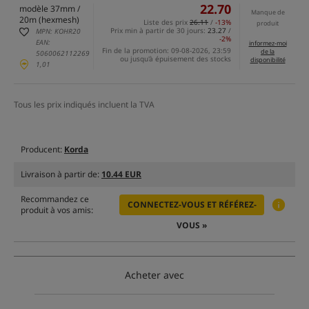
22.70
modèle 37mm /
Manque de
20m (hexmesh)
Liste des prix
26.11
/
-13%
produit
Prix min à partir de 30 jours:
23.27
/
MPN: KOHR20
-2%
EAN:
informez-moi
Fin de la promotion: 09-08-2026, 23:59
de la
5060062112269
ou jusqu'à épuisement des stocks
disponibilité
1,01
Tous les prix indiqués incluent la TVA
Producent:
Korda
Livraison à partir de:
10.44 EUR
Recommandez ce
CONNECTEZ-VOUS ET RÉFÉREZ-
produit à vos amis:
VOUS »
Acheter avec