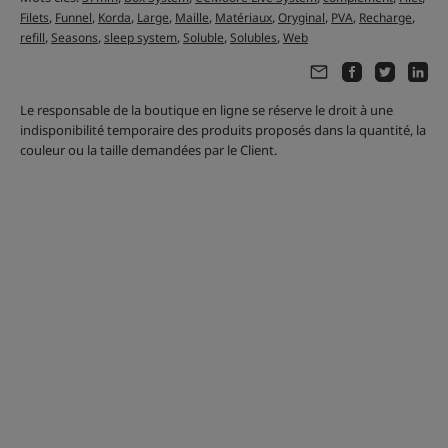
,
,
,
,
,
,
,
,
,
Filets
Funnel
Korda
Large
Maille
Matériaux
Oryginal
PVA
Recharge
,
,
,
,
,
refill
Seasons
sleep system
Soluble
Solubles
Web
Le responsable de la boutique en ligne se réserve le droit à une
indisponibilité temporaire des produits proposés dans la quantité, la
couleur ou la taille demandées par le Client.