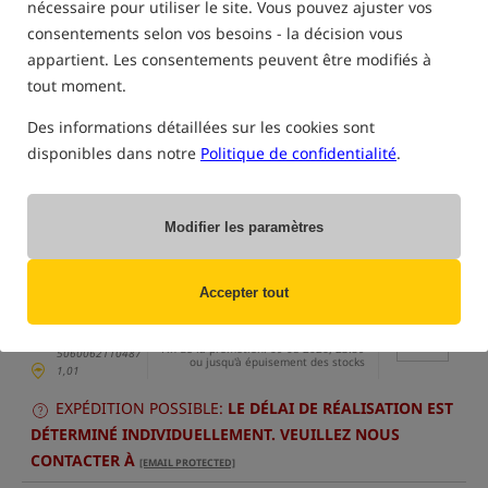
nécessaire pour utiliser le site. Vous pouvez ajuster vos
consentements selon vos besoins - la décision vous
appartient. Les consentements peuvent être modifiés à
tout moment.
Des informations détaillées sur les cookies sont
disponibles dans notre
Politique de confidentialité
.
uniquement des produits dans
notre entrepôt
(Certaines options peuvent avoir été masquées par la méthode de filtrage
sélectionnée)
Modifier les paramètres
Option
Prix EUR
Quantité
22.70
Entrez la
modèle 37mm /
Accepter tout
quantité:
20m (micromesh)
Liste des prix
26.11
/
-13%
Prix min à partir de 30 jours:
23.27
/
MPN: KOMR20
-2%
EAN:
Fin de la promotion: 09-08-2026, 23:59
5060062110487
ou jusqu'à épuisement des stocks
1,01
EXPÉDITION POSSIBLE:
LE DÉLAI DE RÉALISATION EST
DÉTERMINÉ INDIVIDUELLEMENT. VEUILLEZ NOUS
CONTACTER À
[EMAIL PROTECTED]