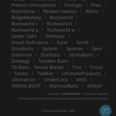
Preston Innovations
Prologic
Pros
|
|
|
Raymarine
Reuben Heaton
Rhino
|
|
|
RidgeMonkey
Rockworld
|
|
Rockworld c
Rockworld ł
|
|
Rockworld p
Rockworld w
|
|
Seven Oaks
Shimano
|
|
Smart Indicators
Solar
Sonik
|
|
|
Sonubaits
Spomb
Sportex
Spro
|
|
|
|
Stalomax
StarBaits
StickyBaits
|
|
|
Strategy
Tandem Baits
|
|
TB Baits - Tomas Blazek
Tica
Tiross
|
|
Toslon
Trakker
UltimateProducts
|
|
|
|
Ultimatron
UnderCarp
VASS
|
|
|
VIKING BOAT
WarmuzBaits
WileyX
|
|
Copyright ©
ROCKWORLD
- Tous droits réservés.
L'utilisation de photos et de textes sans autorisation écrite est interdite.
© Rockworld 2004 - 2026