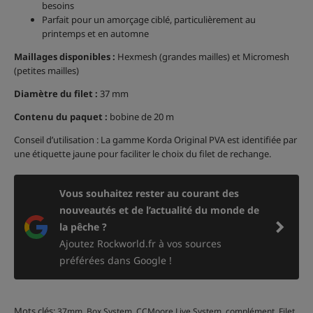
besoins
Parfait pour un amorçage ciblé, particulièrement au
printemps et en automne
Maillages disponibles :
Hexmesh (grandes mailles) et Micromesh
(petites mailles)
Diamètre du filet :
37 mm
Contenu du paquet :
bobine de 20 m
Conseil d’utilisation : La gamme Korda Original PVA est identifiée par
une étiquette jaune pour faciliter le choix du filet de rechange.
Vous souhaitez rester au courant des
nouveautés et de l’actualité du monde de
la pêche ?
Ajoutez Rockworld.fr à vos sources
préférées dans Google !
Mots clés:
,
,
,
,
,
37mm
Box System
CCMoore Live System
complément
Filet