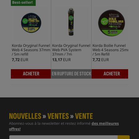
Best-seller!
Korda Oryginal Funnel
Korda Oryginal Funnel
Korda Boilie Funnel
Kor
Web 4 Seasons 37mm
Web PVA System
Web 4 Seasons 25mm
We
/ 5m refill
37mm / 7m
/ 5m Refill
/ 20
7,72
EUR
13,17
EUR
7,72
EUR
26,
ACHETER
EN RUPTURE DE STOCK
ACHETER
NOUVELLES
»
VENTES
»
VENTE
Abonnez-vous à la newsletter et restez informé
des meilleures
offres!