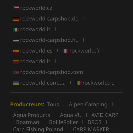
rockworld.cz
|
rockworld-carpshop.de
|
rockworld.it
|
rockworld-carpshop.hu
|
rockworld.es
rockworld.fr
|
|
rockworld.lt
|
rockworld-carpshop.com
|
rockworld.com.ua
rockworld.ro
|
Producteurs:
Tous
Alpen Camping
|
|
Aqua Products
Aqua VU
AVID CARP
|
|
Boatman
BoilieRoller
BROS
|
|
|
|
Carp Fishing Poland
CARP MARKER
|
|