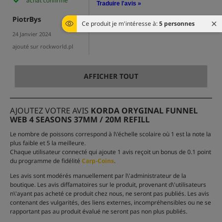
achat confirmé
Traduire l'avis »
PiotrBys
Ce produit je m'intéresse à:
5 personnes
24 Janvier 2024
ajouté sur rockworld.pl
AFFICHER TOUT
AJOUTEZ VOTRE AVIS
KORDA ORYGINAL FUNNEL
WEB 4 SEASONS 37MM / 20M REFILL
Le nombre de poissons correspond à l\'échelle scolaire où 1 est la note la
plus faible et 5 la meilleure.
Chaque utilisateur connecté qui ajoute 1 avis reçoit un bonus de 0.1 point
du programme de fidélité
Carp-Coins
.
Les avis sont modérés manuellement par l\'administrateur de la
boutique. Les avis diffamatoires sur le produit, provenant d\'utilisateurs
n\'ayant pas acheté ce produit chez nous, ne seront pas publiés. Les avis
contenant des vulgarités, des liens externes, incompréhensibles ou ne se
rapportant pas au produit évalué ne seront pas non plus publiés.