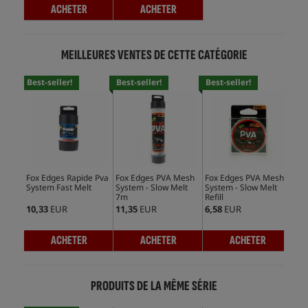
ACHETER
ACHETER
MEILLEURES VENTES DE CETTE CATÉGORIE
Best-seller!
Best-seller!
Best-seller!
Bes
Fox Edges Rapide Pva
Fox Edges PVA Mesh
Fox Edges PVA Mesh
Fox
System Fast Melt
System - Slow Melt
System - Slow Melt
Bag
7m
Refill
Refi
10,33
EUR
11,35
EUR
6,58
EUR
4,0
ACHETER
ACHETER
ACHETER
PRODUITS DE LA MÊME SÉRIE