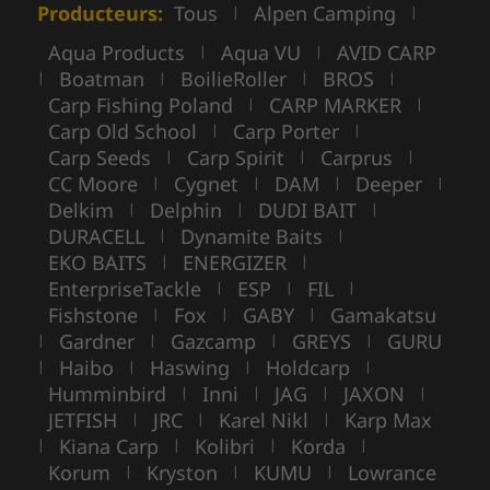
Producteurs:
Tous
Alpen Camping
|
|
Aqua Products
Aqua VU
AVID CARP
|
|
Boatman
BoilieRoller
BROS
|
|
|
|
Carp Fishing Poland
CARP MARKER
|
|
Carp Old School
Carp Porter
|
|
Carp Seeds
Carp Spirit
Carprus
|
|
|
CC Moore
Cygnet
DAM
Deeper
|
|
|
|
Delkim
Delphin
DUDI BAIT
|
|
|
DURACELL
Dynamite Baits
|
|
EKO BAITS
ENERGIZER
|
|
EnterpriseTackle
ESP
FIL
|
|
|
Fishstone
Fox
GABY
Gamakatsu
|
|
|
Gardner
Gazcamp
GREYS
GURU
|
|
|
|
Haibo
Haswing
Holdcarp
|
|
|
|
Humminbird
Inni
JAG
JAXON
|
|
|
|
JETFISH
JRC
Karel Nikl
Karp Max
|
|
|
Kiana Carp
Kolibri
Korda
|
|
|
|
Korum
Kryston
KUMU
Lowrance
|
|
|