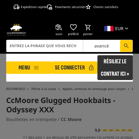
Expédition rapide
Paiements sécurisés
Clients satisfaits
EUR
suivi
préféré
panier
avancé
RÉSILIEZ LE
MENU
SE CONNECTER
CONTRAT ICI »
ROCKWORLD
Pêche à la carpe
Appâts, amorces et amorçage pour carpes
Boui
CcMoore Glugged Hookbaits -
Odyssey XXX
Bouillettes en trempette /
CC Moore
5,0
11 des avis | au-dessus de 290 personnes j'ai acheté ce produit