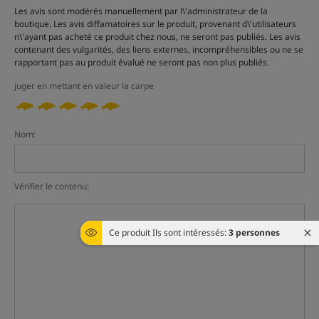
Les avis sont modérés manuellement par l\'administrateur de la
boutique. Les avis diffamatoires sur le produit, provenant d\'utilisateurs
n\'ayant pas acheté ce produit chez nous, ne seront pas publiés. Les avis
contenant des vulgarités, des liens externes, incompréhensibles ou ne se
rapportant pas au produit évalué ne seront pas non plus publiés.
juger en mettant en valeur la carpe
Nom:
Vérifier le contenu:
Ce produit Ils sont intéressés:
3 personnes