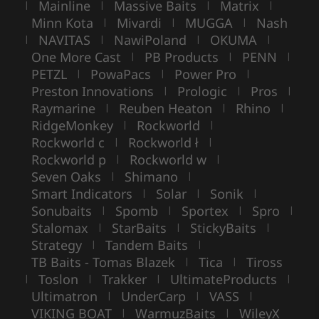
Mainline
Massive Baits
Matrix
|
|
|
|
Minn Kota
Mivardi
MUGGA
Nash
|
|
|
NAVITAS
NawiPoland
OKUMA
|
|
|
|
One More Cast
PB Products
PENN
|
|
|
PETZL
PowaPacs
Power Pro
|
|
|
Preston Innovations
Prologic
Pros
|
|
|
Raymarine
Reuben Heaton
Rhino
|
|
|
RidgeMonkey
Rockworld
|
|
Rockworld c
Rockworld ł
|
|
Rockworld p
Rockworld w
|
|
Seven Oaks
Shimano
|
|
Smart Indicators
Solar
Sonik
|
|
|
Sonubaits
Spomb
Sportex
Spro
|
|
|
|
Stalomax
StarBaits
StickyBaits
|
|
|
Strategy
Tandem Baits
|
|
TB Baits - Tomas Blazek
Tica
Tiross
|
|
Toslon
Trakker
UltimateProducts
|
|
|
|
Ultimatron
UnderCarp
VASS
|
|
|
VIKING BOAT
WarmuzBaits
WileyX
|
|