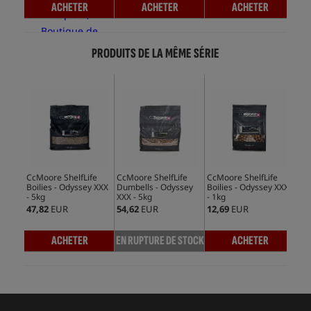
ACHETER
ACHETER
ACHETER
PRODUITS DE LA MÊME SÉRIE
CcMoore ShelfLife
CcMoore ShelfLife
CcMoore ShelfLife
CcM
Boilies - Odyssey XXX
Dumbells - Odyssey
Boilies - Odyssey XXX
Dum
- 5kg
XXX - 5kg
- 1kg
XXX
47,82
EUR
54,62
EUR
12,69
EUR
13,
ACHETER
EN RUPTURE DE STOCK
ACHETER