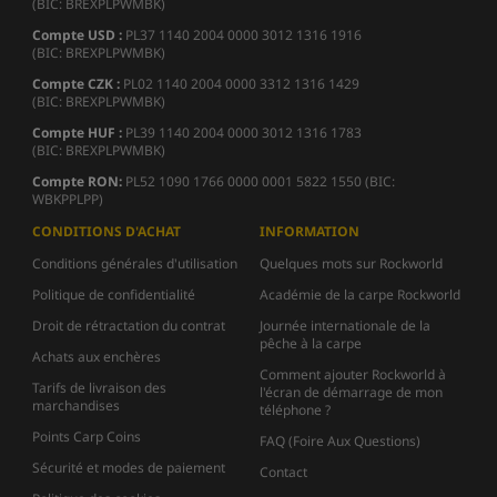
(BIC: BREXPLPWMBK)
Compte USD :
PL37 1140 2004 0000 3012 1316 1916
(BIC: BREXPLPWMBK)
Compte CZK :
PL02 1140 2004 0000 3312 1316 1429
(BIC: BREXPLPWMBK)
Compte HUF :
PL39 1140 2004 0000 3012 1316 1783
(BIC: BREXPLPWMBK)
Compte
RON:
PL52 1090 1766 0000 0001 5822 1550 (BIC:
WBKPPLPP)
CONDITIONS D'ACHAT
INFORMATION
Conditions générales d'utilisation
Quelques mots sur Rockworld
Politique de confidentialité
Académie de la carpe Rockworld
Droit de rétractation du contrat
Journée internationale de la
pêche à la carpe
Achats aux enchères
Comment ajouter Rockworld à
Tarifs de livraison des
l'écran de démarrage de mon
marchandises
téléphone ?
Points Carp Coins
FAQ (Foire Aux Questions)
Sécurité et modes de paiement
Contact