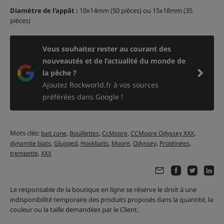
Diamètre de l'appât :
10x14mm (50 pièces) ou 15x18mm (35
pièces)
Vous souhaitez rester au courant des
nouveautés et de l’actualité du monde de
la pêche ?
Ajoutez Rockworld.fr à vos sources
préférées dans Google !
Mots clés:
,
,
,
,
bait zone
Bouillettes
CcMoore
CCMoore Odyssey XXX
,
,
,
,
,
,
dynamite biats
Glugged
Hookbaits
Moore
Odyssey
Protéinées
,
trempette
XXX
Le responsable de la boutique en ligne se réserve le droit à une
indisponibilité temporaire des produits proposés dans la quantité, la
couleur ou la taille demandées par le Client.