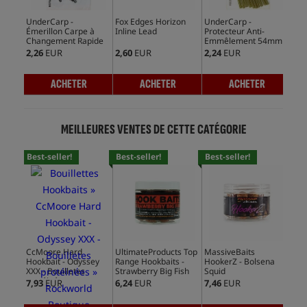
UnderCarp -
Fox Edges Horizon
UnderCarp -
CcM
Émerillon Carpe à
Inline Lead
Protecteur Anti-
Spe
Changement Rapide
Emmêlement 54mm
Yel
2,26
EUR
2,60
EUR
2,24
EUR
8,6
ACHETER
ACHETER
ACHETER
MEILLEURES VENTES DE CETTE CATÉGORIE
Best-seller!
Best-seller!
Best-seller!
Bes
CcMoore Hard
UltimateProducts Top
MassiveBaits
Cc
Hookbait - Odyssey
Range Hookbaits -
HookerZ - Bolsena
Hoo
XXX - Bouilletes
Strawberry Big Fish
Squid
Sy
protéinées
7,93
EUR
6,24
EUR
7,46
EUR
8,8