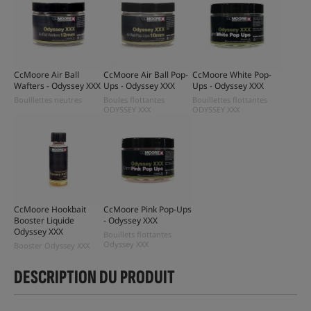
CcMoore Air Ball
CcMoore Air Ball Pop-
CcMoore White Pop-
Wafters - Odyssey XXX
Ups - Odyssey XXX
Ups - Odyssey XXX
Bouillettes neutres
Boules flottantes
Bouillettes flottantes
ODYSSEY XXX
ODYSSEY XXX
CcMoore Hookbait
CcMoore Pink Pop-Ups
Booster Liquide
- Odyssey XXX
Odyssey XXX
Bouillets flottantes
Odyssey XXX
Booster Odyssey XXX
DESCRIPTION DU PRODUIT