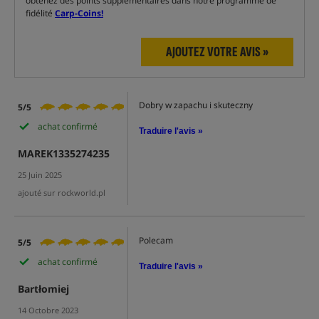
obtenez des points supplémentaires dans notre programme de
fidélité
Carp-Coins!
AJOUTEZ VOTRE AVIS »
Dobry w zapachu i skuteczny
5/5
achat confirmé
Traduire l'avis »
MAREK1335274235
25 Juin 2025
ajouté sur rockworld.pl
Polecam
5/5
achat confirmé
Traduire l'avis »
Bartłomiej
14 Octobre 2023