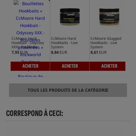
CcMoore Hard
CcMoore Hard
CcMoore Glugged
Cc
Hookbait - Odyssey
Hookbaits - Live
Hookbaits - Live
Hoo
XXX - Bouilletes
System
System
Tu
protéinées
7,93
EUR
8,84
EUR
8,61
EUR
8,1
ACHETER
ACHETER
ACHETER
TOUS LES PRODUITS DE LA CATÉGORIE
CORRESPOND À CECI: