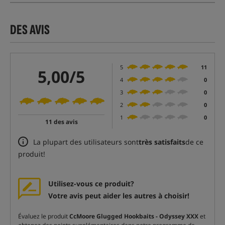
DES AVIS
5
11
5,00/5
4
0
3
0
2
0
1
0
11 des avis
La plupart des utilisateurs sont
très satisfaits
de ce
produit!
Utilisez-vous ce produit?
Votre avis peut aider les autres à choisir!
Évaluez le produit
CcMoore Glugged Hookbaits - Odyssey XXX
et