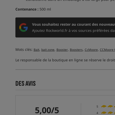
Contenance :
500 ml
Vous souhaitez rester au courant des nouveaut
Ajoutez Rockworld.fr à vos sources préférées da
Mots clés:
,
,
,
,
,
Bait
bait zone
Booster
Boosters
CcMoore
CCMoore 
Le responsable de la boutique en ligne se réserve le droit
DES AVIS
5,00/5
5
4