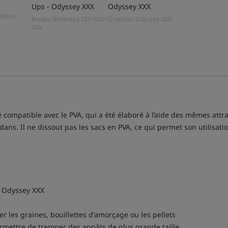
Ups - Odyssey XXX
Odyssey XXX
éinées
Boules flottantes ODYSSEY
Granulés Odyssey XXX
XXX
ompatible avec le PVA, qui a été élaboré à l’aide des mêmes attract
edans. Il ne dissout pas les sacs en PVA, ce qui permet son utilisa
s Odyssey XXX
r les graines, bouillettes d'amorçage ou les pellets
rmettre de tremper des appâts de plus grande taille