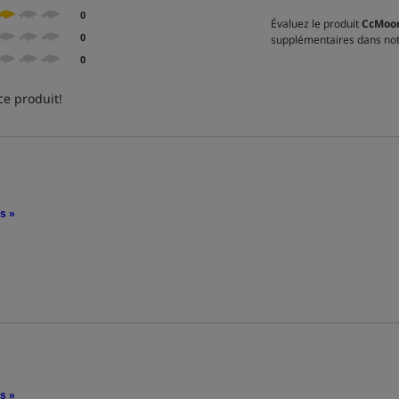
0
Évaluez le produit
CcMoor
0
supplémentaires dans not
0
ce produit!
is »
is »