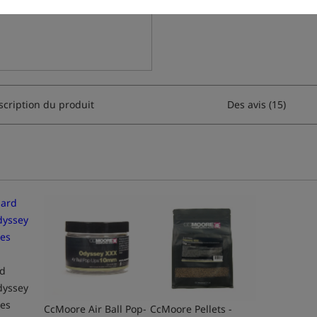
scription du produit
Des avis (15)
d
dyssey
tes
CcMoore Air Ball Pop-
CcMoore Pellets -