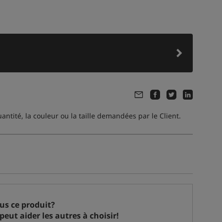
ntité, la couleur ou la taille demandées par le Client.
ous ce produit?
peut aider les autres à choisir!
Ce produit je m'intéresse à:
20 personnes