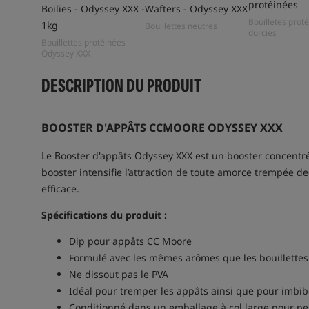
protéinées
Boilies - Odyssey XXX -
Wafters - Odyssey XXX
Bouilletes prot
1kg
Bouillettes neutres
durcies
Bouillettes protéinées
Odyssey XXX
DESCRIPTION DU PRODUIT
BOOSTER D'APPÂTS CCMOORE ODYSSEY XXX
Le Booster d'appâts Odyssey XXX est un booster concentré c
booster intensifie l’attraction de toute amorce trempée d
efficace.
Spécifications du produit :
Dip pour appâts CC Moore
Formulé avec les mêmes arômes que les bouillette
Ne dissout pas le PVA
Idéal pour tremper les appâts ainsi que pour imbibe
Conditionné dans un emballage à col large pour pe