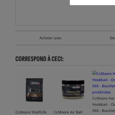
Acheter avec
De
CORRESPOND À CECI:
CcMoore Har
Hookbait - O
XXX - Bouille
CcMoore ShelfLife
CcMoore Air Ball