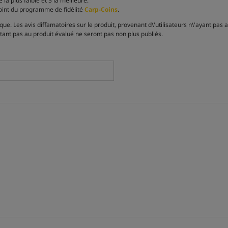
la plus faible et 5 la meilleure.
point du programme de fidélité
Carp-Coins
.
e. Les avis diffamatoires sur le produit, provenant d\'utilisateurs n\'ayant pas 
tant pas au produit évalué ne seront pas non plus publiés.