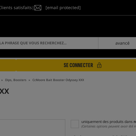
Clients satisfaits
|
[email protected]
avancé
SE CONNECTER
Dips, Boosters
CcMoore Bait Booster Odyssey XXX
XXX
uniquement des produits dans
n
(Certaines options peuvent avoir été 