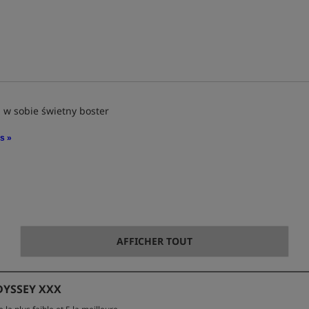
 w sobie świetny boster
is »
AFFICHER TOUT
DYSSEY XXX