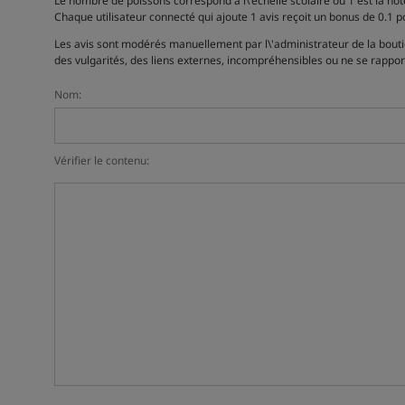
Le nombre de poissons correspond à l\'échelle scolaire où 1 est la note 
Chaque utilisateur connecté qui ajoute 1 avis reçoit un bonus de 0.1 
Les avis sont modérés manuellement par l\'administrateur de la boutiqu
des vulgarités, des liens externes, incompréhensibles ou ne se rappor
Nom:
Vérifier le contenu: