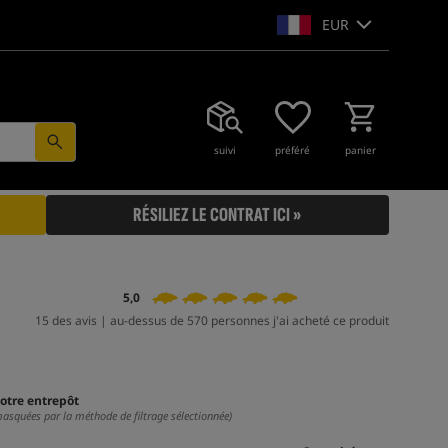
EUR
suivi
préféré
panier
RÉSILIEZ LE CONTRAT ICI »
5,0
15 des avis | au-dessus de 570 personnes j'ai acheté ce produit
otre entrepôt
masquées par la méthode de filtrage sélectionnée)