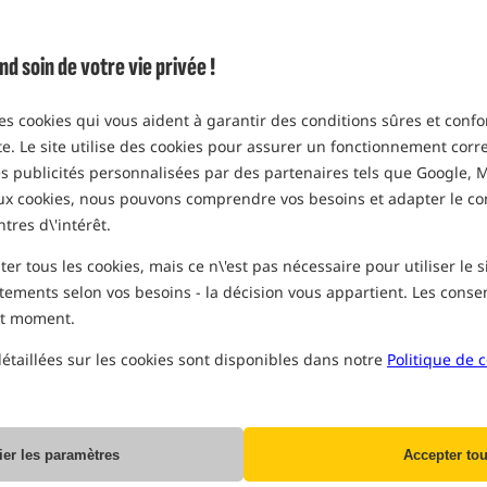
Option
Prix EUR
emballage 500 ml
soin de votre vie privée !
MPN: 95338
EAN:
634158436932
Fin de la pr
0,51
des cookies qui vous aident à garantir des conditions sûres et confo
ite. Le site utilise des cookies pour assurer un fonctionnement corre
EXPÉDITION PRÉVUE ENCO
des publicités personnalisées par des partenaires tels que Google, M
aux cookies, nous pouvons comprendre vos besoins et adapter le c
Tous les prix indiqués incluent la TVA
ntres d\'intérêt.
r tous les cookies, mais ce n\'est pas nécessaire pour utiliser le 
tements selon vos besoins - la décision vous appartient. Les con
ut moment.
Producent:
CC Moore
étaillées sur les cookies sont disponibles dans notre
Politique de c
Livraison à partir de:
10.42 EUR
Recommandez ce produit à vos amis
ier les paramètres
Accepter tou