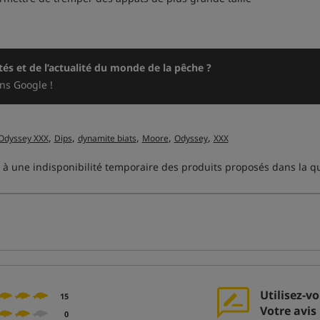
és et de l’actualité du monde de la pêche ?
ns Google !
,
,
,
,
,
Odyssey XXX
Dips
dynamite biats
Moore
Odyssey
XXX
 à une indisponibilité temporaire des produits proposés dans la qua
Utilisez-v
15
Votre avis 
0