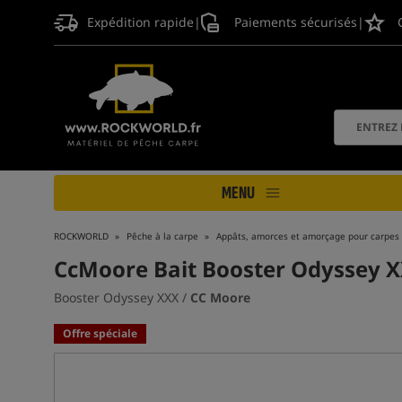
Expédition rapide
|
Paiements sécurisés
|
MENU
ROCKWORLD
Pêche à la carpe
Appâts, amorces et amorçage pour carpes
CcMoore Bait Booster Odyssey 
Booster Odyssey XXX /
CC Moore
Offre spéciale