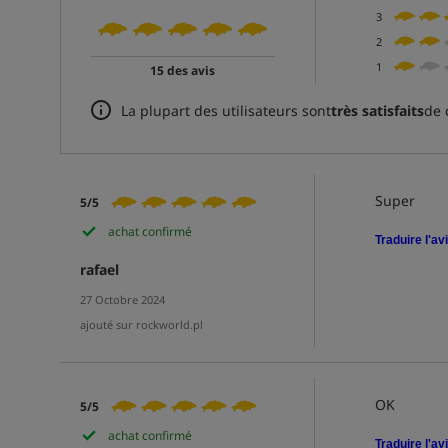
3
2
1
15 des avis
La plupart des utilisateurs sont
très satisfaits
de 
Super
5/5
achat confirmé
Traduire l'av
rafael
27 Octobre 2024
ajouté sur rockworld.pl
OK
5/5
achat confirmé
Traduire l'av