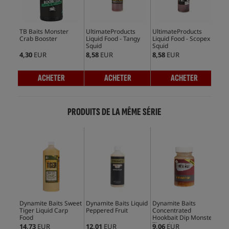
TB Baits Monster
UltimateProducts
UltimateProducts
Mas
Crab Booster
Liquid Food - Tangy
Liquid Food - Scopex
Ami
Squid
Squid
4,30
EUR
8,58
EUR
8,58
EUR
29,
ACHETER
ACHETER
ACHETER
PRODUITS DE LA MÊME SÉRIE
Dynamite Baits Sweet
Dynamite Baits Liquid
Dynamite Baits
Dyn
Tiger Liquid Carp
Peppered Fruit
Concentrated
Evo
Food
Hookbait Dip Monster
Nut
Tiger Nut
14,73
EUR
12,01
EUR
9,06
EUR
8,5