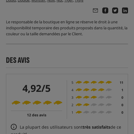
,
,
,
,
,
,
Liquid
Liquide
Monster
Noix
Nut
Tiger
Tigre
Le responsable de la boutique en ligne se réserve le droit à une
indisponibilité temporaire des produits proposés dans la quantité, la
couleur ou la taille demandées par le Client.
DES AVIS
5
11
4,92/5
4
1
3
0
2
0
1
0
12 des avis
La plupart des utilisateurs sont
très satisfaits
de ce