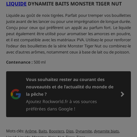
LIQUIDE
DYNAMITE BAITS MONSTER TIGER NUT
Liquide au goût de noix tigrées. Parfait pour tremper vos bouillettes
juste avant de les lancer ou pour une imprégnation de longue durée.
Conçu pour ceux qui préfèrent un appât au parfum fort. Le liquide
peut également être utilisé pour aromatiser les amorces en poudre,
et il est compatible avec les matériaux PVA. Utilisez-le pour renforcer
l'odeur des bouillettes de la série Monster Tiger Nut ou combinez-le
avec d'autres arômes, notamment ceux à base de lait ou de poisson.
Contenance :
500 ml
Vous souhaitez rester au courant des
nouveautés et de l’actualité du monde de
la pêche ?
Ajoutez Rockworld.fr à vos sources
préférées dans Google !
Mots clés:
,
,
,
,
,
,
Arôme
Baits
Boosters
Dips
Dynamite
dynamite biats