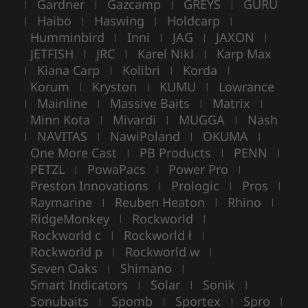
Gardner
Gazcamp
GREYS
GURU
|
|
|
|
Haibo
Haswing
Holdcarp
|
|
|
|
Humminbird
Inni
JAG
JAXON
|
|
|
|
JETFISH
JRC
Karel Nikl
Karp Max
|
|
|
Kiana Carp
Kolibri
Korda
|
|
|
|
Korum
Kryston
KUMU
Lowrance
|
|
|
Mainline
Massive Baits
Matrix
|
|
|
|
Minn Kota
Mivardi
MUGGA
Nash
|
|
|
NAVITAS
NawiPoland
OKUMA
|
|
|
|
One More Cast
PB Products
PENN
|
|
|
PETZL
PowaPacs
Power Pro
|
|
|
Preston Innovations
Prologic
Pros
|
|
|
Raymarine
Reuben Heaton
Rhino
|
|
|
RidgeMonkey
Rockworld
|
|
Rockworld c
Rockworld ł
|
|
Rockworld p
Rockworld w
|
|
Seven Oaks
Shimano
|
|
Smart Indicators
Solar
Sonik
|
|
|
Sonubaits
Spomb
Sportex
Spro
|
|
|
|