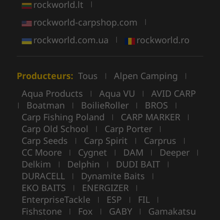
rockworld.lt
|
rockworld-carpshop.com
|
rockworld.com.ua
rockworld.ro
|
Producteurs:
Tous
Alpen Camping
|
|
Aqua Products
Aqua VU
AVID CARP
|
|
Boatman
BoilieRoller
BROS
|
|
|
|
Carp Fishing Poland
CARP MARKER
|
|
Carp Old School
Carp Porter
|
|
Carp Seeds
Carp Spirit
Carprus
|
|
|
CC Moore
Cygnet
DAM
Deeper
|
|
|
|
Delkim
Delphin
DUDI BAIT
|
|
|
DURACELL
Dynamite Baits
|
|
EKO BAITS
ENERGIZER
|
|
EnterpriseTackle
ESP
FIL
|
|
|
Fishstone
Fox
GABY
Gamakatsu
|
|
|