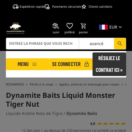
Expédition rapide
Paiements sécurisés
Clients satisfaits
EUR
suivi
préféré
panier
avancé
RÉSILIEZ LE
MENU
SE CONNECTER
CONTRAT ICI »
ROCKWORLD
Pêche à la carpe
Appâts, amorces et amorçage pour carpes
Dips
Dynamite Baits Liquid Monster
Tiger Nut
Liquide Arôme Noix de Tigre /
Dynamite Baits
4,9
12 des avis | au-dessus de 230 personnes j'ai acheté ce produit