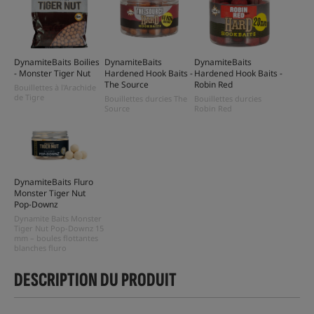
DynamiteBaits Boilies
DynamiteBaits
DynamiteBaits
- Monster Tiger Nut
Hardened Hook Baits -
Hardened Hook Baits -
The Source
Robin Red
Bouillettes à l'Arachide
de Tigre
Bouillettes durcies The
Bouillettes durcies
Source
Robin Red
DynamiteBaits Fluro
Monster Tiger Nut
Pop-Downz
Dynamite Baits Monster
Tiger Nut Pop-Downz 15
mm – boules flottantes
blanches fluro
DESCRIPTION DU PRODUIT