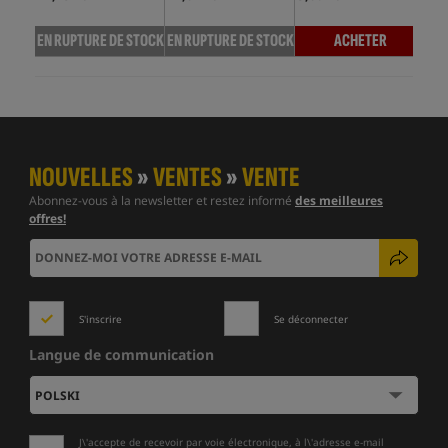
EN RUPTURE DE STOCK
EN RUPTURE DE STOCK
ACHETER
EN 
NOUVELLES
»
VENTES
»
VENTE
Abonnez-vous à la newsletter et restez informé
des meilleures
offres!
S'inscrire
Se déconnecter
Langue de communication
J\'accepte de recevoir par voie électronique, à l\'adresse e-mail