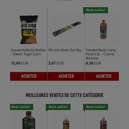
Best-seller!
DynamiteBaits Boilies
PB Anti Blow Out Rig
TandemBaits Carp
- Sweet Tiger Corn
Food CSL - Crème
Banane
12,69
EUR
3,97
EUR
8,38
EUR
ACHETER
ACHETER
ACHETER
MEILLEURES VENTES DE CETTE CATÉGORIE
Best-seller!
Best-seller!
Best-seller!
Bes