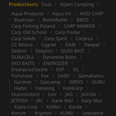
Producteurs:
Tous
Alpen Camping
|
|
Aqua Products
Aqua VU
AVID CARP
|
|
Boatman
BoilieRoller
BROS
|
|
|
|
Carp Fishing Poland
CARP MARKER
|
|
Carp Old School
Carp Porter
|
|
Carp Seeds
Carp Spirit
Carprus
|
|
|
CC Moore
Cygnet
DAM
Deeper
|
|
|
|
Delkim
Delphin
DUDI BAIT
|
|
|
DURACELL
Dynamite Baits
|
|
EKO BAITS
ENERGIZER
|
|
EnterpriseTackle
ESP
FIL
|
|
|
Fishstone
Fox
GABY
Gamakatsu
|
|
|
Gardner
Gazcamp
GREYS
GURU
|
|
|
|
Haibo
Haswing
Holdcarp
|
|
|
|
Humminbird
Inni
JAG
JAXON
|
|
|
|
JETFISH
JRC
Karel Nikl
Karp Max
|
|
|
Kiana Carp
Kolibri
Korda
|
|
|
|
Korum
Kryston
KUMU
Lowrance
|
|
|