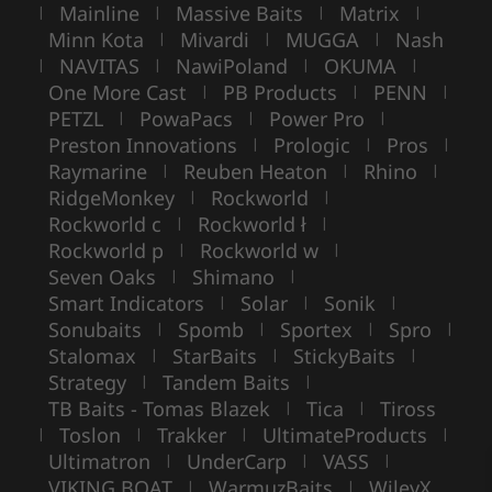
Mainline
Massive Baits
Matrix
|
|
|
|
Minn Kota
Mivardi
MUGGA
Nash
|
|
|
NAVITAS
NawiPoland
OKUMA
|
|
|
|
One More Cast
PB Products
PENN
|
|
|
PETZL
PowaPacs
Power Pro
|
|
|
Preston Innovations
Prologic
Pros
|
|
|
Raymarine
Reuben Heaton
Rhino
|
|
|
RidgeMonkey
Rockworld
|
|
Rockworld c
Rockworld ł
|
|
Rockworld p
Rockworld w
|
|
Seven Oaks
Shimano
|
|
Smart Indicators
Solar
Sonik
|
|
|
Sonubaits
Spomb
Sportex
Spro
|
|
|
|
Stalomax
StarBaits
StickyBaits
|
|
|
Strategy
Tandem Baits
|
|
TB Baits - Tomas Blazek
Tica
Tiross
|
|
Toslon
Trakker
UltimateProducts
|
|
|
|
Ultimatron
UnderCarp
VASS
|
|
|
VIKING BOAT
WarmuzBaits
WileyX
|
|