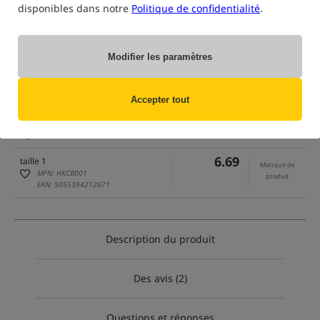
disponibles dans notre
Politique de confidentialité
.
Modifier les paramètres
uniquement des produits dans
notre entrepôt
(Certaines options peuvent avoir été masquées par la méthode de filtrage
Accepter tout
sélectionnée)
Option
Prix EUR
Quantité
6.69
taille 1
Manque de
MPN: HKCB001
produit
EAN: 5055394212671
Description du produit
Des avis (2)
Questions et réponses