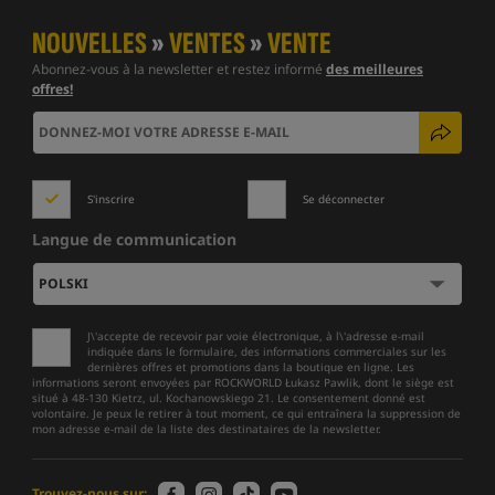
NOUVELLES
»
VENTES
»
VENTE
Abonnez-vous à la newsletter et restez informé
des meilleures
offres!
S'inscrire
Se déconnecter
Langue de communication
J\'accepte de recevoir par voie électronique, à l\'adresse e-mail
indiquée dans le formulaire, des informations commerciales sur les
dernières offres et promotions dans la boutique en ligne. Les
informations seront envoyées par ROCKWORLD Łukasz Pawlik, dont le siège est
situé à 48-130 Kietrz, ul. Kochanowskiego 21. Le consentement donné est
volontaire. Je peux le retirer à tout moment, ce qui entraînera la suppression de
mon adresse e-mail de la liste des destinataires de la newsletter.
Trouvez-nous sur: