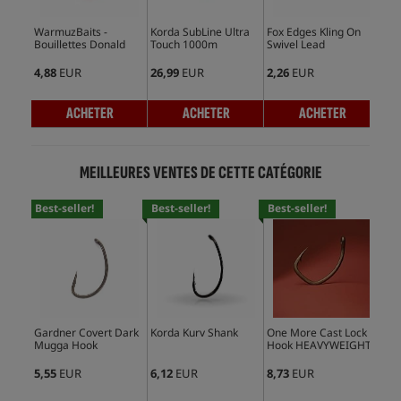
WarmuzBaits -
Korda SubLine Ultra
Fox Edges Kling On
Fox
Bouillettes Donald
Touch 1000m
Swivel Lead
Swi
4,88
EUR
26,99
EUR
2,26
EUR
2,2
ACHETER
ACHETER
ACHETER
MEILLEURES VENTES DE CETTE CATÉGORIE
Best-seller!
Best-seller!
Best-seller!
Bes
Gardner Covert Dark
Korda Kurv Shank
One More Cast Lock
Kor
Mugga Hook
Hook HEAVYWEIGHT
Ho
5,55
EUR
6,12
EUR
8,73
EUR
6,5