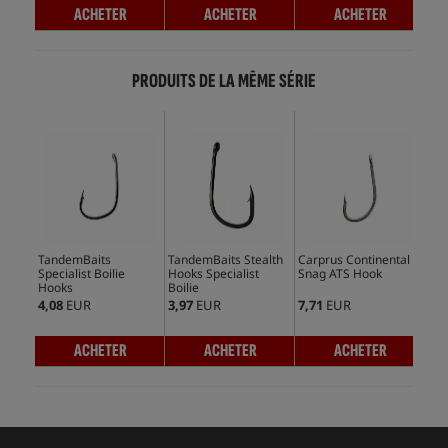
ACHETER
ACHETER
ACHETER
PRODUITS DE LA MÊME SÉRIE
TandemBaits
TandemBaits Stealth
Carprus Continental
Car
Specialist Boilie
Hooks Specialist
Snag ATS Hook
Con
Hooks
Boilie
4,08
EUR
3,97
EUR
7,71
EUR
5,5
ACHETER
ACHETER
ACHETER