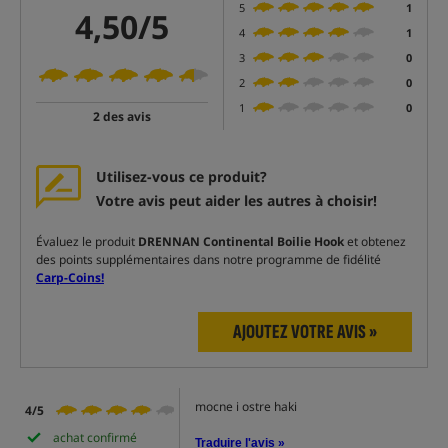
5
1
4,50/5
4
1
3
0
2
0
1
0
2 des avis
Utilisez-vous ce produit?
Votre avis peut aider les autres à choisir!
Évaluez le produit
DRENNAN Continental Boilie Hook
et obtenez
des points supplémentaires dans notre programme de fidélité
Carp-Coins!
AJOUTEZ VOTRE AVIS »
mocne i ostre haki
4/5
achat confirmé
Traduire l'avis »