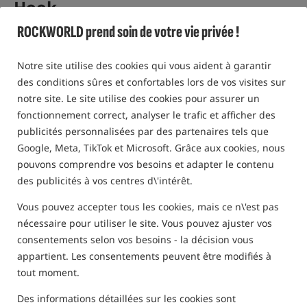
Hook
ROCKWORLD prend soin de votre vie privée !
Crochets Carpe /
ESP
4,5
Notre site utilise des cookies qui vous aident à garantir
2 des avis | au-dessus de 270 personnes j'ai acheté ce produit
des conditions sûres et confortables lors de vos visites sur
notre site. Le site utilise des cookies pour assurer un
fonctionnement correct, analyser le trafic et afficher des
publicités personnalisées par des partenaires tels que
Google, Meta, TikTok et Microsoft. Grâce aux cookies, nous
pouvons comprendre vos besoins et adapter le contenu
des publicités à vos centres d\'intérêt.
Vous pouvez accepter tous les cookies, mais ce n\'est pas
nécessaire pour utiliser le site. Vous pouvez ajuster vos
consentements selon vos besoins - la décision vous
appartient. Les consentements peuvent être modifiés à
tout moment.
Des informations détaillées sur les cookies sont