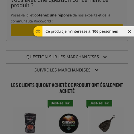
produit ?
Posez-la ici et
obtenez une réponse
de nos experts et de la
communauté Rockworld !
POSER UNE QUESTION
Ce produit je m'intéresse à:
106 personnes
QUESTION SUR LES MARCHANDISES
SUIVRE LES MARCHANDISES
LES CLIENTS QUI ONT ACHETÉ CE PRODUIT ONT ÉGALEMENT
ACHETÉ
Best-seller!
Best-seller!
Bes