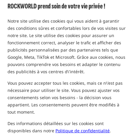
SSC(B) Bezzadziorowe
ROCKWORLD prend soin de votre vie privée !
Crochets carpe sans ardillon /
Fox
Notre site utilise des cookies qui vous aident à garantir
0,0
des conditions sûres et confortables lors de vos visites sur
0 des avis | au-dessus de 10 personnes j'ai acheté ce produit
notre site. Le site utilise des cookies pour assurer un
fonctionnement correct, analyser le trafic et afficher des
publicités personnalisées par des partenaires tels que
Google, Meta, TikTok et Microsoft. Grâce aux cookies, nous
pouvons comprendre vos besoins et adapter le contenu
des publicités à vos centres d\'intérêt.
Vous pouvez accepter tous les cookies, mais ce n\'est pas
nécessaire pour utiliser le site. Vous pouvez ajuster vos
consentements selon vos besoins - la décision vous
appartient. Les consentements peuvent être modifiés à
tout moment.
Des informations détaillées sur les cookies sont
disponibles dans notre
Politique de confidentialité
.