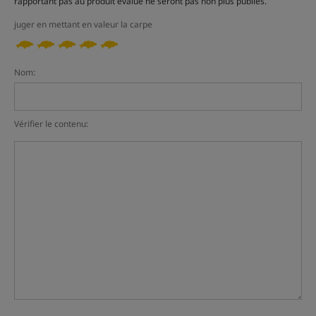
rapportant pas au produit évalué ne seront pas non plus publiés.
juger en mettant en valeur la carpe
Nom:
Vérifier le contenu: