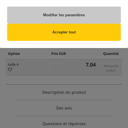
Modifier les paramètres
Accepter tout
uniquement des produits dans
notre entrepôt
(Certaines options peuvent avoir été masquées par la méthode de filtrage
sélectionnée)
Option
Prix EUR
Quantité
7.04
taille 4
Manque de
produit
Description du produit
Des avis
Questions et réponses