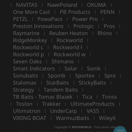
NAVITAS
NawiPoland
OKUMA
|
|
|
|
One More Cast
PB Products
PENN
|
|
|
PETZL
PowaPacs
Power Pro
|
|
|
Preston Innovations
Prologic
Pros
|
|
|
Raymarine
Reuben Heaton
Rhino
|
|
|
RidgeMonkey
Rockworld
|
|
Rockworld c
Rockworld ł
|
|
Rockworld p
Rockworld w
|
|
Seven Oaks
Shimano
|
|
Smart Indicators
Solar
Sonik
|
|
|
Sonubaits
Spomb
Sportex
Spro
|
|
|
|
Stalomax
StarBaits
StickyBaits
|
|
|
Strategy
Tandem Baits
|
|
TB Baits - Tomas Blazek
Tica
Tiross
|
|
Toslon
Trakker
UltimateProducts
|
|
|
|
Ultimatron
UnderCarp
VASS
|
|
|
VIKING BOAT
WarmuzBaits
WileyX
|
|
Copyright ©
ROCKWORLD
- Tous droits réservés.