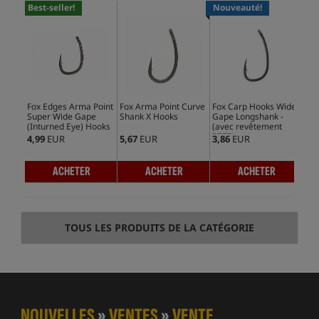
Best-seller!
Nouveauté!
Ve
Fox Edges Arma Point
Fox Arma Point Curve
Fox Carp Hooks Wide
Fox
Super Wide Gape
Shank X Hooks
Gape Longshank -
Sha
(Inturned Eye) Hooks
(avec revêtement
PTFE)
4,99
EUR
5,67
EUR
3,86
EUR
3,9
ACHETER
ACHETER
ACHETER
TOUS LES PRODUITS DE LA CATÉGORIE
NOUVELLES
»
VENTES
»
VENTE