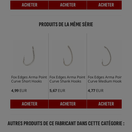
ACHETER
ACHETER
ACHETER
PRODUITS DE LA MÊME SÉRIE
Fox Edges Arma Point
Fox Edges Arma Point
Fox Edges Arma Point
Fox
Curve Short Hooks
Curve Shank Hooks
Curve Medium Hooks
Wid
Ho
4,99
EUR
5,67
EUR
4,77
EUR
4,5
ACHETER
ACHETER
ACHETER
AUTRES PRODUITS DE CE FABRICANT DANS CETTE CATÉGORIE :