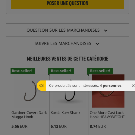
POSER UNE QUESTION
QUESTION SUR LES MARCHANDISES
SUIVRE LES MARCHANDISES
MEILLEURES VENTES DE CETTE CATÉGORIE
Best-seller!
Best-seller!
Best-seller!
Bes
Ce produit Ils sont intéressés:
4 personnes
Gardner Covert Dark
Korda Kurv Shank
One More Cast Lock
Kor
Mugga Hook
Hook HEAVYWEIGHT
Ho
5,56
EUR
6,13
EUR
8,74
EUR
6,5