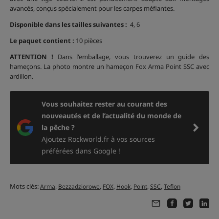
avancés, conçus spécialement pour les carpes méfiantes.
Disponible dans les tailles suivantes :
4, 6
Le paquet contient :
10 pièces
ATTENTION !
Dans l'emballage, vous trouverez un guide des
hameçons. La photo montre un hameçon Fox Arma Point SSC avec
ardillon.
Vous souhaitez rester au courant des
nouveautés et de l’actualité du monde de
la pêche ?
Ajoutez Rockworld.fr à vos sources
préférées dans Google !
Mots clés:
,
,
,
,
,
,
Arma
Bezzadziorowe
FOX
Hook
Point
SSC
Teflon