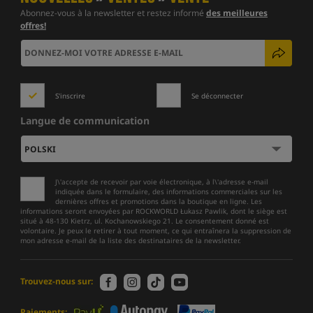
Abonnez-vous à la newsletter et restez informé
des meilleures
offres!
S'inscrire
Se déconnecter
Langue de communication
J\'accepte de recevoir par voie électronique, à l\'adresse e-mail
indiquée dans le formulaire, des informations commerciales sur les
dernières offres et promotions dans la boutique en ligne. Les
informations seront envoyées par ROCKWORLD Łukasz Pawlik, dont le siège est
situé à 48-130 Kietrz, ul. Kochanowskiego 21. Le consentement donné est
volontaire. Je peux le retirer à tout moment, ce qui entraînera la suppression de
mon adresse e-mail de la liste des destinataires de la newsletter.
Trouvez-nous sur:
Paiements: