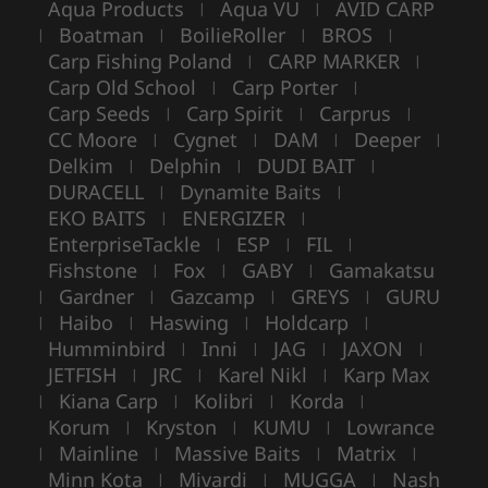
Aqua Products
Aqua VU
AVID CARP
|
|
Boatman
BoilieRoller
BROS
|
|
|
|
Carp Fishing Poland
CARP MARKER
|
|
Carp Old School
Carp Porter
|
|
Carp Seeds
Carp Spirit
Carprus
|
|
|
CC Moore
Cygnet
DAM
Deeper
|
|
|
|
Delkim
Delphin
DUDI BAIT
|
|
|
DURACELL
Dynamite Baits
|
|
EKO BAITS
ENERGIZER
|
|
EnterpriseTackle
ESP
FIL
|
|
|
Fishstone
Fox
GABY
Gamakatsu
|
|
|
Gardner
Gazcamp
GREYS
GURU
|
|
|
|
Haibo
Haswing
Holdcarp
|
|
|
|
Humminbird
Inni
JAG
JAXON
|
|
|
|
JETFISH
JRC
Karel Nikl
Karp Max
|
|
|
Kiana Carp
Kolibri
Korda
|
|
|
|
Korum
Kryston
KUMU
Lowrance
|
|
|
Mainline
Massive Baits
Matrix
|
|
|
|
Minn Kota
Mivardi
MUGGA
Nash
|
|
|