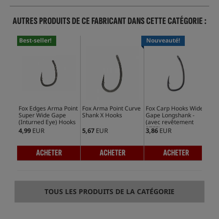
AUTRES PRODUITS DE CE FABRICANT DANS CETTE CATÉGORIE :
Best-seller!
Nouveauté!
Ve
Fox Edges Arma Point
Fox Arma Point Curve
Fox Carp Hooks Wide
Fox
Super Wide Gape
Shank X Hooks
Gape Longshank -
Sha
(Inturned Eye) Hooks
(avec revêtement
PTFE)
4,99
EUR
5,67
EUR
3,86
EUR
3,9
ACHETER
ACHETER
ACHETER
TOUS LES PRODUITS DE LA CATÉGORIE