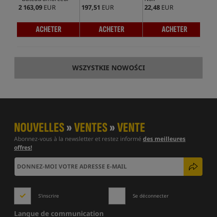
2 163,09
EUR
197,51
EUR
22,48
EUR
172
ACHETER
ACHETER
ACHETER
WSZYSTKIE NOWOŚCI
NOUVELLES
»
VENTES
»
VENTE
Abonnez-vous à la newsletter et restez informé
des meilleures
offres!
S'inscrire
Se déconnecter
Langue de communication