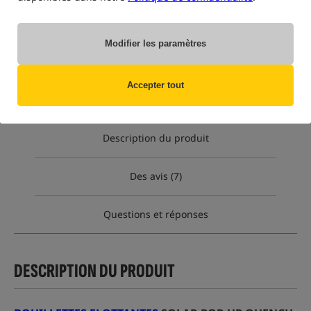
sélectionnée)
Option
Prix EUR
Quantité
Modifier les paramètres
8.06
taille 14 mm
Manque de
MPN: QPOPS
produit
Accepter tout
EAN: 5055681511128
Description du produit
Des avis (7)
Questions et réponses
DESCRIPTION DU PRODUIT