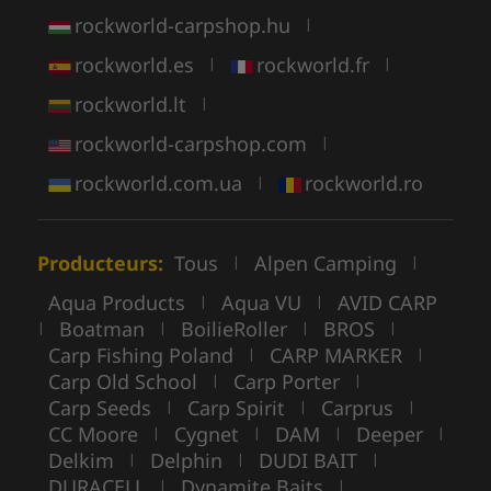
rockworld-carpshop.hu
|
rockworld.es
rockworld.fr
|
|
rockworld.lt
|
rockworld-carpshop.com
|
rockworld.com.ua
rockworld.ro
|
Producteurs:
Tous
Alpen Camping
|
|
Aqua Products
Aqua VU
AVID CARP
|
|
Boatman
BoilieRoller
BROS
|
|
|
|
Carp Fishing Poland
CARP MARKER
|
|
Carp Old School
Carp Porter
|
|
Carp Seeds
Carp Spirit
Carprus
|
|
|
CC Moore
Cygnet
DAM
Deeper
|
|
|
|
Delkim
Delphin
DUDI BAIT
|
|
|
DURACELL
Dynamite Baits
|
|