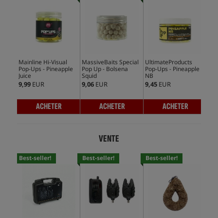
Mainline Hi-Visual
MassiveBaits Special
UltimateProducts
CcM
Pop-Ups - Pineapple
Pop Up - Bolsena
Pop-Ups - Pineapple
Ups
Juice
Squid
NB
9,99
EUR
9,06
EUR
9,45
EUR
8,1
ACHETER
ACHETER
ACHETER
VENTE
Best-seller!
Best-seller!
Best-seller!
Bes