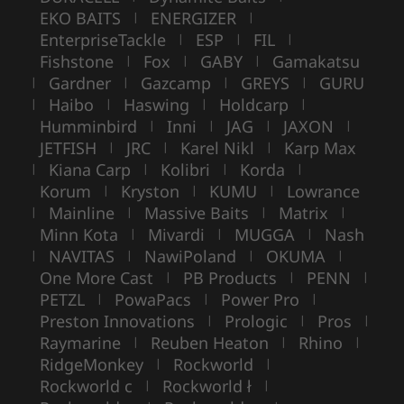
EKO BAITS
ENERGIZER
|
|
EnterpriseTackle
ESP
FIL
|
|
|
Fishstone
Fox
GABY
Gamakatsu
|
|
|
Gardner
Gazcamp
GREYS
GURU
|
|
|
|
Haibo
Haswing
Holdcarp
|
|
|
|
Humminbird
Inni
JAG
JAXON
|
|
|
|
JETFISH
JRC
Karel Nikl
Karp Max
|
|
|
Kiana Carp
Kolibri
Korda
|
|
|
|
Korum
Kryston
KUMU
Lowrance
|
|
|
Mainline
Massive Baits
Matrix
|
|
|
|
Minn Kota
Mivardi
MUGGA
Nash
|
|
|
NAVITAS
NawiPoland
OKUMA
|
|
|
|
One More Cast
PB Products
PENN
|
|
|
PETZL
PowaPacs
Power Pro
|
|
|
Preston Innovations
Prologic
Pros
|
|
|
Raymarine
Reuben Heaton
Rhino
|
|
|
RidgeMonkey
Rockworld
|
|
Rockworld c
Rockworld ł
|
|