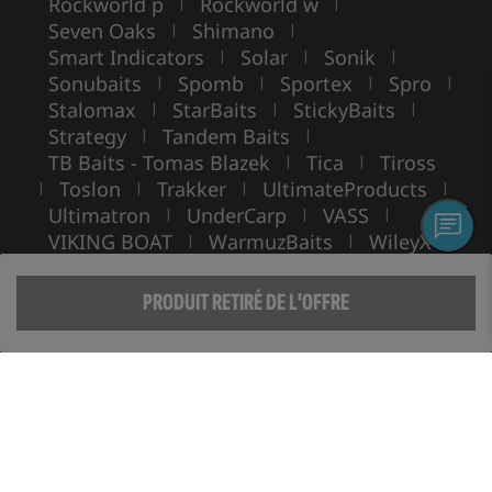
Rockworld p
Rockworld w
|
|
Seven Oaks
Shimano
|
|
Smart Indicators
Solar
Sonik
|
|
|
Sonubaits
Spomb
Sportex
Spro
|
|
|
|
Stalomax
StarBaits
StickyBaits
|
|
|
Strategy
Tandem Baits
|
|
TB Baits - Tomas Blazek
Tica
Tiross
|
|
Toslon
Trakker
UltimateProducts
|
|
|
|
Ultimatron
UnderCarp
VASS
|
|
|
VIKING BOAT
WarmuzBaits
WileyX
|
|
Copyright ©
ROCKWORLD
- Tous droits réservés.
L'utilisation de photos et de textes sans autorisation écrite est interdite.
PRODUIT RETIRÉ DE L'OFFRE
© Rockworld 2004 - 2026