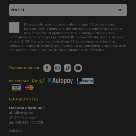
J\'accepte de recevoir par voie électronique, à l\'adresse e-mail
indiquée dans le formulaire, des informations commerciales sur les
dernières offres et promotions dans la boutique en ligne. Les
informations seront envoyées par ROCKWORLD Łukasz Pawlik, dont le siège est
situé à 48-130 Kietrz, ul. Kochanowskiego 21. Le consentement donné est
volontaire. Je peux le retirer à tout moment, ce qui entraînera la suppression de
mon adresse e-mail de la liste des destinataires de la newsletter.
Trouvez-nous sur:
Paiements:
COORDONNÉES
Magasin physique :
ul. Mikołaja 9A,
47-400 Racibórz
tél. +48 883 474 729
Pologne