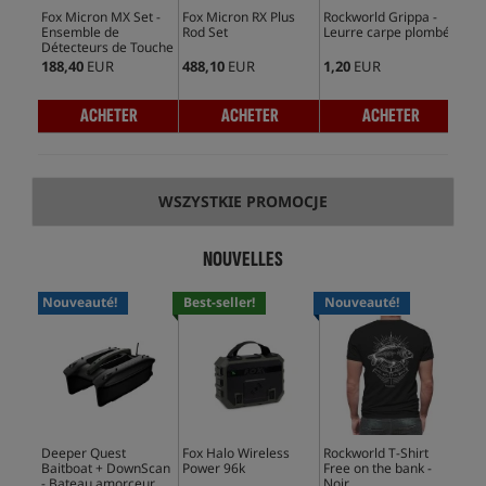
Fox Micron MX Set -
Fox Micron RX Plus
Rockworld Grippa -
Fox
Ensemble de
Rod Set
Leurre carpe plombé
Pow
Détecteurs de Touche
188,40
EUR
488,10
EUR
1,20
EUR
197
ACHETER
ACHETER
ACHETER
WSZYSTKIE PROMOCJE
NOUVELLES
Nouveauté!
Best-seller!
Nouveauté!
No
Deeper Quest
Fox Halo Wireless
Rockworld T-Shirt
Del
Baitboat + DownScan
Power 96k
Free on the bank -
Bl
- Bateau amorceur
Noir