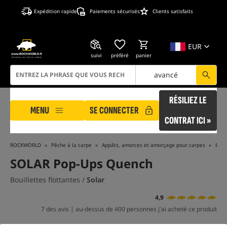
Expédition rapide
Paiements sécurisés
Clients satisfaits
EUR
suivi
préféré
panier
avancé
RÉSILIEZ LE
MENU
SE CONNECTER
CONTRAT ICI »
ROCKWORLD
Pêche à la carpe
Appâts, amorces et amorçage pour carpes
Boui
SOLAR Pop-Ups Quench
Bouillettes flottantes /
Solar
4,9
7 des avis | au-dessus de 400 personnes j'ai acheté ce produit