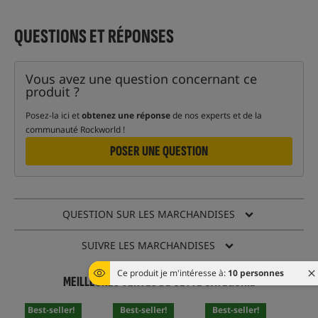
QUESTIONS ET RÉPONSES
Vous avez une question concernant ce
produit ?
Posez-la ici et
obtenez une réponse
de nos experts et de la
communauté Rockworld !
POSER UNE QUESTION
QUESTION SUR LES MARCHANDISES
SUIVRE LES MARCHANDISES
Ce produit je m'intéresse à:
10 personnes
MEILLEURES VENTES DE CETTE CATÉGORIE
Best-seller!
Best-seller!
Best-seller!
Bes