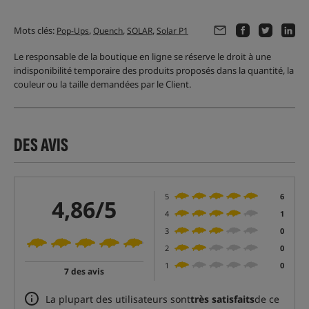
Mots clés:
,
,
,
Pop-Ups
Quench
SOLAR
Solar P1
Le responsable de la boutique en ligne se réserve le droit à une
indisponibilité temporaire des produits proposés dans la quantité, la
couleur ou la taille demandées par le Client.
DES AVIS
5
6
4,86/5
4
1
3
0
2
0
1
0
7 des avis
La plupart des utilisateurs sont
très satisfaits
de ce