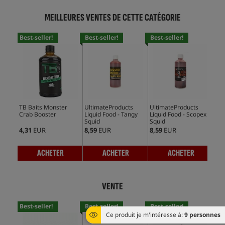
MEILLEURES VENTES DE CETTE CATÉGORIE
Best-seller!
Best-seller!
Best-seller!
Bes
TB Baits Monster
UltimateProducts
UltimateProducts
Mas
Crab Booster
Liquid Food - Tangy
Liquid Food - Scopex
Ami
Squid
Squid
4,31
EUR
8,59
EUR
8,59
EUR
29,
ACHETER
ACHETER
ACHETER
VENTE
Best-seller!
Best-seller!
Best-seller!
Bes
Ce produit je m'intéresse à:
9 personnes