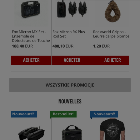
Fox Micron MX Set -
Fox Micron RX Plus
Rockworld Grippa -
Fox
Ensemble de
Rod Set
Leurre carpe plombé
Pow
Détecteurs de Touche
188,40
EUR
488,10
EUR
1,20
EUR
197
ACHETER
ACHETER
ACHETER
WSZYSTKIE PROMOCJE
NOUVELLES
Nouveauté!
Best-seller!
Nouveauté!
No