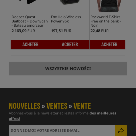
Deeper Quest
Fox Halo Wireless
Rockworld T-Shirt
Del
Baitboat + DownScan
Power 96k
Free on the bank -
Bl
- Bateau amorceur
Noir
2 163,09
EUR
197,51
EUR
22,48
EUR
172
ACHETER
ACHETER
ACHETER
WSZYSTKIE NOWOŚCI
NOUVELLES
»
VENTES
»
VENTE
Abonnez-vous à la newsletter et restez informé
des meilleures
offres!