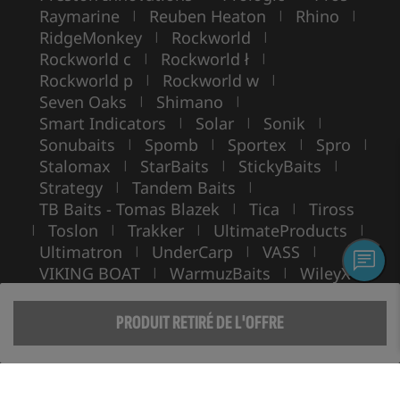
Raymarine
Reuben Heaton
Rhino
|
|
|
RidgeMonkey
Rockworld
|
|
Rockworld c
Rockworld ł
|
|
Rockworld p
Rockworld w
|
|
Seven Oaks
Shimano
|
|
Smart Indicators
Solar
Sonik
|
|
|
Sonubaits
Spomb
Sportex
Spro
|
|
|
|
Stalomax
StarBaits
StickyBaits
|
|
|
Strategy
Tandem Baits
|
|
TB Baits - Tomas Blazek
Tica
Tiross
|
|
Toslon
Trakker
UltimateProducts
|
|
|
|
Ultimatron
UnderCarp
VASS
|
|
|
VIKING BOAT
WarmuzBaits
WileyX
|
|
Copyright ©
ROCKWORLD
- Tous droits réservés.
L'utilisation de photos et de textes sans autorisation écrite est interdite.
PRODUIT RETIRÉ DE L'OFFRE
© Rockworld 2004 - 2026