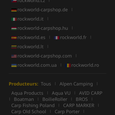
rockworld.cz
rockworld-carpshop.de
|
rockworld.it
|
rockworld-carpshop.hu
|
rockworld.es
rockworld.fr
|
|
rockworld.lt
|
rockworld-carpshop.com
|
rockworld.com.ua
rockworld.ro
|
Producteurs:
Tous
Alpen Camping
|
|
Aqua Products
Aqua VU
AVID CARP
|
|
Boatman
BoilieRoller
BROS
|
|
|
|
Carp Fishing Poland
CARP MARKER
|
|
Carp Old School
Carp Porter
|
|