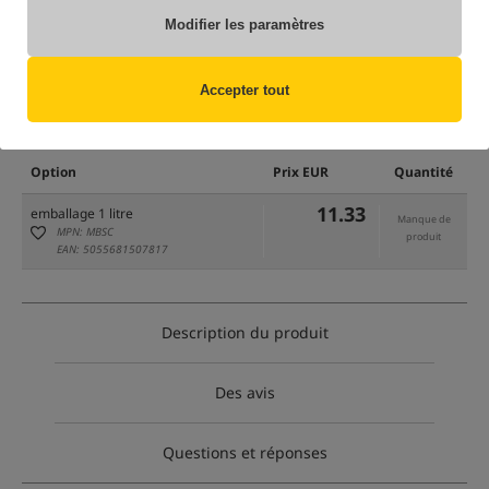
Modifier les paramètres
Accepter tout
uniquement des produits dans
notre entrepôt
(Certaines options peuvent avoir été masquées par la méthode de filtrage
sélectionnée)
Option
Prix EUR
Quantité
11.33
emballage 1 litre
Manque de
MPN: MBSC
produit
EAN: 5055681507817
Description du produit
Des avis
Questions et réponses