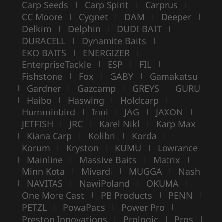
Carp Seeds
Carp Spirit
Carprus
|
|
|
CC Moore
Cygnet
DAM
Deeper
|
|
|
|
Delkim
Delphin
DUDI BAIT
|
|
|
DURACELL
Dynamite Baits
|
|
EKO BAITS
ENERGIZER
|
|
EnterpriseTackle
ESP
FIL
|
|
|
Fishstone
Fox
GABY
Gamakatsu
|
|
|
Gardner
Gazcamp
GREYS
GURU
|
|
|
|
Haibo
Haswing
Holdcarp
|
|
|
|
Humminbird
Inni
JAG
JAXON
|
|
|
|
JETFISH
JRC
Karel Nikl
Karp Max
|
|
|
Kiana Carp
Kolibri
Korda
|
|
|
|
Korum
Kryston
KUMU
Lowrance
|
|
|
Mainline
Massive Baits
Matrix
|
|
|
|
Minn Kota
Mivardi
MUGGA
Nash
|
|
|
NAVITAS
NawiPoland
OKUMA
|
|
|
|
One More Cast
PB Products
PENN
|
|
|
PETZL
PowaPacs
Power Pro
|
|
|
Preston Innovations
Prologic
Pros
|
|
|