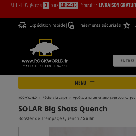
ATTENTION! gauche:
3
jours
10:21:12
L'opération
LIVRAISON GRATUI
Expédition rapide
|
Paiements sécurisés
|
MENU
ROCKWORLD
Pêche à la carpe
Appâts, amorces et amorçage pour carpes
SOLAR Big Shots Quench
Booster de Trempage Quench /
Solar