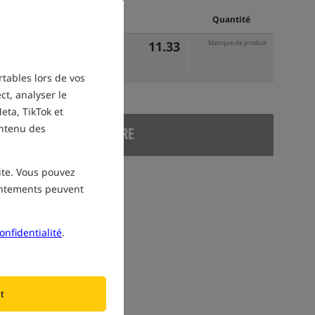
Prix EUR
Quantité
11.33
Manque de produit
rtables lors de vos
ct, analyser le
eta, TikTok et
ontenu des
ODUIT RETIRÉ DE L'OFFRE
site. Vous pouvez
sentements peuvent
onfidentialité
.
t