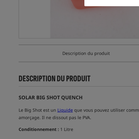
Description du produit
DESCRIPTION DU PRODUIT
SOLAR BIG SHOT QUENCH
Le Big Shot est un
Liquide
que vous pouvez utiliser comme u
amorçage. Il ne dissout pas le PVA.
Conditionnement :
1 Litre