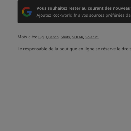
Vous souhaitez rester au courant des nouveaut
Ajoutez Rockworld.fr à vos sources préférées da
Mots clés:
,
,
,
,
Big
Quench
Shots
SOLAR
Solar P1
Le responsable de la boutique en ligne se réserve le droit