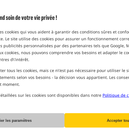
Option
soin de votre vie privée !
emballage 1 litre
MPN: MBSQ
EAN: 5055681507145
des cookies qui vous aident à garantir des conditions sûres et confo
ite. Le site utilise des cookies pour assurer un fonctionnement corre
des publicités personnalisées par des partenaires tels que Google, M
aux cookies, nous pouvons comprendre vos besoins et adapter le c
PR
ntres d\'intérêt.
r tous les cookies, mais ce n\'est pas nécessaire pour utiliser le 
tements selon vos besoins - la décision vous appartient. Les con
ut moment.
étaillées sur les cookies sont disponibles dans notre
Politique de c
ier les paramètres
Accepter tou