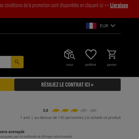
es conditions de la promotion sont disponibles en cliquant ici >>
Livraison
EUR
suivi
préféré
panier
RÉSILIEZ LE CONTRAT ICI »
3,0
1 avis | au-dessus de 130 personnes j'ai acheté ce produit
otre entrepôt
masquées par la méthode de filtrage sélectionnée)