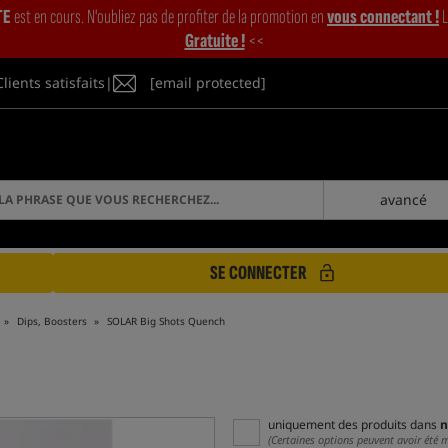
TE
est en cours. N'oubliez pas de profiter de la promotion en
vous connectant !
L
Gratuite !
<<
Clients satisfaits
|
[email protected]
avancé
SE CONNECTER
Dips, Boosters
SOLAR Big Shots Quench
uniquement des produits dans
n
(Certaines options peuvent avoir été 