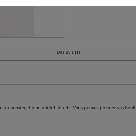
Des avis (1)
n booster, dip ou additif liquide. Vous pouvez plonger vos bouillett