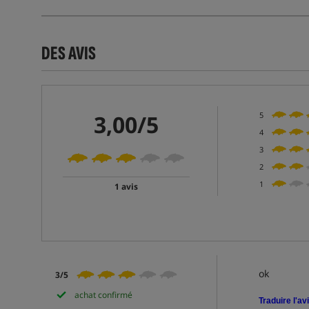
DES AVIS
3,00/5
5
4
3
2
1
1 avis
ok
3/5
achat confirmé
Traduire l'av