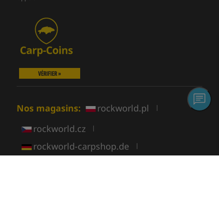
VÉRIFIER »
Nos magasins:
rockworld.pl
|
rockworld.cz
|
rockworld-carpshop.de
|
rockworld.it
|
rockworld-carpshop.hu
|
rockworld.es
rockworld.fr
|
|
rockworld.lt
|