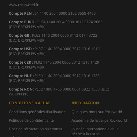
www.rockworld.fr
Compte PLN :
51 1140 2004 0000 3102 3558 4460
Compte EURO :
PL64 1140 2004 0000 3812 0174 2683
(BIC: BREXPLPWMBK)
Compte GB :
PL63 1140 2004 0000 3112 0174 3723
(BIC: BREXPLPWMBK)
Compte USD :
PL37 1140 2004 0000 3012 1316 1916
(BIC: BREXPLPWMBK)
Compte CZK :
PL02 1140 2004 0000 3312 1316 1429
(BIC: BREXPLPWMBK)
Compte HUF :
PL39 1140 2004 0000 3012 1316 1783
(BIC: BREXPLPWMBK)
Compte
RON:
PL52 1090 1766 0000 0001 5822 1550 (BIC:
WBKPPLPP)
CONDITIONS D'ACHAT
INFORMATION
Conditions générales d'utilisation
Quelques mots sur Rockworld
Politique de confidentialité
Académie de la carpe Rockworld
Droit de rétractation du contrat
Journée internationale de la
pêche à la carpe