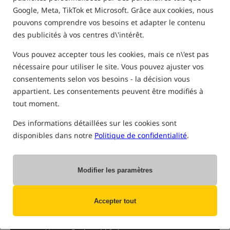
Google, Meta, TikTok et Microsoft. Grâce aux cookies, nous
pouvons comprendre vos besoins et adapter le contenu
des publicités à vos centres d\'intérêt.
Le montage Silicone Tube Rig est sans aucun doute l'un des
bas de ligne les plus efficaces dédiés aux appâts plongeants.
Vous pouvez accepter tous les cookies, mais ce n\'est pas
Au fil des années, il a permis de capturer un très grand
nécessaire pour utiliser le site. Vous pouvez ajuster vos
nombre de carpes records dans le monde entier.
consentements selon vos besoins - la décision vous
Son efficacité est due à la gaine en silicone, qui empêche la carpe de
appartient. Les consentements peuvent être modifiés à
recracher l'appât et assure que l'hameçon se plante parfaitement
tout moment.
dans la lèvre inférieure. Il est important de choisir le bon diamètre de
tube pour la taille de l'hameçon, de sorte qu'il puisse glisser vers l'œil
Des informations détaillées sur les cookies sont
de l'hameçon lors de la touche. Ce bas de ligne est idéal pour la
pêche à la grande distance, car lors de lancers plus puissants, le tube
disponibles dans notre
Politique de confidentialité
.
en silicone peut changer de position. Personnellement, je l'utilise
dans presque toutes les conditions et je le valorise surtout pour sa
simplicité et son efficacité diabolique.
Modifier les paramètres
Vous souhaitez rester au courant des
Accepter tout
nouveautés et de l’actualité du monde de
la pêche ?