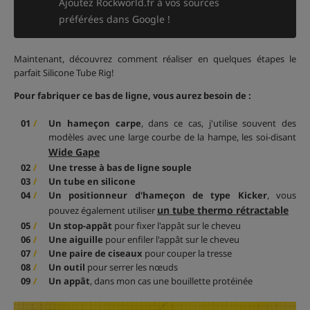
Ajoutez Rockworld.fr à vos sources
préférées dans Google !
Maintenant, découvrez comment réaliser en quelques étapes le
parfait Silicone Tube Rig!
Pour fabriquer ce bas de ligne, vous aurez besoin de :
Un hameçon carpe
, dans ce cas, j'utilise souvent des
modèles avec une large courbe de la hampe, les soi-disant
Wide Gape
Une tresse à bas de ligne souple
Un tube en silicone
Un positionneur d'hameçon de type Kicker
, vous
un tube thermo rétractable
pouvez également utiliser
Un stop-appât
pour fixer l'appât sur le cheveu
Une aiguille
pour enfiler l'appât sur le cheveu
Une paire de ciseaux
pour couper la tresse
Un outil
pour serrer les nœuds
Un appât
, dans mon cas une bouillette protéinée