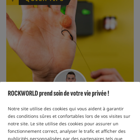
ROCKWORLD prend soin de votre vie privée !
06 FÉVRIER 2024 R.
PIOTR WARDENGA
Notre site utilise des cookies qui vous aident à garantir
des conditions sûres et confortables lors de vos visites sur
notre site. Le site utilise des cookies pour assurer un
Tube en Silicone Rig - Bas de ligne parfait pour
fonctionnement correct, analyser le trafic et afficher des
les appâts plongeants
publicités personnalisées par des partenaires tels que