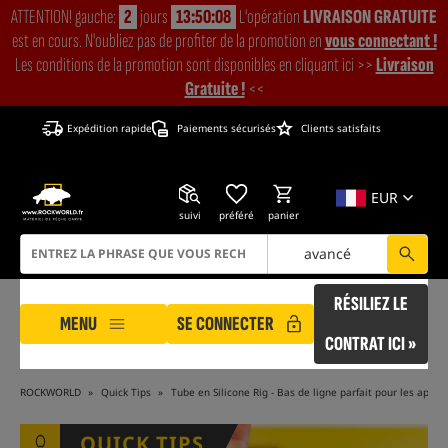
ATTENTION! gauche:
2
jours
13:50:05
L'opération
LIVRAISON GRATUITE
est en cours. N'oubliez pas de profiter de la promotion en
vous connectant !
Les conditions de la promotion sont disponibles en cliquant ici >>
Livraison
Gratuite !
<<
Expédition rapide
Paiements sécurisés
Clients satisfaits
EUR
suivi
préféré
panier
avancé
RÉSILIEZ LE
MENU
SE CONNECTER
CONTRAT ICI »
ROCKWORLD
Quick Tips
Tube en Silicone Rig - Bas de ligne parfait pour les appâ
QUICK TIPS