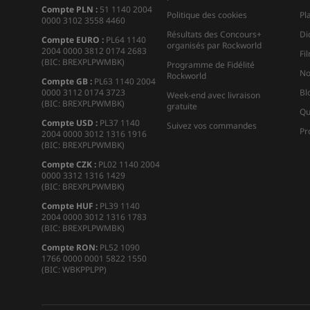
Compte PLN :
51 1140 2004
Politique des cookies
Pl
0000 3102 3558 4460
Résultats des Concours+
Di
Compte EURO :
PL64 1140
organisés par Rockworld
2004 0000 3812 0174 2683
Fi
(BIC: BREXPLPWMBK)
Programme de Fidélité
No
Rockworld
Compte GB :
PL63 1140 2004
0000 3112 0174 3723
Bl
Week-end avec livraison
(BIC: BREXPLPWMBK)
gratuite
Qu
Compte USD :
PL37 1140
Suivez vos commandes
Pr
2004 0000 3012 1316 1916
(BIC: BREXPLPWMBK)
Compte CZK :
PL02 1140 2004
0000 3312 1316 1429
(BIC: BREXPLPWMBK)
Compte HUF :
PL39 1140
2004 0000 3012 1316 1783
(BIC: BREXPLPWMBK)
Compte
RON:
PL52 1090
1766 0000 0001 5822 1550
(BIC: WBKPPLPP)