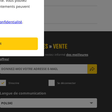
site. Vous pouvez
sentements peuvent
onfidentialité
.
t
NOUVELLES
»
VENTES
»
VENTE
Abonnez-vous à la newsletter et restez informé
des meilleures
offres!
S'inscrire
Se déconnecter
Langue de communication