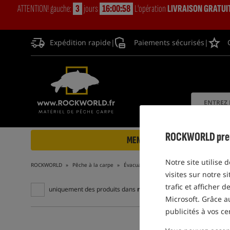
ATTENTION! gauche:
3
jours
16:00:57
L'opération
LIVRAISON GRATUI
Expédition rapide
|
Paiements sécurisés
|
ROCKWORLD prend 
MENU
Notre site utilise 
ROCKWORLD
Pêche à la carpe
Évacuation et reconnaissance du lieu de p
visites sur notre s
trafic et afficher 
uniquement des produits dans
notre entrepôt
Microsoft. Grâce 
publicités à vos ce