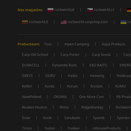
rockworld.pl
|
rockworld.cz
|
Nos magasins:
rockworld.lt
|
rockworld-carpshop.com
|
ro
|
|
Producteurs:
Tous
Alpen Camping
Aqua Products
|
|
|
Carp Old School
Carp Porter
Carp Seeds
Carp
|
|
|
DURACELL
Dynamite Baits
EKO BAITS
ENERG
|
|
|
|
GREYS
GURU
Haibo
Haswing
Holdcar
|
|
|
|
Kolibri
Korda
Korum
Kryston
KUMU
|
|
|
NawiPoland
OKUMA
One More Cast
PB Produ
|
|
|
Reuben Heaton
Rhino
RidgeMonkey
Rockworl
|
|
|
|
Solar
Sonik
Sonubaits
Spomb
Sportex
|
|
|
|
Tiross
Toslon
Trakker
UltimateProducts