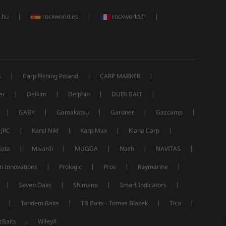
.hu
|
rockworld.es
|
rockworld.fr
|
|
|
|
S
Carp Fishing Poland
CARP MARKER
|
|
|
|
er
Delkim
Delphin
DUDI BAIT
|
|
|
|
|
GABY
Gamakatsu
Gardner
Gazcamp
|
|
|
|
JRC
Karel Nikl
Karp Max
Kiana Carp
|
|
|
|
|
Kota
Mivardi
MUGGA
Nash
NAVITAS
|
|
|
|
n Innovations
Prologic
Pros
Raymarine
|
|
|
|
Seven Oaks
Shimano
Smart Indicators
|
|
|
|
Tandem Baits
TB Baits - Tomas Blazek
Tica
|
Baits
WileyX