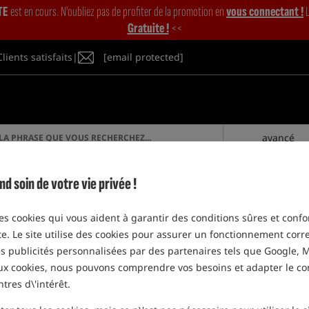
TE
est en cours. N'oubliez pas de profiter de la promotion en
vous connectant !
L
Gratuite !
<<
Clients satisfaits
|
[email protected]
avancé
soin de votre vie privée !
SE CONNECTER
des cookies qui vous aident à garantir des conditions sûres et confo
êche
Bateaux d'amorçage
Vega Boat
ite. Le site utilise des cookies pour assurer un fonctionnement corre
des publicités personnalisées par des partenaires tels que Google, M
aux cookies, nous pouvons comprendre vos besoins et adapter le c
ntres d\'intérêt.
VEGA BOAT