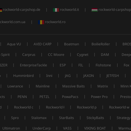
rockworld-carpshop.de
|
rockworld.it
|
rockworld-carpshop
ckworld.com.ua
|
rockworld.ro
|
|
|
|
|
Aqua VU
AVID CARP
Boatman
BoilieRoller
BRO
|
|
|
|
|
 Spirit
Carprus
CC Moore
Cygnet
DAM
Deep
|
|
|
|
|
IZER
EnterpriseTackle
ESP
FIL
Fishstone
Fox
|
|
|
|
|
|
p
Humminbird
Inni
JAG
JAXON
JETFISH
|
|
|
|
|
Lowrance
Mainline
Massive Baits
Matrix
Minn 
|
|
|
|
|
cts
PENN
PETZL
PowaPacs
Power Pro
Presto
|
|
|
|
d
Rockworld c
Rockworld ł
Rockworld p
Rockworld w
|
|
|
|
|
Spro
Stalomax
StarBaits
StickyBaits
Strategy
|
|
|
|
Ultimatron
UnderCarp
VASS
VIKING BOAT
Warmuz