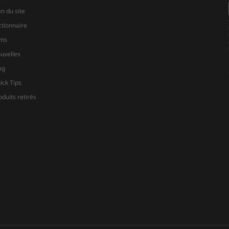
an du site
ctionnaire
lms
uvelles
og
ick Tips
oduits retirés