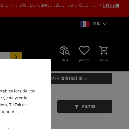
es conditions de la promotion sont disponibles en cliquant ici >>
Livraison
EUR
suivi
préféré
panier
RÉSILIEZ LE CONTRAT ICI »
rtables lors de vos
ct, analyser le
eta, TikTok et
FILTRE
ontenu des