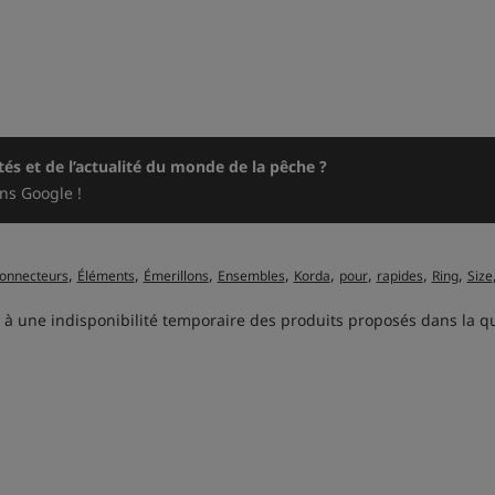
és et de l’actualité du monde de la pêche ?
ns Google !
,
,
,
,
,
,
,
,
onnecteurs
Éléments
Émerillons
Ensembles
Korda
pour
rapides
Ring
Size
 à une indisponibilité temporaire des produits proposés dans la qua