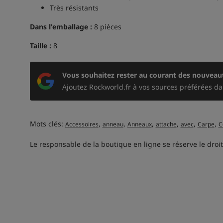
Très résistants
Dans l'emballage :
8 pièces
Taille :
8
Vous souhaitez rester au courant des nouveaut
Ajoutez Rockworld.fr à vos sources préférées da
Mots clés:
,
,
,
,
,
,
Accessoires
anneau
Anneaux
attache
avec
Carpe
C
Le responsable de la boutique en ligne se réserve le droit