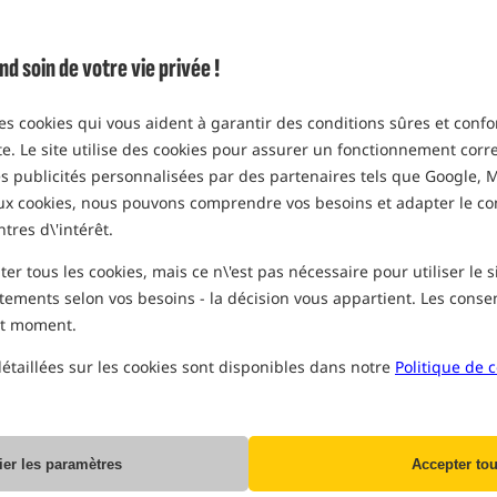
uniquement des produits dans
n
(Certaines options peuvent avoir été 
soin de votre vie privée !
Option
Prix EUR
emballage 8 pièces
des cookies qui vous aident à garantir des conditions sûres et confo
MPN: KR8
ite. Le site utilise des cookies pour assurer un fonctionnement corre
EAN:
5060062110630
Fin de la pr
des publicités personnalisées par des partenaires tels que Google, M
0,20
aux cookies, nous pouvons comprendre vos besoins et adapter le c
EXPÉDITION PRÉVUE
APRÈ
ntres d\'intérêt.
r tous les cookies, mais ce n\'est pas nécessaire pour utiliser le 
Tous les prix indiqués incluent la TVA
tements selon vos besoins - la décision vous appartient. Les con
ut moment.
étaillées sur les cookies sont disponibles dans notre
Politique de c
Producent:
Korda
ier les paramètres
Accepter tou
Livraison à partir de:
10.43 EUR