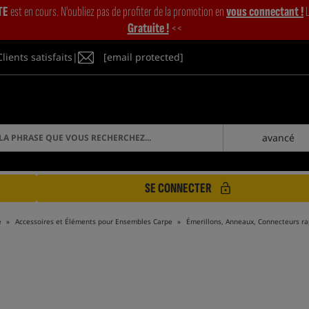
TE
est en cours. N'oubliez pas de profiter de la promotion en
vous connectant !
L
Gratuite !
<<
Clients satisfaits
|
[email protected]
avancé
SE CONNECTER
e
Accessoires et Éléments pour Ensembles Carpe
Émerillons, Anneaux, Connecteurs rap