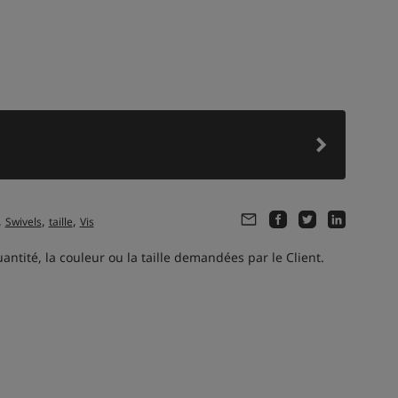
,
,
,
Swivels
taille
Vis
ntité, la couleur ou la taille demandées par le Client.
Ce produit je m'intéresse à:
5 personnes