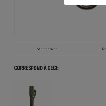
Acheter avec
De
CORRESPOND À CECI: