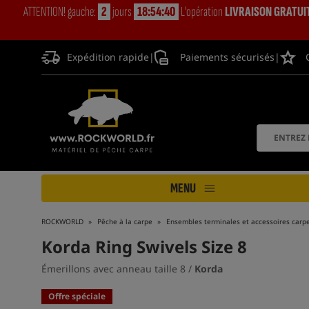
ATTENTION! gauche:
2
jours
18:54:40
L'opération
LIVRAISON GRATUI
Expédition rapide
|
Paiements sécurisés
|
MENU
ROCKWORLD
Pêche à la carpe
Ensembles terminales et accessoires carp
Korda Ring Swivels Size 8
Émerillons avec anneau taille 8 /
Korda
Offre spéciale