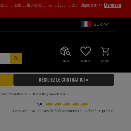
es conditions de la promotion sont disponibles en cliquant ici >>
Livraison
EUR
suivi
préféré
panier
RÉSILIEZ LE CONTRAT ICI »
ides, Vis d'attache
Korda Ring Swivels Size 8
5,0
4 des avis | au-dessus de 300 personnes j'ai acheté ce produit