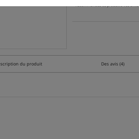
Recommandez ce produit à vos amis
scription du produit
Des avis (4)